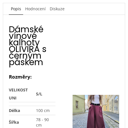
Popis
Hodnocení
Diskuze
Dámské
vínové
kalhoty
OLIVIRA s
černým
páskem
Rozměry:
VELIKOST
S/L
UNI
Délka
100 cm
78 - 90
Šířka
cm