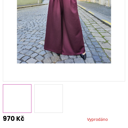
970 Kč
Vyprodáno
Měrná