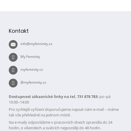
Z
á
p
Kontakt
a
t
info
@
myfeminity.cz
í
My Feminity
myfeminity.cz
@myfeminity.cz
Dostupnost zákaznické linky na tel. 731 878 783:
po–pá
10:00–14:00
Pro rychlejší vyřízení doporučujeme napsat nám e-mail – máme
tak vše přehledně na jednom místě.
Na e-maily odpovídáme v pracovních dnech zpravidla do 24
hodin, o víkendech a svátcích nejpozději do 48 hodin.