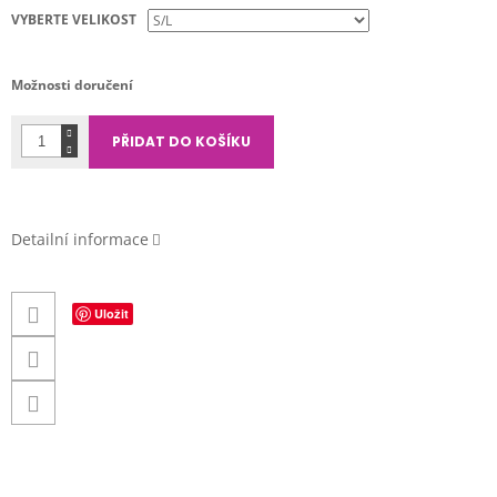
cena:
VYBERTE VELIKOST
Možnosti doručení
PŘIDAT DO KOŠÍKU
Detailní informace
Uložit