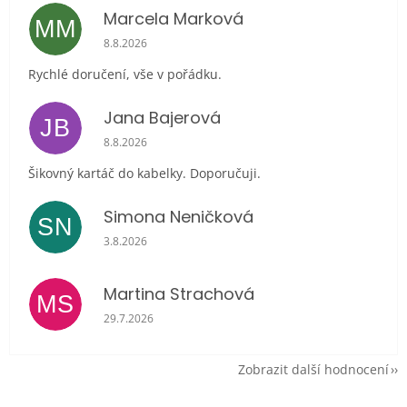
Marcela Marková
MM
Hodnocení obchodu je 5 z 5 hvězdiček.
8.8.2026
Rychlé doručení, vše v pořádku.
Jana Bajerová
JB
Hodnocení obchodu je 5 z 5 hvězdiček.
8.8.2026
Šikovný kartáč do kabelky. Doporučuji.
Simona Neničková
SN
Hodnocení obchodu je 5 z 5 hvězdiček.
3.8.2026
Martina Strachová
MS
Hodnocení obchodu je 5 z 5 hvězdiček.
29.7.2026
Zobrazit další hodnocení