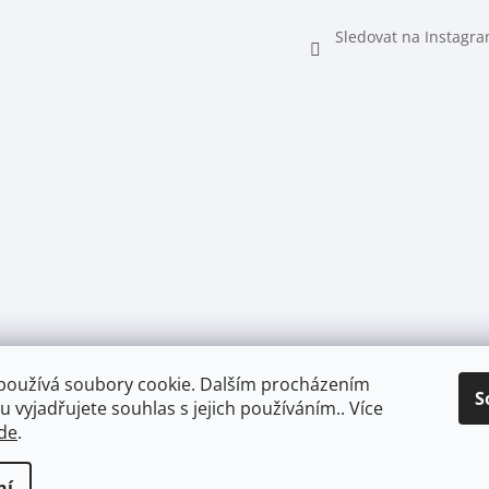
s
u
Sledovat na Instagr
používá soubory cookie. Dalším procházením
S
 vyjadřujete souhlas s jejich používáním.. Více
de
.
ní