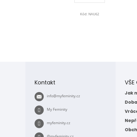
Kód:
NAU62
Z
á
p
Kontakt
VŠE
a
t
Jak 
info
@
myfeminity.cz
í
Doba
My Feminity
Vrác
Nepře
myfeminity.cz
Obch
@myfeminity.cz