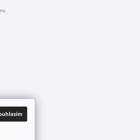
amu
ouhlasím