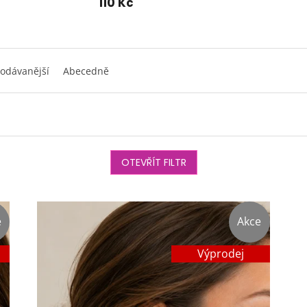
110 Kč
odávanější
Abecedně
OTEVŘÍT FILTR
e
Akce
Výprodej