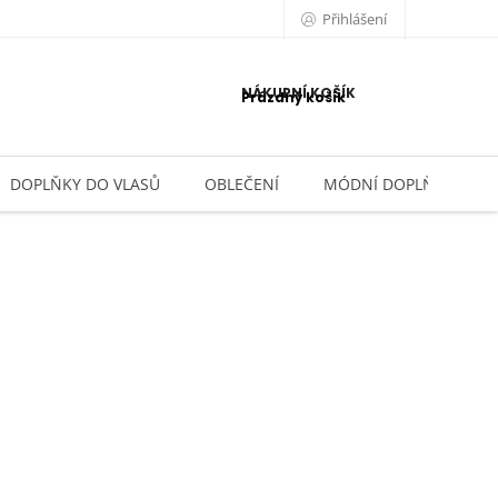
Přihlášení
NÁKUPNÍ KOŠÍK
Prázdný košík
DOPLŇKY DO VLASŮ
OBLEČENÍ
MÓDNÍ DOPLŇKY