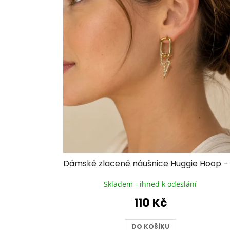
d
u
k
t
ů
Skladem - ihned k odeslání
110 Kč
DO KOŠÍKU