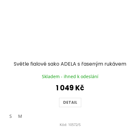
Světle fialové sako ADELA s řaseným rukávem
Skladem - ihned k odeslání
1 049 Kč
DETAIL
S
M
Kód:
10572/S