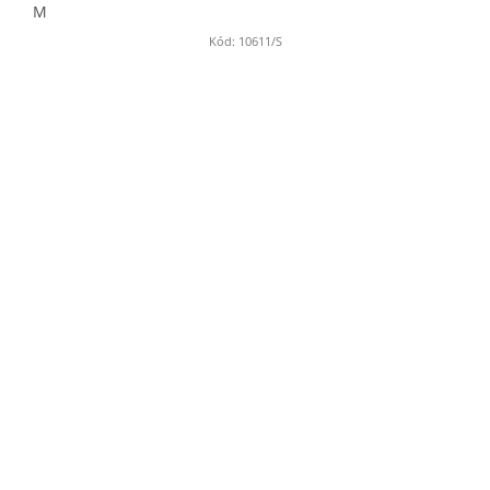
M
Kód:
10611/S