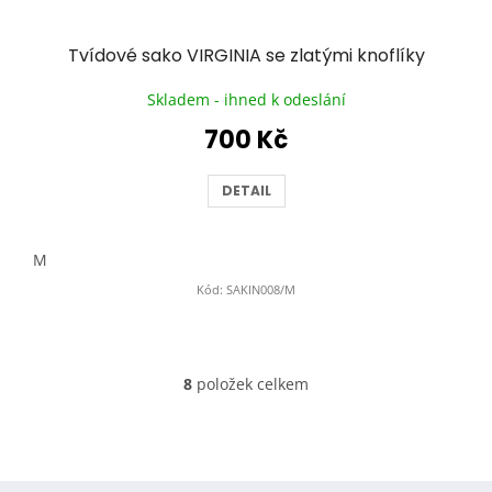
Tvídové sako VIRGINIA se zlatými knoflíky
Skladem - ihned k odeslání
700 Kč
DETAIL
M
Kód:
SAKIN008/M
8
položek celkem
O
v
l
á
d
Z