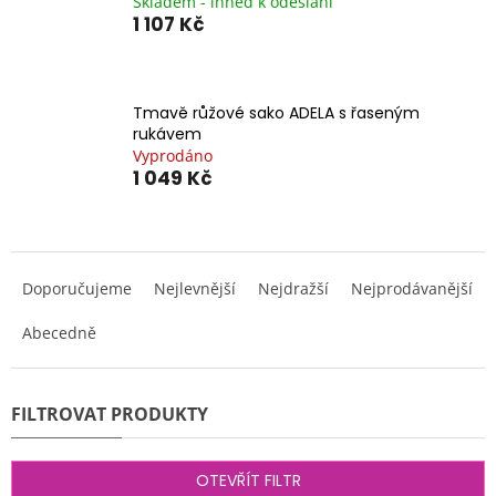
Skladem - ihned k odeslání
1 107 Kč
Tmavě růžové sako ADELA s řaseným
rukávem
Vyprodáno
1 049 Kč
Ř
a
Doporučujeme
Nejlevnější
Nejdražší
Nejprodávanější
z
e
Abecedně
n
í
p
r
o
d
OTEVŘÍT FILTR