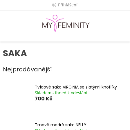
Přejít
Přihlášení
na
obsah
SAKA
Nejprodávanější
Tvídové sako VIRGINIA se zlatými knoflíky
Skladem - ihned k odeslání
700 Kč
Tmavě modré sako NELLY