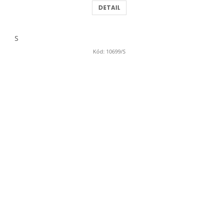
DETAIL
S
Kód:
10699/S