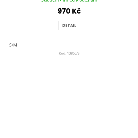
970 Kč
DETAIL
S/M
Kód:
13865/S