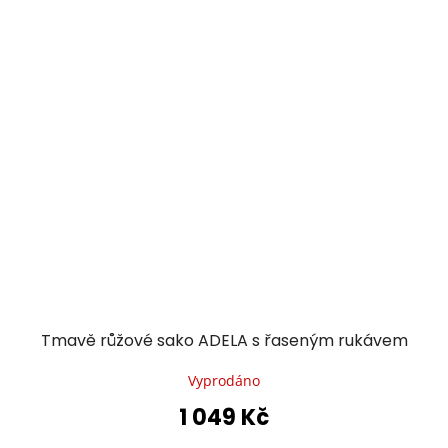
Tmavě růžové sako ADELA s řaseným rukávem
Vyprodáno
1 049 Kč