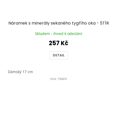
Náramek s minerály sekaného tygřího oka - ŠTÍR
Skladem - ihned k odeslání
257 Kč
DETAIL
Dámský 17 cm
Kód:
7368/D