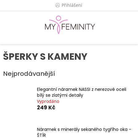
Přejít
Přihlášení
na
obsah
ŠPERKY S KAMENY
Nejprodávanější
Elegantní náramek NASSI z nerezové oceli
bílý se zlatými detaily
Vyprodáno
249 Kč
Náramek s minerály sekaného tygřího oka -
ŠTÍR