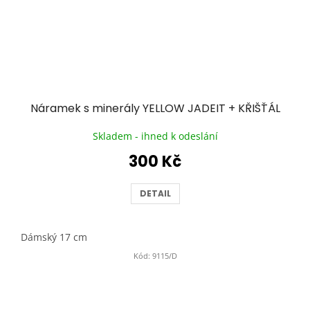
Náramek s minerály YELLOW JADEIT + KŘIŠŤÁL
Skladem - ihned k odeslání
300 Kč
DETAIL
Dámský 17 cm
Kód:
9115/D