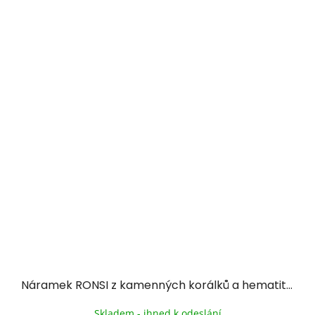
Náramek RONSI z kamenných korálků a hematitu se zlacenou chirurgickou ocelí - nebesky modrý
Skladem - ihned k odeslání