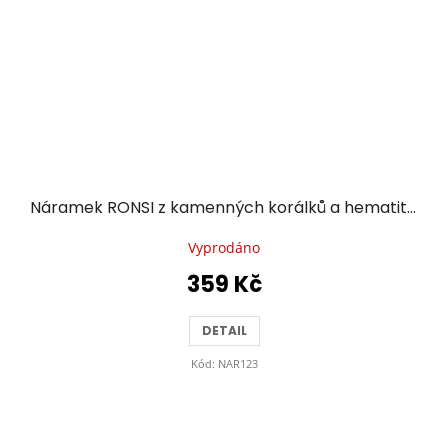
Náramek RONSI z kamenných korálků a hematitu se zlacenou chirurgickou ocelí - smaragdově zelený
Vyprodáno
359 Kč
DETAIL
Kód:
NAR123