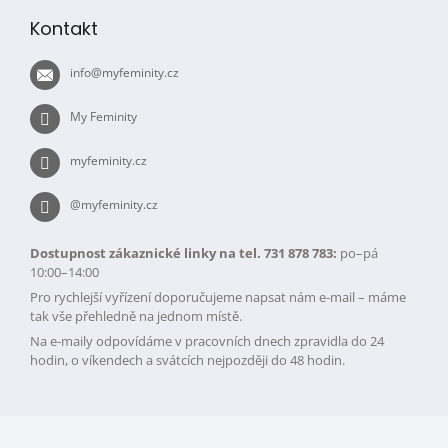
p
í
Kontakt
p
a
r
t
v
info
@
myfeminity.cz
í
k
y
My Feminity
v
ý
myfeminity.cz
p
i
s
@myfeminity.cz
u
Dostupnost zákaznické linky na tel. 731 878 783:
po–pá
10:00–14:00
Pro rychlejší vyřízení doporučujeme napsat nám e-mail – máme
tak vše přehledně na jednom místě.
Na e-maily odpovídáme v pracovních dnech zpravidla do 24
hodin, o víkendech a svátcích nejpozději do 48 hodin.