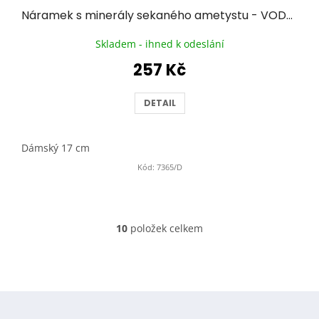
Náramek s minerály sekaného ametystu - VODNÁŘ
Skladem - ihned k odeslání
257 Kč
DETAIL
Dámský 17 cm
Kód:
7365/D
10
položek celkem
O
v
l
á
d
Z
a
á
c