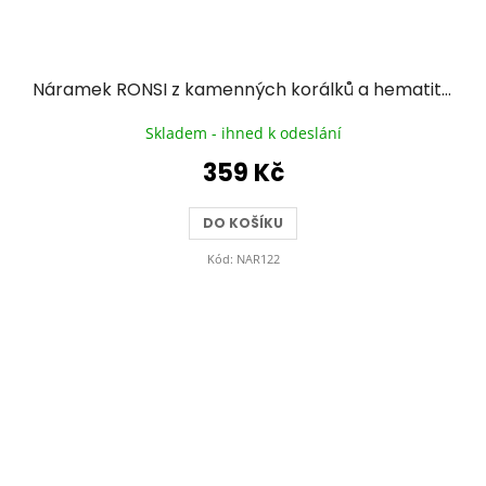
Náramek RONSI z kamenných korálků a hematitu se zlacenou chirurgickou ocelí - pudrově růžový
Skladem - ihned k odeslání
359 Kč
DO KOŠÍKU
Kód:
NAR122