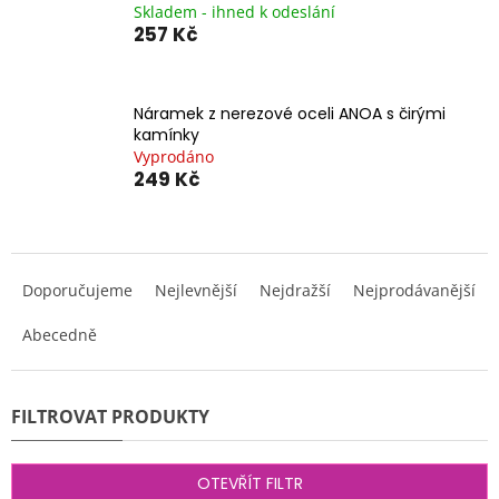
Skladem - ihned k odeslání
257 Kč
Náramek z nerezové oceli ANOA s čirými
kamínky
Vyprodáno
249 Kč
Ř
a
Doporučujeme
Nejlevnější
Nejdražší
Nejprodávanější
z
e
Abecedně
n
í
p
r
o
d
OTEVŘÍT FILTR