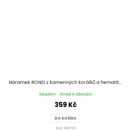
Náramek RONSI z kamenných korálků a hematitu se zlacenou chirurgickou ocelí - tmavě růžový
Skladem - ihned k odeslání
359 Kč
DO KOŠÍKU
Kód:
NAR120