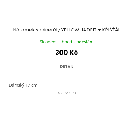
Náramek s minerály YELLOW JADEIT + KŘIŠŤÁL
Skladem - ihned k odeslání
300 Kč
DETAIL
Dámský 17 cm
Kód:
9115/D