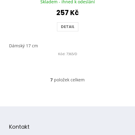
Skladem - ihned k odeslání
257 Kč
DETAIL
Dámský 17 cm
Kód:
7365/D
7
položek celkem
O
v
l
á
d
Z
a
á
c
p
í
Kontakt
p
a
r