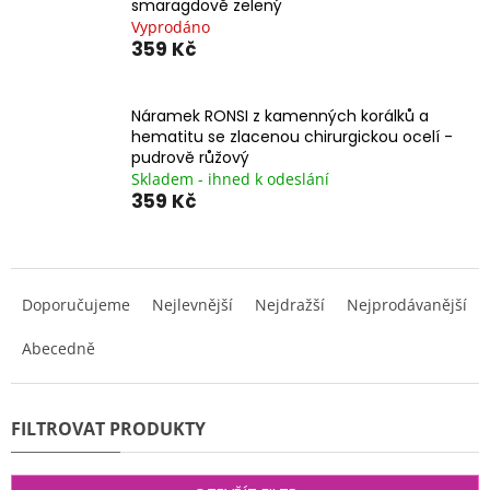
smaragdově zelený
Vyprodáno
359 Kč
Náramek RONSI z kamenných korálků a
hematitu se zlacenou chirurgickou ocelí -
pudrově růžový
Skladem - ihned k odeslání
359 Kč
Ř
a
Doporučujeme
Nejlevnější
Nejdražší
Nejprodávanější
z
e
Abecedně
n
í
p
r
o