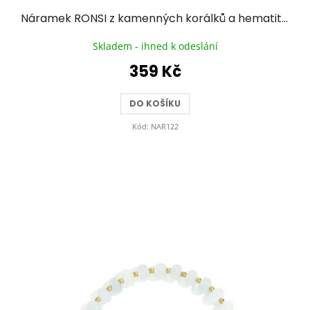
Náramek RONSI z kamenných korálků a hematitu se zlacenou chirurgickou ocelí - pudrově růžový
Skladem - ihned k odeslání
359 Kč
DO KOŠÍKU
Kód:
NAR122