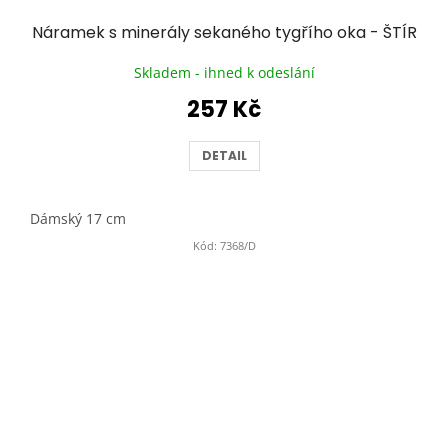
Náramek s minerály sekaného tygřího oka - ŠTÍR
Skladem - ihned k odeslání
257 Kč
DETAIL
Dámský 17 cm
Kód:
7368/D