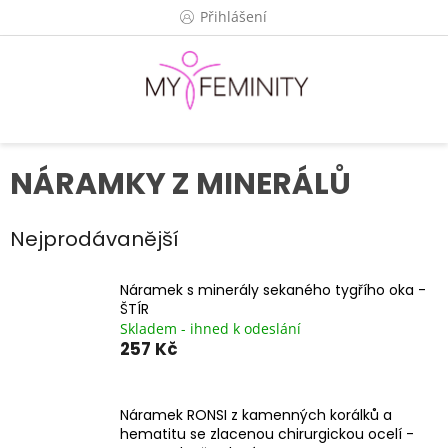
Přejít
Přihlášení
na
obsah
NÁRAMKY Z MINERÁLŮ
Nejprodávanější
Náramek s minerály sekaného tygřího oka -
ŠTÍR
Skladem - ihned k odeslání
257 Kč
Náramek RONSI z kamenných korálků a
hematitu se zlacenou chirurgickou ocelí -