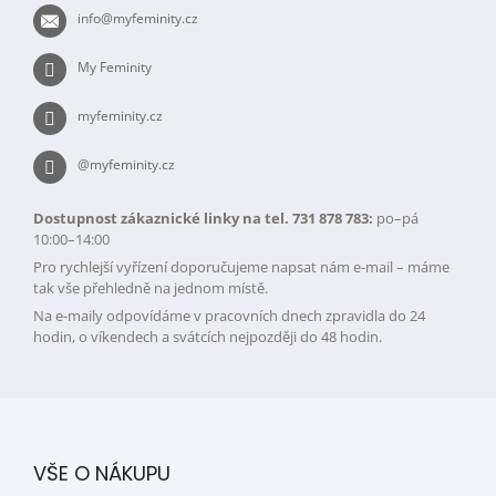
t
v
info
@
myfeminity.cz
í
k
y
My Feminity
v
ý
myfeminity.cz
p
i
s
@myfeminity.cz
u
Dostupnost zákaznické linky na tel. 731 878 783:
po–pá
10:00–14:00
Pro rychlejší vyřízení doporučujeme napsat nám e-mail – máme
tak vše přehledně na jednom místě.
Na e-maily odpovídáme v pracovních dnech zpravidla do 24
hodin, o víkendech a svátcích nejpozději do 48 hodin.
VŠE O NÁKUPU