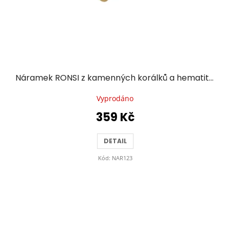
Náramek RONSI z kamenných korálků a hematitu se zlacenou chirurgickou ocelí - smaragdově zelený
Vyprodáno
359 Kč
DETAIL
Kód:
NAR123