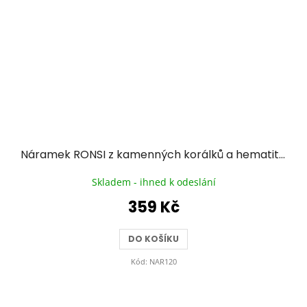
Náramek RONSI z kamenných korálků a hematitu se zlacenou chirurgickou ocelí - tmavě růžový
Skladem - ihned k odeslání
359 Kč
DO KOŠÍKU
Kód:
NAR120