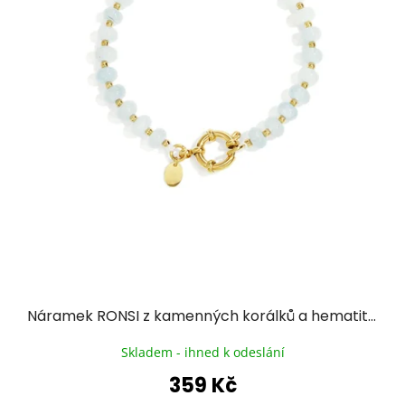
Náramek RONSI z kamenných korálků a hematitu se zlacenou chirurgickou ocelí - nebesky modrý
Skladem - ihned k odeslání
359 Kč