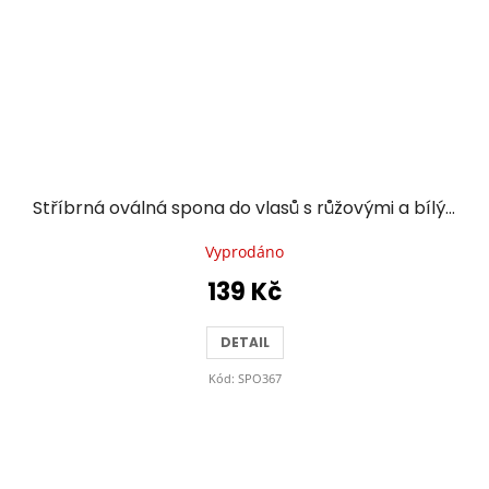
Stříbrná oválná spona do vlasů s růžovými a bílými kvítky
Vyprodáno
139 Kč
DETAIL
Kód:
SPO367