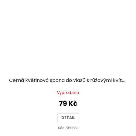
Černá květinová spona do vlasů s růžovými kvítky
Vyprodáno
79 Kč
DETAIL
Kód:
SPO364