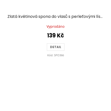
Zlatá květinová spona do vlasů s perleťovými lístky a kamínky
Vyprodáno
139 Kč
DETAIL
Kód:
SPO366