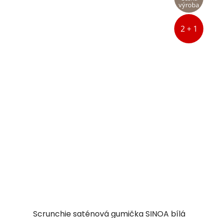
výroba
2 + 1
Scrunchie saténová gumička SINOA bílá