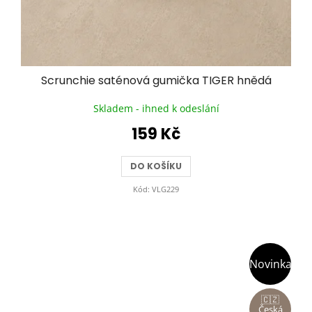
Scrunchie saténová gumička TIGER hnědá
Skladem - ihned k odeslání
159 Kč
DO KOŠÍKU
Kód:
VLG229
Novinka
🇨🇿
Česká