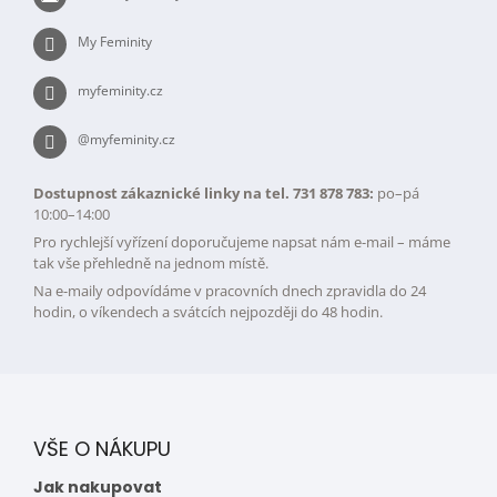
í
ý
p
My Feminity
i
s
myfeminity.cz
u
@myfeminity.cz
Dostupnost zákaznické linky na tel. 731 878 783:
po–pá
10:00–14:00
Pro rychlejší vyřízení doporučujeme napsat nám e-mail – máme
tak vše přehledně na jednom místě.
Na e-maily odpovídáme v pracovních dnech zpravidla do 24
hodin, o víkendech a svátcích nejpozději do 48 hodin.
VŠE O NÁKUPU
Jak nakupovat