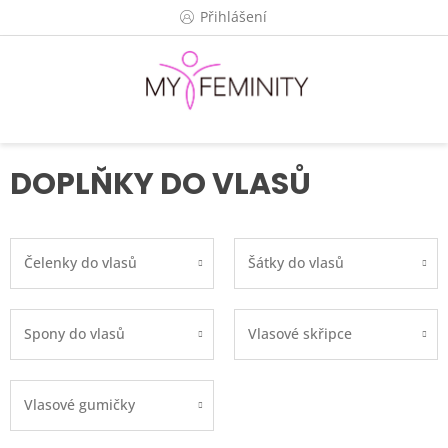
Přejít
Přihlášení
na
obsah
DOPLŇKY DO VLASŮ
Čelenky do vlasů
Šátky do vlasů
Spony do vlasů
Vlasové skřipce
Vlasové gumičky