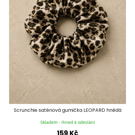
u
k
t
ů
Scrunchie saténová gumička LEOPARD hnědá
Skladem - ihned k odeslání
159 Kč