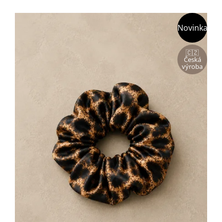
Novinka
🇨🇿
Česká
výroba