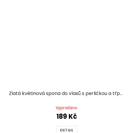
Zlatá květinová spona do vlasů s perličkou a třpytivými kamínky
Průměrné
hodnocení
Vyprodáno
produktu
189 Kč
je
5,0
z
DETAIL