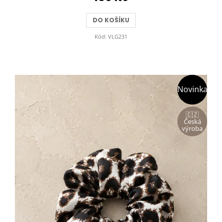
DO KOŠÍKU
Kód:
VLG231
Novinka
🇨🇿
Česká
výroba