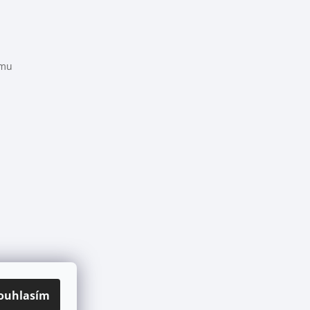
amu
ouhlasím