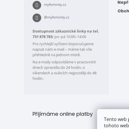
Nepře
myfeminity.cz
Obch
@myfeminity.cz
Dostupnost zákaznické linky na tel.
731 878 783:
po–pá 10:00–14:00
Pro rychlejší vyřízení doporučujeme
napsat nám e-mail – máme tak vše
přehledně na jednom místě.
Na e-maily odpovídáme v pracovních
dnech zpravidla do 24 hodin, o
víkendech a svátcích nejpozději do 48
hodin.
Přijímáme online platby
Tento web 
tohoto webu