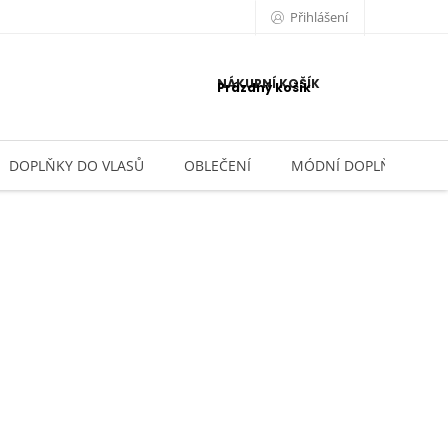
Přihlášení
NÁKUPNÍ KOŠÍK
Prázdný košík
DOPLŇKY DO VLASŮ
OBLEČENÍ
MÓDNÍ DOPLŇKY