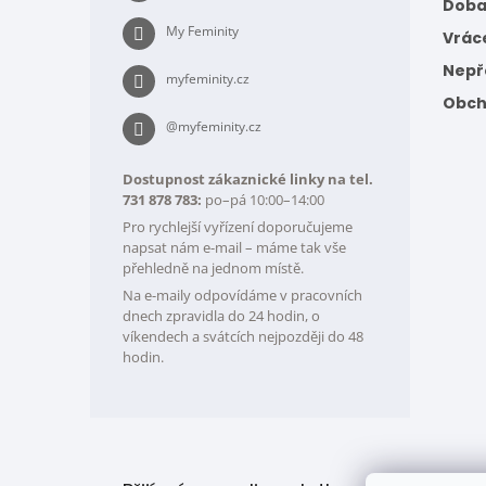
Doba
My Feminity
Vrác
Nepře
myfeminity.cz
Obch
@myfeminity.cz
Dostupnost zákaznické linky na tel.
731 878 783:
po–pá 10:00–14:00
Pro rychlejší vyřízení doporučujeme
napsat nám e-mail – máme tak vše
přehledně na jednom místě.
Na e-maily odpovídáme v pracovních
dnech zpravidla do 24 hodin, o
víkendech a svátcích nejpozději do 48
hodin.