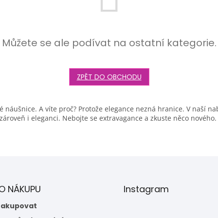
Můžete se ale podívat na ostatní kategorie.
ZPĚT DO OBCHODU
ové náušnice. A víte proč? Protože elegance nezná hranice. V naší 
ároveň i eleganci. Nebojte se extravagance a zkuste něco nového.
 O NÁKUPU
Instagram
nakupovat