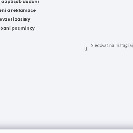
 a způsob dodání
ení a reklamace
vzetí zásilky
odní podmínky
Sledovat na Instagr