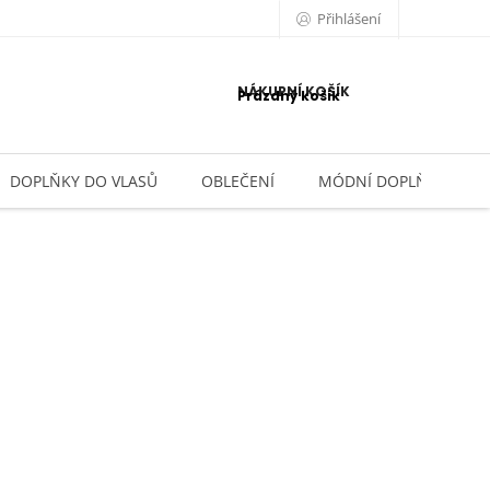
Přihlášení
NÁKUPNÍ KOŠÍK
Prázdný košík
DOPLŇKY DO VLASŮ
OBLEČENÍ
MÓDNÍ DOPLŇKY