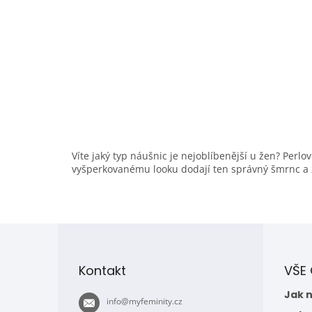
Víte jaký typ náušnic je nejoblíbenější u žen? Perl
vyšperkovanému looku dodají ten správný šmrnc a z
Z
á
p
Kontakt
VŠE
a
t
Jak 
info
@
myfeminity.cz
í