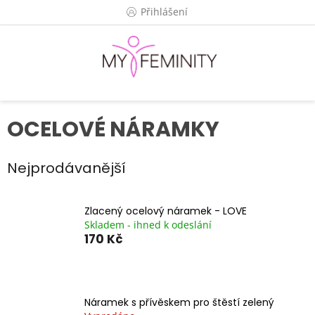
Přejít
Přihlášení
na
obsah
OCELOVÉ NÁRAMKY
Nejprodávanější
Zlacený ocelový náramek - LOVE
Skladem - ihned k odeslání
170 Kč
Náramek s přívěskem pro štěstí zelený