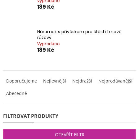
Vyprodáno
189 Kč
Náramek s přívěskem pro štěstí tmavě
růžový
Vyprodáno
189 Kč
Ř
a
Doporučujeme
Nejlevnější
Nejdražší
Nejprodávanější
z
e
Abecedně
n
í
p
r
o
d
OTEVŘÍT FILTR