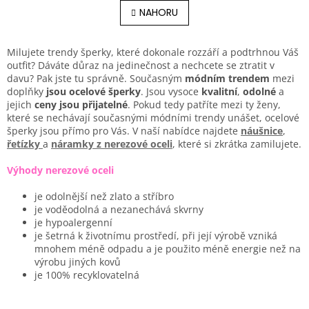
v
á
l
NAHORU
n
á
k
o
d
v
a
Milujete trendy šperky, které dokonale rozzáří a podtrhnou Váš
á
c
outfit? Dáváte důraz na jedinečnost a nechcete se ztratit v
n
í
davu? Pak jste tu správně. Současným
módním trendem
mezi
í
p
doplňky
jsou ocelové šperky
. Jsou vysoce
kvalitní
,
odolné
a
r
jejich
ceny jsou přijatelné
. Pokud tedy patříte mezi ty ženy,
v
které se nechávají současnými módními trendy unášet, ocelové
k
šperky jsou přímo pro Vás. V naší nabídce najdete
náušnice
,
y
řetízky
a
náramky z nerezové oceli
, které si zkrátka zamilujete.
v
ý
Výhody nerezové oceli
p
i
je odolnější než zlato a stříbro
s
je voděodolná a nezanechává skvrny
u
je hypoalergenní
je šetrná k životnímu prostředí, při její výrobě vzniká
mnohem méně odpadu a je použito méně energie než na
výrobu jiných kovů
je 100% recyklovatelná