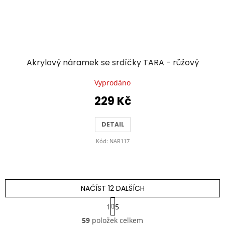
Akrylový náramek se srdíčky TARA - růžový
Vyprodáno
229 Kč
DETAIL
Kód:
NAR117
NAČÍST 12 DALŠÍCH
S
1
5
t
O
r
59
položek celkem