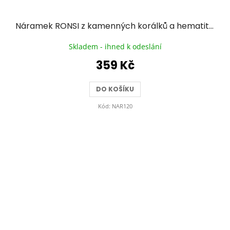
Náramek RONSI z kamenných korálků a hematitu se zlacenou chirurgickou ocelí - tmavě růžový
Skladem - ihned k odeslání
359 Kč
DO KOŠÍKU
Kód:
NAR120