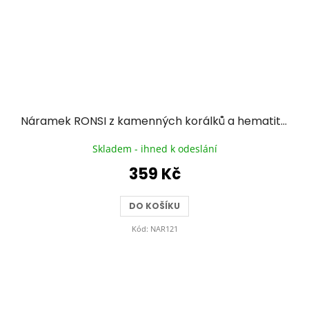
Náramek RONSI z kamenných korálků a hematitu se zlacenou chirurgickou ocelí - nebesky modrý
Skladem - ihned k odeslání
359 Kč
DO KOŠÍKU
Kód:
NAR121