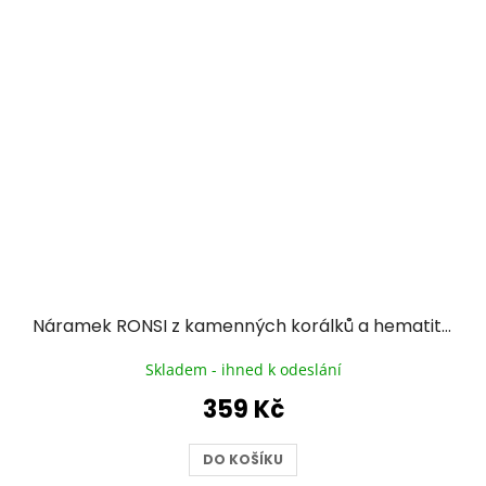
Náramek RONSI z kamenných korálků a hematitu se zlacenou chirurgickou ocelí - pudrově růžový
Skladem - ihned k odeslání
359 Kč
DO KOŠÍKU