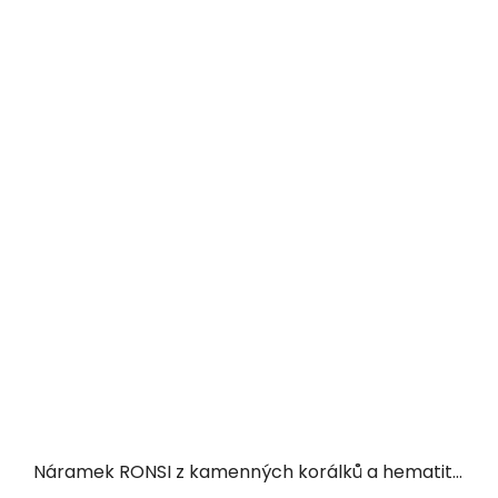
Náramek RONSI z kamenných korálků a hematitu se zlacenou chirurgickou ocelí - smaragdově zelený