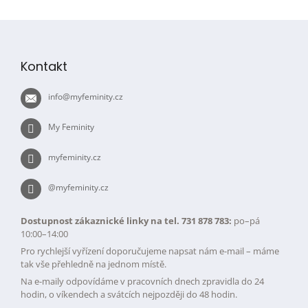
Z
á
p
Kontakt
a
t
info
@
myfeminity.cz
í
My Feminity
myfeminity.cz
@myfeminity.cz
Dostupnost zákaznické linky na tel. 731 878 783:
po–pá
10:00–14:00
Pro rychlejší vyřízení doporučujeme napsat nám e-mail – máme
tak vše přehledně na jednom místě.
Na e-maily odpovídáme v pracovních dnech zpravidla do 24
hodin, o víkendech a svátcích nejpozději do 48 hodin.