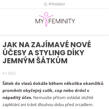
Přejít
Přihlášení
na
obsah
JAK NA ZAJÍMAVÉ NOVÉ
ÚČESY A STYLING DÍKY
JEMNÝM ŠÁTKŮM
4.1.2022
Šátek do vlasů dokáže během několika okamžiků
proměnit obyčejný culík, cop nebo drdol v
nápaditý účes.
Nemusíte přitom ovládat složité
zaplétání ani trávit dlouhou dobu před zrcadlem.