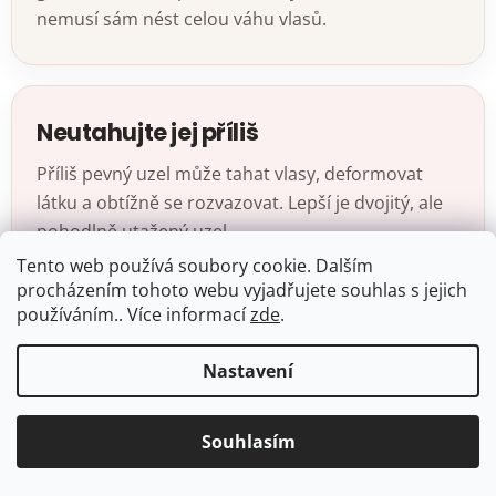
nemusí sám nést celou váhu vlasů.
Neutahujte jej příliš
Příliš pevný uzel může tahat vlasy, deformovat
látku a obtížně se rozvazovat. Lepší je dvojitý, ale
pohodlně utažený uzel.
Tento web používá soubory cookie. Dalším
procházením tohoto webu vyjadřujete souhlas s jejich
používáním.. Více informací
zde
.
U hladkých vlasů přidejte texturu
Nastavení
Velmi hladké, čerstvě umyté vlasy mohou klouzat.
Pomoci může lehké natočení, suchý šampon nebo
Souhlasím
nenápadné sponky pod šátkem.