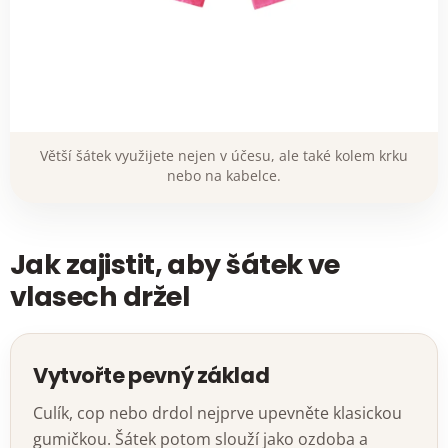
Větší šátek využijete nejen v účesu, ale také kolem krku
nebo na kabelce.
Jak zajistit, aby šátek ve
vlasech držel
Vytvořte pevný základ
Culík, cop nebo drdol nejprve upevněte klasickou
gumičkou. Šátek potom slouží jako ozdoba a