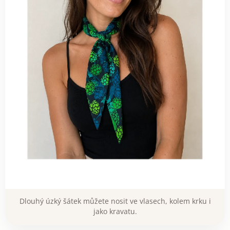
Dlouhý úzký šátek můžete nosit ve vlasech, kolem krku i
jako kravatu.