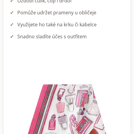
Ozdobí culík, cop i drdol
Pomůže udržet prameny u obličeje
Využijete ho také na krku či kabelce
Snadno sladíte účes s outfitem