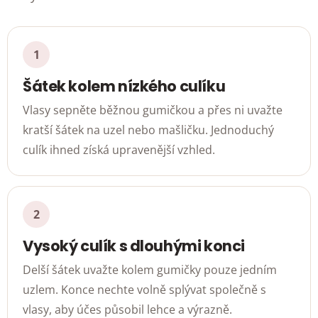
Šátek kolem nízkého culíku
Vlasy sepněte běžnou gumičkou a přes ni uvažte
kratší šátek na uzel nebo mašličku. Jednoduchý
culík ihned získá upravenější vzhled.
Vysoký culík s dlouhými konci
Delší šátek uvažte kolem gumičky pouze jedním
uzlem. Konce nechte volně splývat společně s
vlasy, aby účes působil lehce a výrazně.