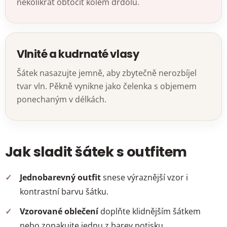
několikrát obtočit kolem drdolu.
Vlnité a kudrnaté vlasy
Šátek nasazujte jemně, aby zbytečně nerozbíjel
tvar vln. Pěkně vynikne jako čelenka s objemem
ponechaným v délkách.
Jak sladit šátek s outfitem
Jednobarevný outfit
snese výraznější vzor i
kontrastní barvu šátku.
Vzorované oblečení
doplňte klidnějším šátkem
nebo zopakujte jednu z barev potisku.