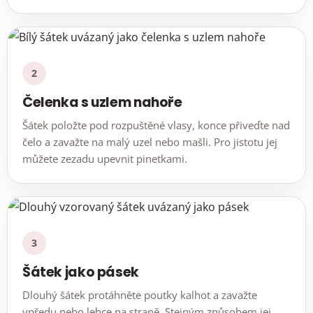
2
Čelenka s uzlem nahoře
Šátek položte pod rozpuštěné vlasy, konce přiveďte nad
čelo a zavažte na malý uzel nebo mašli. Pro jistotu jej
můžete zezadu upevnit pinetkami.
3
Šátek jako pásek
Dlouhý šátek protáhněte poutky kalhot a zavažte
vpředu nebo lehce na straně. Stejným způsobem jej