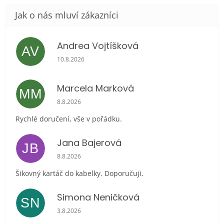
Andrea Vojtíšková
AV
Hodnocení obchodu je 5 z 5 hvězdiček.
10.8.2026
Marcela Marková
MM
Hodnocení obchodu je 5 z 5 hvězdiček.
8.8.2026
Rychlé doručení, vše v pořádku.
Jana Bajerová
JB
Hodnocení obchodu je 5 z 5 hvězdiček.
8.8.2026
Šikovný kartáč do kabelky. Doporučuji.
Simona Neničková
SN
Hodnocení obchodu je 5 z 5 hvězdiček.
3.8.2026