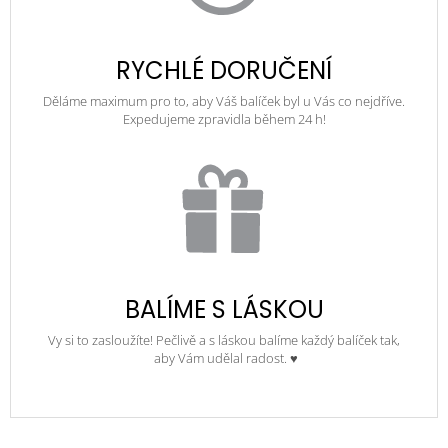
RYCHLÉ DORUČENÍ
Děláme maximum pro to, aby Váš balíček byl u Vás co nejdříve.
Expedujeme zpravidla během 24 h!
BALÍME S LÁSKOU
Vy si to zasloužíte! Pečlivě a s láskou balíme každý balíček tak,
aby Vám udělal radost. ♥