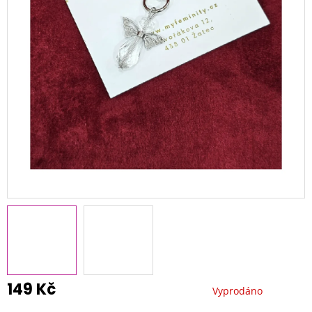
149 Kč
Vyprodáno
Měrná