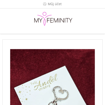
Přejít
Můj účet
na
obsah