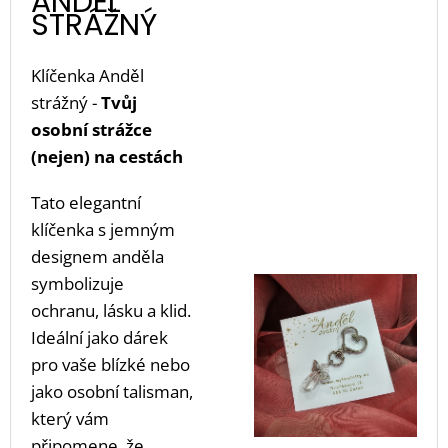
ANDĚL
STRÁŽNÝ
Klíčenka Anděl
strážný -
Tvůj
osobní strážce
(nejen) na cestách
Tato elegantní
klíčenka s jemným
designem anděla
symbolizuje
ochranu, lásku a klid.
Ideální jako dárek
pro vaše blízké nebo
jako osobní talisman,
který vám
připomene, že