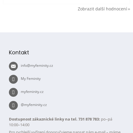
Zobrazit další hodnocení
Z
á
p
Kontakt
a
t
info
@
myfeminity.cz
í
My Feminity
myfeminity.cz
@myfeminity.cz
Dostupnost zákaznické linky na tel. 731 878 783:
po–pá
10:00–14:00
Pro rychlejší vyřízení doporučujeme napsat nám e-mail – máme