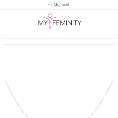
Přejít
Můj účet
na
obsah