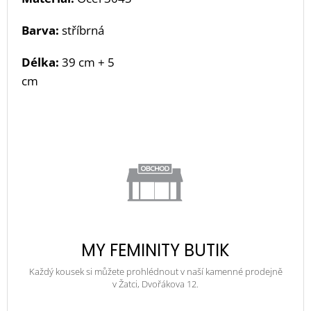
Barva:
stříbrná
Délka:
39 cm + 5
cm
MY FEMINITY BUTIK
Každý kousek si můžete prohlédnout v naší kamenné prodejně
v Žatci, Dvořákova 12.