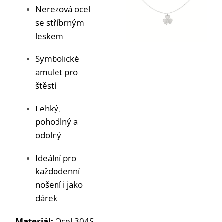
Nerezová ocel
se stříbrným
leskem
Symbolické
amulet pro
štěstí
Lehký,
pohodlný a
odolný
Ideální pro
každodenní
nošení i jako
dárek
Materiál:
Ocel 304S