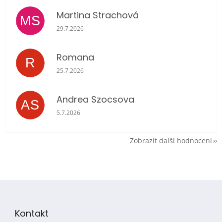
Martina Strachová
MS
Hodnocení obchodu je 5 z 5 hvězdiček.
29.7.2026
Romana
R
Hodnocení obchodu je 5 z 5 hvězdiček.
25.7.2026
Andrea Szocsova
AS
Hodnocení obchodu je 5 z 5 hvězdiček.
5.7.2026
Zobrazit další hodnocení
Z
á
p
Kontakt
a