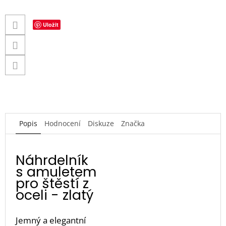
Uložit
Popis
Hodnocení
Diskuze
Značka
Náhrdelník
s amuletem
pro štěstí z
oceli - zlatý
Jemný a elegantní