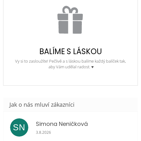
BALÍME S LÁSKOU
Vy si to zasloužíte! Pečlivě a s láskou balíme každý balíček tak,
aby Vám udělal radost. ♥
Simona Neničková
SN
Hodnocení obchodu je 5 z 5 hvězdiček.
3.8.2026