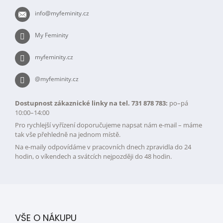
t
info
@
myfeminity.cz
í
My Feminity
myfeminity.cz
@myfeminity.cz
Dostupnost zákaznické linky na tel. 731 878 783:
po–pá
10:00–14:00
Pro rychlejší vyřízení doporučujeme napsat nám e-mail – máme
tak vše přehledně na jednom místě.
Na e-maily odpovídáme v pracovních dnech zpravidla do 24
hodin, o víkendech a svátcích nejpozději do 48 hodin.
VŠE O NÁKUPU