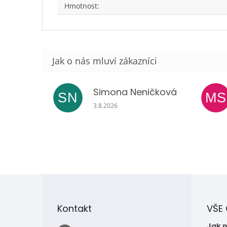
Hmotnost
:
Simona Neničková
SN
MS
Hodnocení obchodu je 5 z 5 hvězdiček.
3.8.2026
Z
á
p
Kontakt
VŠE
a
t
Jak 