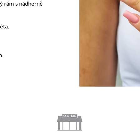
ý rám s nádherně
éta.
m.