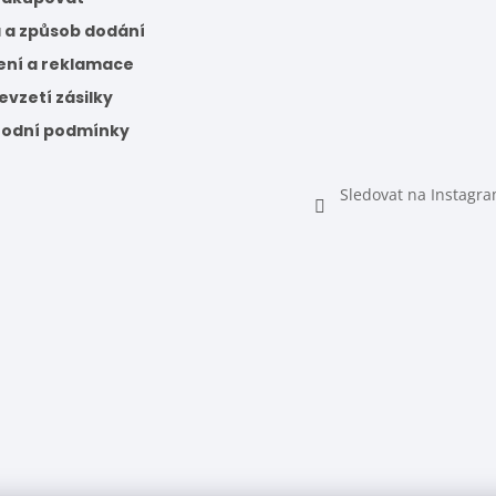
 a způsob dodání
ení a reklamace
vzetí zásilky
odní podmínky
Sledovat na Instagr