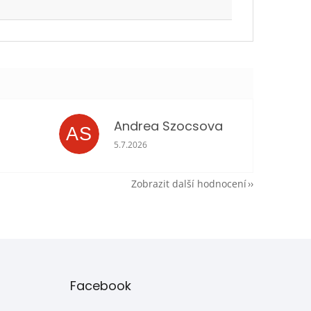
Andrea Szocsova
AS
je 5 z 5 hvězdiček.
Hodnocení obchodu je 5 z 5 hvězdiček.
5.7.2026
Zobrazit další hodnocení
Facebook