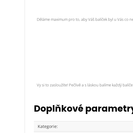
Děláme maximum pro to, aby Váš balíček byl u Vás co n
Vy si to zasloužíte! Pečlivě a s láskou balíme každý balíč
Doplňkové parametr
Kategorie
: