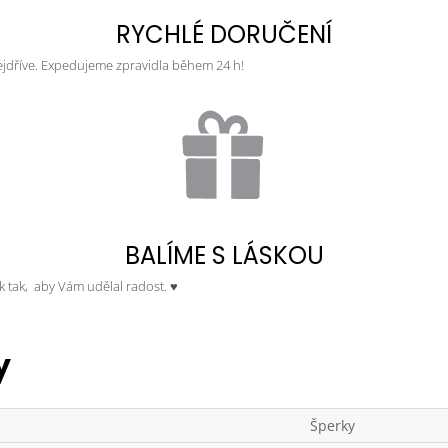
RYCHLÉ DORUČENÍ
ejdříve. Expedujeme zpravidla během 24 h!
BALÍME S LÁSKOU
ek tak, aby Vám udělal radost. ♥
y
Šperky