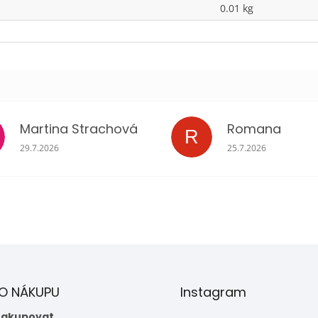
0.01 kg
Martina Strachová
Romana
R
Hodnocení obchodu je 5 z 5 hvězdiček.
Hodnocení obchodu 
29.7.2026
25.7.2026
 O NÁKUPU
Instagram
nakupovat