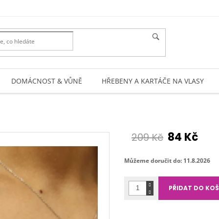
DOMÁCNOST & VŮNĚ
HŘEBENY A KARTÁČE NA VLASY
84 Kč
209 Kč
Měrná
cena:
Můžeme doručit do:
11.8.2026
PŘIDAT DO KOŠ