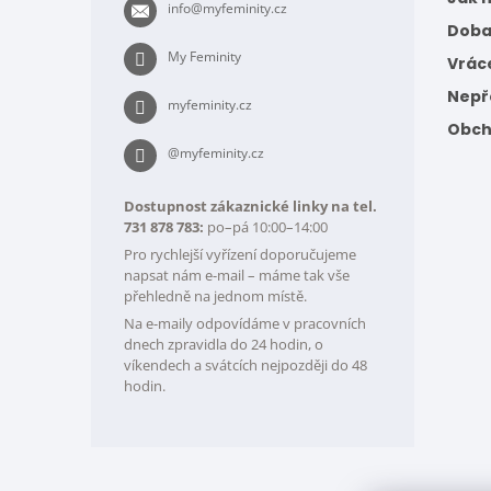
info
@
myfeminity.cz
í
Doba
My Feminity
Vrác
Nepře
myfeminity.cz
Obch
@myfeminity.cz
Dostupnost zákaznické linky na tel.
731 878 783:
po–pá 10:00–14:00
Pro rychlejší vyřízení doporučujeme
napsat nám e-mail – máme tak vše
přehledně na jednom místě.
Na e-maily odpovídáme v pracovních
dnech zpravidla do 24 hodin, o
víkendech a svátcích nejpozději do 48
hodin.