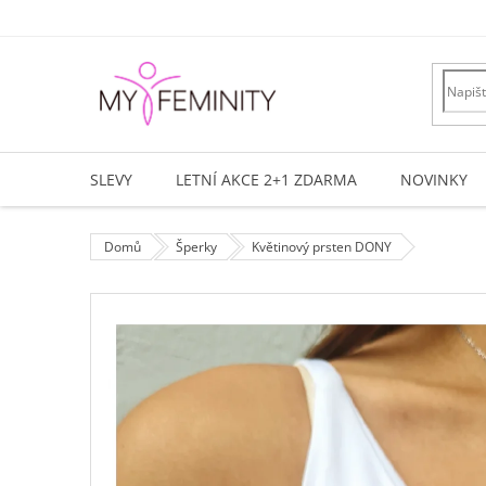
Přejít
na
obsah
SLEVY
LETNÍ AKCE 2+1 ZDARMA
NOVINKY
Domů
Šperky
Květinový prsten DONY