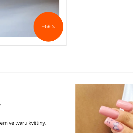
–59 %
Y
nem ve tvaru květiny.