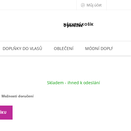
Můj účet
NÁKUPNÍ KOŠÍK
0 položek
DOPLŇKY DO VLASŮ
OBLEČENÍ
MÓDNÍ DOPLŇKY
Skladem - ihned k odeslání
Možnosti doručení
ÍKU