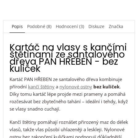
Popis
Podobné (8)
Hodnocení (3)
Diskuze
Značka
Kartáč na vlasy s kančími
štětinami ze santalového
dřeva PAN HŘEBEN - bez
kuliček
Kartáč PAN HŘEBEN ze santalového dřeva kombinuje
přírodní
kančí štětiny
a
nylonové ostny
bez kuliček
.
Díky tomu kartáč lépe projde mezi prameny a pomáhá
rozčesávat bez zbytečného tahání – ideální i tehdy, když
se vlasy snadno cuchají.
Kančí štětiny pomáhají roznášet přirozený maz do délek
vlasů, takže vlas působí uhlazeněji a leskleji. Nylonové
ostny bez zakončení kuličkami podporují důkladnější