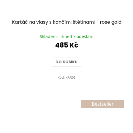
Kartáč na vlasy s kančími štětinami - rose gold
Průměrné
hodnocení
Skladem - ihned k odeslání
produktu
485 Kč
je
4,9
z
DO KOŠÍKU
5
hvězdiček.
Kód:
KAR05
Bestseller