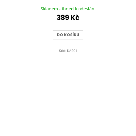
Průměrné
hodnocení
Skladem - ihned k odeslání
produktu
389 Kč
je
5,0
z
DO KOŠÍKU
5
hvězdiček.
Kód:
KAR01