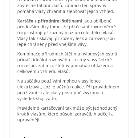
zbytečné tahání vlasů, zatímco ten správný
pomáhá vlasy chránit a zlepšovat jejich vzhled.
Kartáče s přírodními štětinami
jsou oblíbené
především díky tomu, že při česání rovnoměrně
rozprostírají přirozený maz po celé délce vlasů.
Vlasy tak získávají přirozený lesk a zároveň jsou
lépe chráněny před vnějšími vlivy.
Kombinace přírodních štětin a nylonových ostnů
přináší ideální rovnováhu – ostny vlasy šetrně
rozčešou, zatímco štětiny pomáhají uhlazení a
celkovému vzhledu vlasů.
Na začátku používání mohou vlasy lehce
elektrizovat, což je běžná reakce. Při pravidelném
používání si ale vlasy postupně zvyknou a
výsledek stojí za to.
Pravidelné kartáčování tak může být jednoduchý
krok k vlasům, které působí zdravěji, hladčeji a
upraveněji.