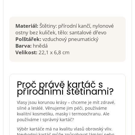
Materiál:
Štětiny: přírodní kančí, nylonové
ostny bez kuliček, tělo: santalové dřevo
Polštářek:
vzduchový pneumatický
Barva:
hnědá
Velikost:
22,1 x 6,8 cm
Proč právě kartáč s
přírodními štětinami?
Vlasy jsou korunou krásy – chceme je mít zdravé,
silné a lesklé. Věnujeme jim péči, používáme
kvalitní kosmetiku, masky i termoochranu. Ale
používáme i správný kartáč?
Výběr kartáče má na kvalitu vlasů obrovský vliv.
Nevhodný kartáč může způsobovat lámání nebo