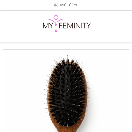
Přejít
Můj účet
na
obsah