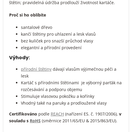
štětin; pravidelná údržba prodlouží životnost kartáče.
Proč si ho oblíbíte
santalové dřevo
kančí štětiny pro uhlazení a lesk vlasů
bez kuliček pro snazší průchod vlasy
elegantní a přírodní provedení
Výhody:
přírodní štětiny
dávají vlasům výjimečnou péči a
lesk
Kartáč s přírodními štětinami je výborný parťák na
rozčesávání a podporu objemu
Stimuluje vlasovou pokožku a kořínky
Vhodný také na paruky a prodloužené vlasy
Certifikováno
podle
REACH
(nařízení ES. č. 1907/2006),
v
souladu
s
RoHS
(směrnice 2011/65/EU & 2015/863/EU).