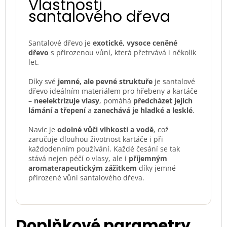
Vlastnosti
santalového dřeva
Santalové dřevo je
exotické, vysoce ceněné
dřevo
s přirozenou vůní, která přetrvává i několik
let.
Díky své
jemné, ale pevné struktuře
je santalové
dřevo ideálním materiálem pro hřebeny a kartáče
–
neelektrizuje vlasy
, pomáhá
předcházet jejich
lámání a třepení
a
zanechává je hladké a lesklé
.
Navíc je
odolné vůči vlhkosti a vodě
, což
zaručuje dlouhou životnost kartáče i při
každodenním používání. Každé česání se tak
stává nejen péčí o vlasy, ale i
příjemným
aromaterapeutickým zážitkem
díky jemné
přirozené vůni santalového dřeva.
Doplňkové parametry