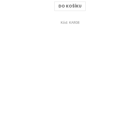
z
DO KOŠÍKU
5
hvězdiček.
Kód:
KAR08