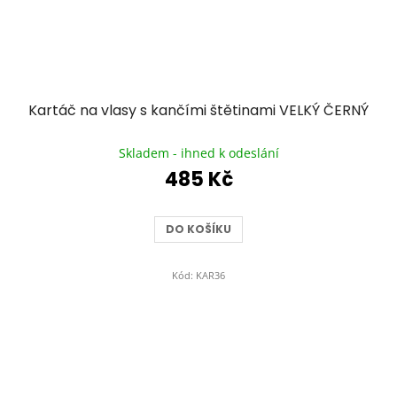
Kartáč na vlasy s kančími štětinami VELKÝ ČERNÝ
Průměrné
hodnocení
Skladem - ihned k odeslání
produktu
485 Kč
je
5,0
z
DO KOŠÍKU
5
hvězdiček.
Kód:
KAR36