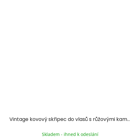
Vintage kovový skřipec do vlasů s růžovými kameny
Průměrné
hodnocení
Skladem - ihned k odeslání
produktu