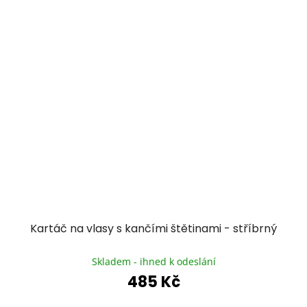
Kartáč na vlasy s kančími štětinami - stříbrný
Průměrné
hodnocení
Skladem - ihned k odeslání
produktu
485 Kč
je
5,0