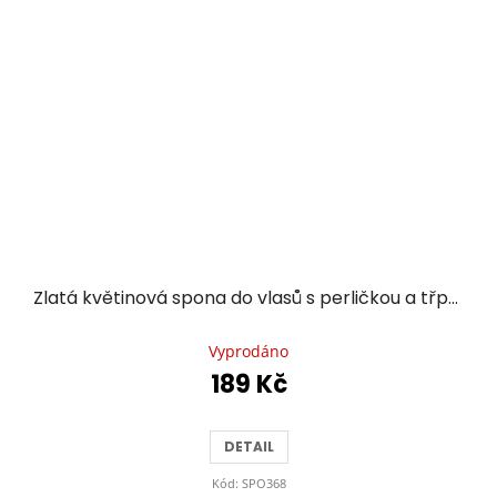
Zlatá květinová spona do vlasů s perličkou a třpytivými kamínky
Průměrné
hodnocení
Vyprodáno
produktu
189 Kč
je
5,0
z
DETAIL
5
hvězdiček.
Kód:
SPO368