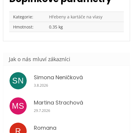
Kategorie
:
Hřebeny a kartáče na vlasy
Hmotnost
:
0.35 kg
Simona Neničková
SN
Hodnocení obchodu je 5 z 5 hvězdiček.
3.8.2026
Martina Strachová
MS
Hodnocení obchodu je 5 z 5 hvězdiček.
29.7.2026
Romana
R