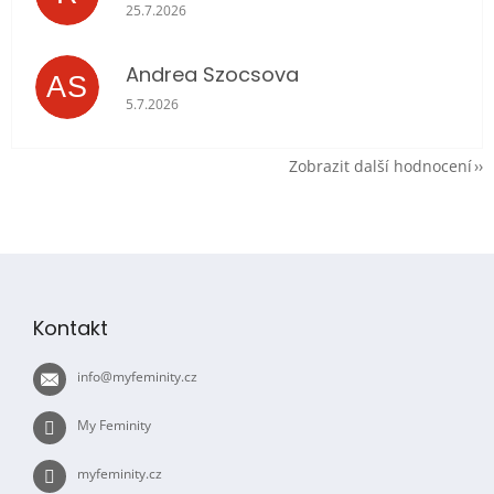
Hodnocení obchodu je 5 z 5 hvězdiček.
25.7.2026
Andrea Szocsova
AS
Hodnocení obchodu je 5 z 5 hvězdiček.
5.7.2026
Zobrazit další hodnocení
Z
á
p
Kontakt
a
t
info
@
myfeminity.cz
í
My Feminity
myfeminity.cz