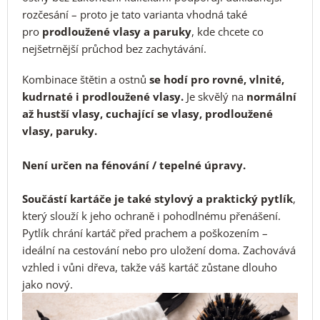
rozčesání – proto je tato varianta vhodná také
pro
prodloužené vlasy a paruky
, kde chcete co
nejšetrnější průchod bez zachytávání.
Kombinace štětin a ostnů
se hodí pro rovné, vlnité,
kudrnaté i prodloužené vlasy.
Je skvělý na
normální
až hustší vlasy, cuchající se vlasy, prodloužené
vlasy, paruky.
Není určen na fénování / tepelné úpravy.
Součástí kartáče je také stylový a praktický pytlík
,
který slouží k jeho ochraně i pohodlnému přenášení.
Pytlík chrání kartáč před prachem a poškozením –
ideální na cestování nebo pro uložení doma. Zachovává
vzhled i vůni dřeva, takže váš kartáč zůstane dlouho
jako nový.