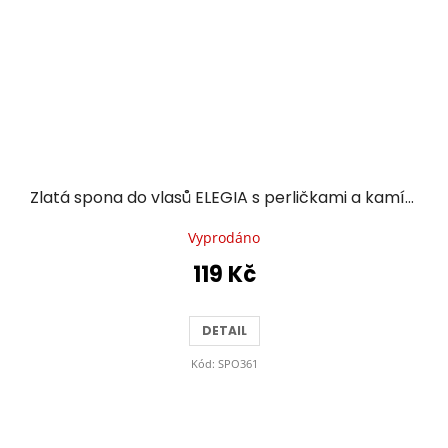
Zlatá spona do vlasů ELEGIA s perličkami a kamínky
Vyprodáno
119 Kč
DETAIL
Kód:
SPO361