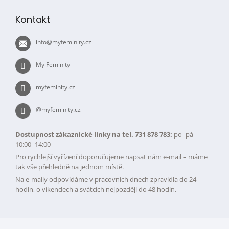
á
p
Kontakt
a
t
info
@
myfeminity.cz
í
My Feminity
myfeminity.cz
@myfeminity.cz
Dostupnost zákaznické linky na tel. 731 878 783:
po–pá
10:00–14:00
Pro rychlejší vyřízení doporučujeme napsat nám e-mail – máme
tak vše přehledně na jednom místě.
Na e-maily odpovídáme v pracovních dnech zpravidla do 24
hodin, o víkendech a svátcích nejpozději do 48 hodin.