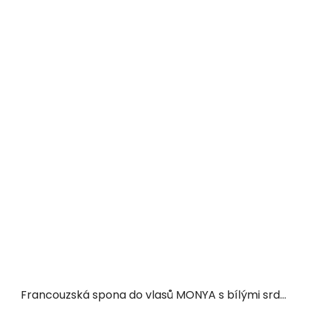
Francouzská spona do vlasů MONYA s bílými srdíčky a kamínky