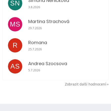
Simona Neničková
SN
Hodnocení obchodu je 5 z 5 hvězdiček.
3.8.2026
Martina Strachová
MS
Hodnocení obchodu je 5 z 5 hvězdiček.
29.7.2026
Romana
R
Hodnocení obchodu je 5 z 5 hvězdiček.
25.7.2026
Andrea Szocsova
AS
Hodnocení obchodu je 5 z 5 hvězdiček.
5.7.2026
Zobrazit další hodnocení
Z