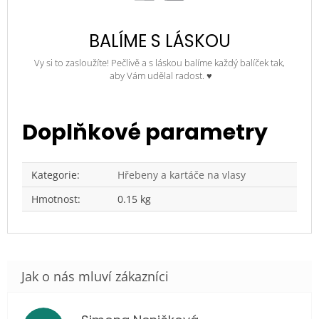
BALÍME S LÁSKOU
Vy si to zasloužíte! Pečlivě a s láskou balíme každý balíček tak,
aby Vám udělal radost. ♥
Doplňkové parametry
Kategorie
:
Hřebeny a kartáče na vlasy
Hmotnost
:
0.15 kg