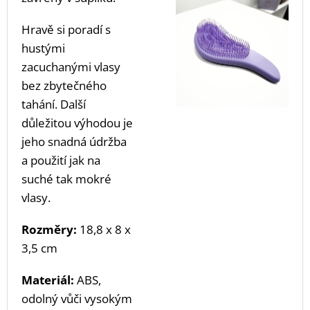
Hravě si poradí s
hustými
zacuchanými vlasy
bez zbytečného
tahání. Další
důležitou výhodou je
jeho snadná údržba
a použití jak na
suché tak mokré
vlasy.
Rozměry:
18,8 x 8 x
3,5 cm
Materiál:
ABS,
odolný vůči vysokým