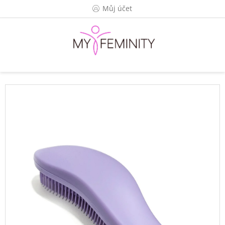
Přejít
Můj účet
na
obsah