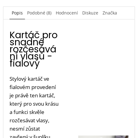
Popis
Podobné (8)
Hodnocení
Diskuze
Značka
Kartáč pro
snadné
rozčesává
ní vlasů -
fialový
Stylový kartáč ve
fialovém provedení
je právě ten kartáč,
který pro svou krásu
a funkci skvěle
rozčesávat vlasy,
nesmí zůstat
zavřený v šuplíku.