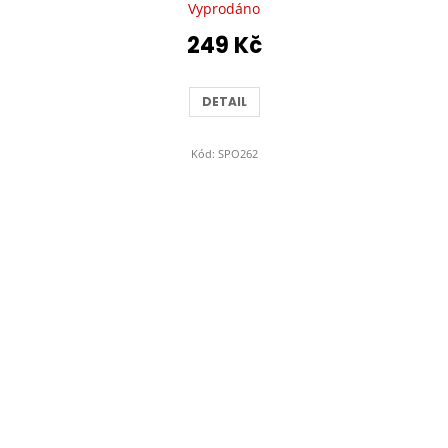
Vyprodáno
249 Kč
DETAIL
Kód:
SPO262