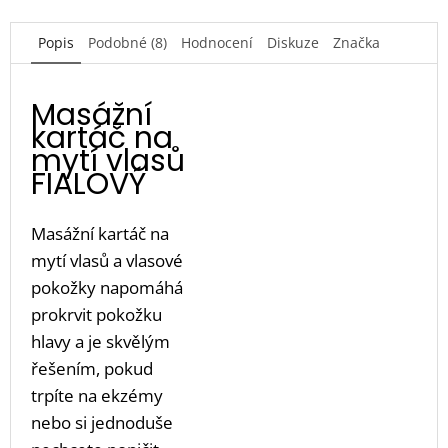
Popis
Podobné (8)
Hodnocení
Diskuze
Značka
Masážní
kartáč na
mytí vlasů
FIALOVÝ
Masážní kartáč na
mytí vlasů a vlasové
pokožky napomáhá
prokrvit pokožku
hlavy a je skvělým
řešením, pokud
trpíte na ekzémy
nebo si jednoduše