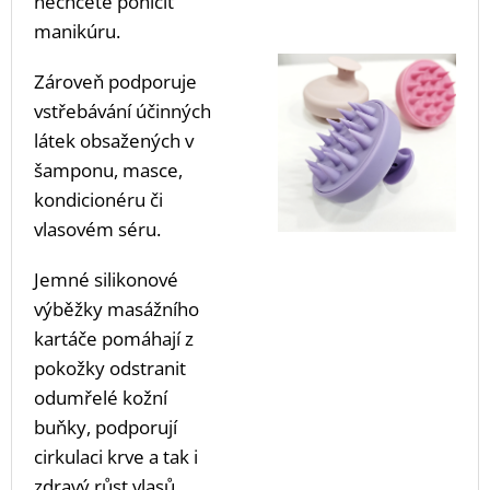
nechcete poničit
manikúru.
Zároveň podporuje
vstřebávání účinných
látek obsažených v
šamponu, masce,
kondicionéru či
vlasovém séru.
Jemné silikonové
výběžky masážního
kartáče pomáhají z
pokožky odstranit
odumřelé kožní
buňky, podporují
cirkulaci krve a tak i
zdravý růst vlasů.