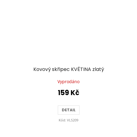
Kovový skřipec KVĚTINA zlatý
Vyprodáno
159 Kč
DETAIL
Kód:
VLS209