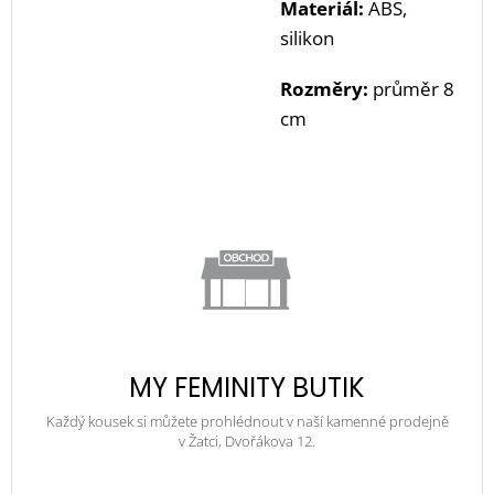
Materiál:
ABS,
silikon
Rozměry:
průměr 8
cm
MY FEMINITY BUTIK
Každý kousek si můžete prohlédnout v naší kamenné prodejně
v Žatci, Dvořákova 12.