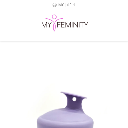
Přejít
Můj účet
na
obsah