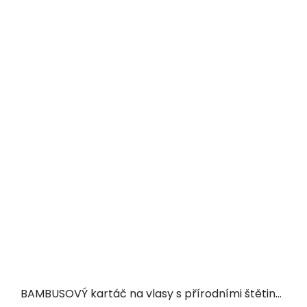
BAMBUSOVÝ kartáč na vlasy s přírodními štětinami s motivem kočky CAT