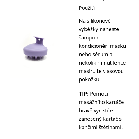
Použití
Na silikonové
výběžky naneste
šampon,
kondicionér, masku
nebo sérum a
několik minut lehce
masírujte vlasovou
pokožku.
TIP:
Pomocí
masážního kartáče
hravě vyčistíte i
zanesený kartáč s
kančími štětinami.