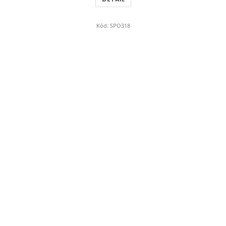
Kód:
SPO318