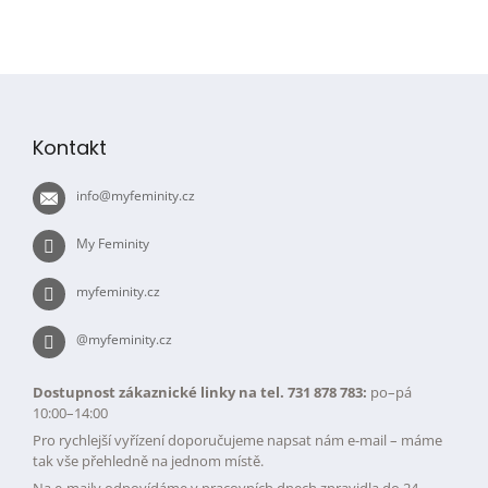
Z
á
p
Kontakt
a
t
info
@
myfeminity.cz
í
My Feminity
myfeminity.cz
@myfeminity.cz
Dostupnost zákaznické linky na tel. 731 878 783:
po–pá
10:00–14:00
Pro rychlejší vyřízení doporučujeme napsat nám e-mail – máme
tak vše přehledně na jednom místě.