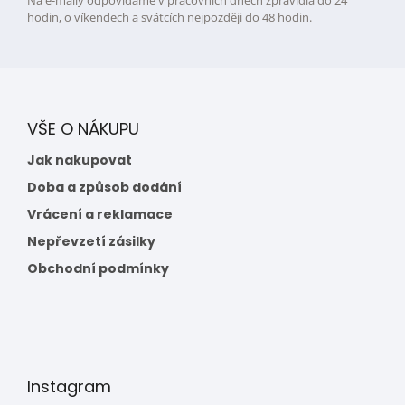
Na e-maily odpovídáme v pracovních dnech zpravidla do 24
hodin, o víkendech a svátcích nejpozději do 48 hodin.
VŠE O NÁKUPU
Jak nakupovat
Doba a způsob dodání
Vrácení a reklamace
Nepřevzetí zásilky
Obchodní podmínky
Instagram