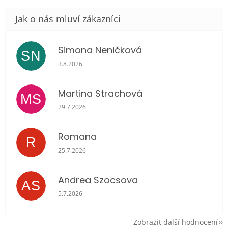
Simona Neničková
SN
Hodnocení obchodu je 5 z 5 hvězdiček.
3.8.2026
Martina Strachová
MS
Hodnocení obchodu je 5 z 5 hvězdiček.
29.7.2026
Romana
R
Hodnocení obchodu je 5 z 5 hvězdiček.
25.7.2026
Andrea Szocsova
AS
Hodnocení obchodu je 5 z 5 hvězdiček.
5.7.2026
Zobrazit další hodnocení