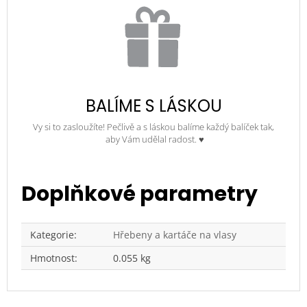
BALÍME S LÁSKOU
Vy si to zasloužíte! Pečlivě a s láskou balíme každý balíček tak,
aby Vám udělal radost. ♥
Doplňkové parametry
Kategorie
:
Hřebeny a kartáče na vlasy
Hmotnost
:
0.055 kg