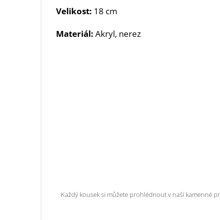
Velikost:
18 cm
Materiál:
Akryl, nerez
Každý kousek si můžete prohlédnout v naší kamenné pro