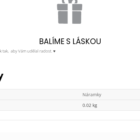
BALÍME S LÁSKOU
ek tak, aby Vám udělal radost. ♥
y
Náramky
0.02 kg