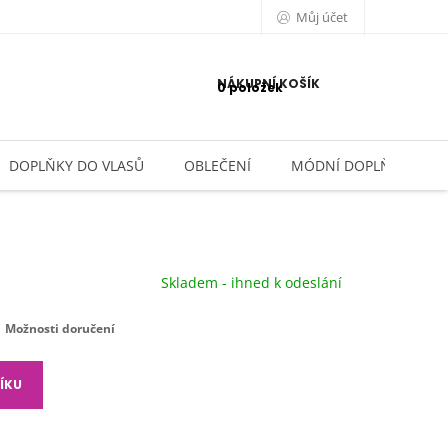
Můj účet
NÁKUPNÍ KOŠÍK
0 položek
DOPLŇKY DO VLASŮ
OBLEČENÍ
MÓDNÍ DOPLŇKY
Skladem - ihned k odeslání
Možnosti doručení
ÍKU