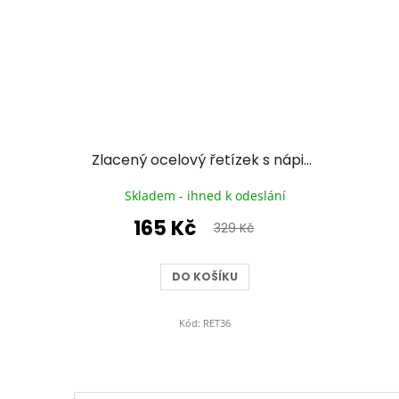
Zlacený ocelový řetízek s nápisem Forever
Skladem - ihned k odeslání
165 Kč
329 Kč
DO KOŠÍKU
Kód:
RET36