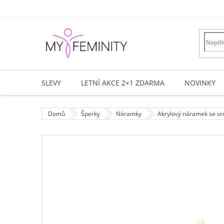
Přejít
na
obsah
SLEVY
LETNÍ AKCE 2+1 ZDARMA
NOVINKY
Domů
Šperky
Náramky
Akrylový náramek se srd