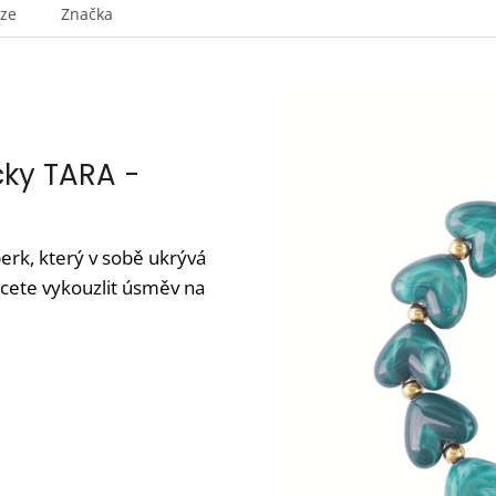
uze
Značka
čky TARA -
erk, který v sobě ukrývá
cete vykouzlit úsměv na