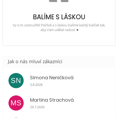
BALÍME S LÁSKOU
Vy si to zasloužíte! Pečlivě a s láskou balíme každý balíček tak,
aby Vám udělal radost. ♥
Simona Neničková
SN
Hodnocení obchodu je 5 z 5 hvězdiček.
3.8.2026
Martina Strachová
MS
Hodnocení obchodu je 5 z 5 hvězdiček.
29.7.2026