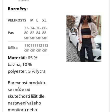
Rozměry:
VELIKOST
S
M
L
XL
72-
74-
76-
80-
Pas
80
82
84
88
cm
cm
cm
cm
110
111
112
113
Délka
cm
cm
cm
cm
Materiál:
65 %
bavlna, 10 %
polyester, 5 % lycra
Barevnost produktu
se může od
skutečnosti lišit dle
nastavení vašeho
monitoru nebo