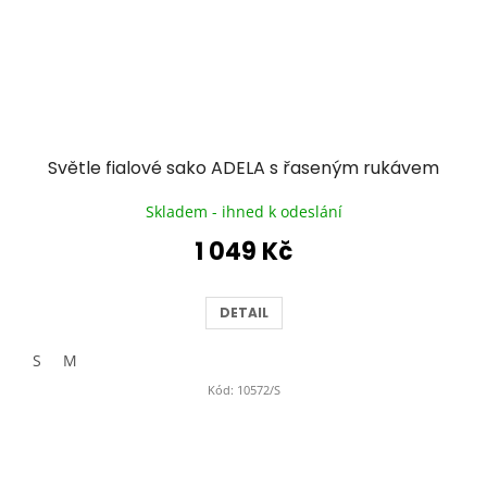
Světle fialové sako ADELA s řaseným rukávem
Skladem - ihned k odeslání
1 049 Kč
DETAIL
S
M
Kód:
10572/S