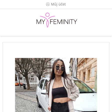
Přejít
Můj účet
na
obsah