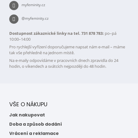
myfeminity.cz
@myfeminity.cz
Dostupnost zákaznické linky na tel. 731 878 783:
po–pá
10:00–14:00
Pro rychlejší vyřízení doporučujeme napsat nám e-mail – máme
tak vše přehledně na jednom místě.
Na e-maily odpovídáme v pracovních dnech zpravidla do 24
hodin, o víkendech a svátcích nejpozději do 48 hodin.
VŠE O NÁKUPU
Jak nakupovat
Doba a způsob dodání
Vrácení a reklamace