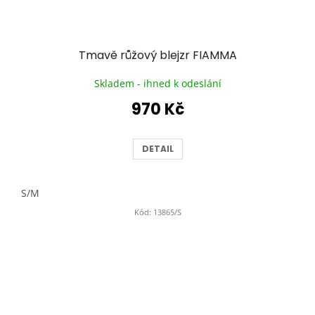
Tmavě růžový blejzr FIAMMA
Skladem - ihned k odeslání
970 Kč
DETAIL
S/M
Kód:
13865/S