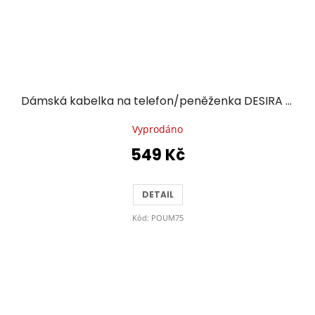
Dámská kabelka na telefon/peněženka DESIRA s popruhem přes rameno černá
Vyprodáno
549 Kč
DETAIL
Kód:
POUM75