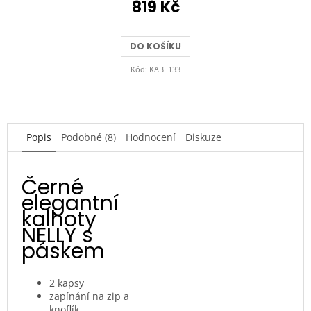
819 Kč
DO KOŠÍKU
Kód:
KABE133
Popis
Podobné (8)
Hodnocení
Diskuze
Černé
elegantní
kalhoty
NELLY s
páskem
2 kapsy
zapínání na zip a
knoflík