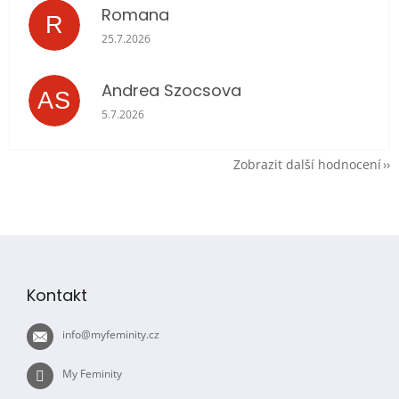
Romana
R
Hodnocení obchodu je 5 z 5 hvězdiček.
25.7.2026
Andrea Szocsova
AS
Hodnocení obchodu je 5 z 5 hvězdiček.
5.7.2026
Zobrazit další hodnocení
Z
á
p
Kontakt
a
t
info
@
myfeminity.cz
í
My Feminity