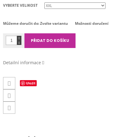
cena:
VYBERTE VELIKOST
Můžeme doručit do:
Zvolte variantu
Možnosti doručení
PŘIDAT DO KOŠÍKU
Detailní informace
Uložit