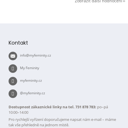
Zobrazit další hodnocení
Z
á
p
Kontakt
a
t
info
@
myfeminity.cz
í
My Feminity
myfeminity.cz
@myfeminity.cz
Dostupnost zákaznické linky na tel. 731 878 783:
po–pá
10:00–14:00
Pro rychlejší vyřízení doporučujeme napsat nám e-mail – máme
tak vše přehledně na jednom místě.