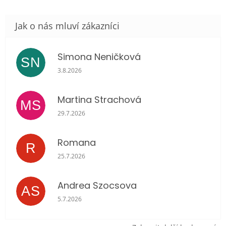
Simona Neničková
SN
Hodnocení obchodu je 5 z 5 hvězdiček.
3.8.2026
Martina Strachová
MS
Hodnocení obchodu je 5 z 5 hvězdiček.
29.7.2026
Romana
R
Hodnocení obchodu je 5 z 5 hvězdiček.
25.7.2026
Andrea Szocsova
AS
Hodnocení obchodu je 5 z 5 hvězdiček.
5.7.2026