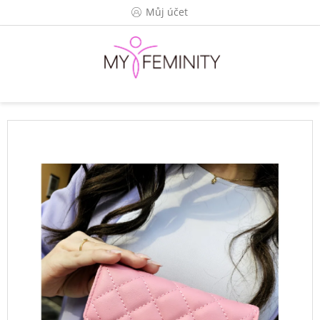
Přejít
Můj účet
na
obsah