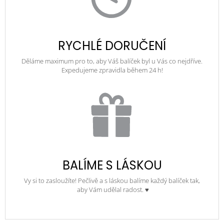
RYCHLÉ DORUČENÍ
Děláme maximum pro to, aby Váš balíček byl u Vás co nejdříve.
Expedujeme zpravidla během 24 h!
BALÍME S LÁSKOU
Vy si to zasloužíte! Pečlivě a s láskou balíme každý balíček tak,
aby Vám udělal radost. ♥