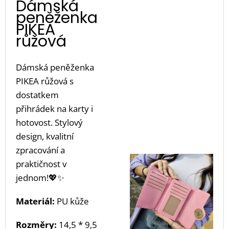
Dámská
peněženka
PIKEA
růžová
Dámská peněženka
PIKEA růžová s
dostatkem
přihrádek na karty i
hotovost. Stylový
design, kvalitní
zpracování a
praktičnost v
jednom!
💖✨
Materiál:
PU kůže
Rozměry:
14,5 * 9,5