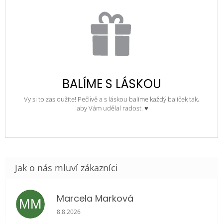
BALÍME S LÁSKOU
Vy si to zasloužíte! Pečlivě a s láskou balíme každý balíček tak,
aby Vám udělal radost. ♥
Marcela Marková
MM
Hodnocení obchodu je 5 z 5 hvězdiček.
8.8.2026