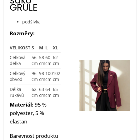
sako
GRULE
podšívka
Rozměry:
VELIKOST
S
M
L
XL
Celková
56
58
60
62
délka
cm
cm
cm
cm
Celkový
96
98
100
102
obvod
cm
cm
cm
cm
Délka
62
63
64
65
rukávů
cm
cm
cm
cm
Materiál:
95 %
polyester, 5 %
elastan
Barevnost produktu