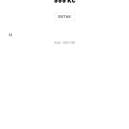
999 Kč
DETAIL
M
Kód:
10617/M