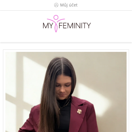
Přejít
Můj účet
na
obsah