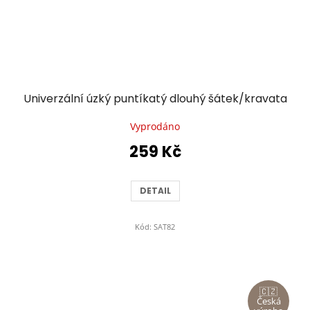
Univerzální úzký puntíkatý dlouhý šátek/kravata
Vyprodáno
259 Kč
DETAIL
Kód:
SAT82
🇨🇿
Česká