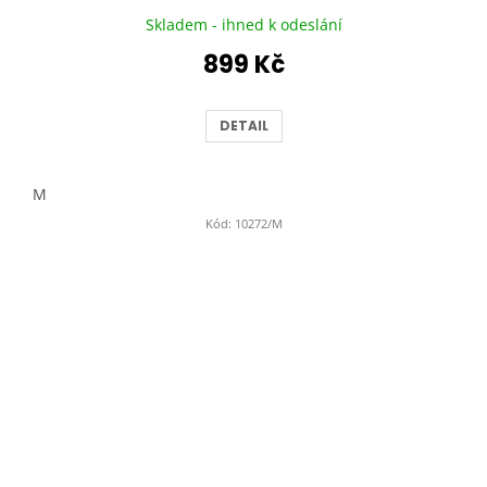
Skladem - ihned k odeslání
899 Kč
DETAIL
M
Kód:
10272/M