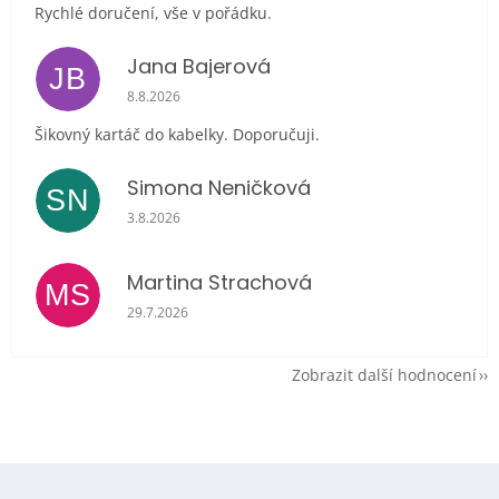
Rychlé doručení, vše v pořádku.
Jana Bajerová
JB
Hodnocení obchodu je 5 z 5 hvězdiček.
8.8.2026
Šikovný kartáč do kabelky. Doporučuji.
Simona Neničková
SN
Hodnocení obchodu je 5 z 5 hvězdiček.
3.8.2026
Martina Strachová
MS
Hodnocení obchodu je 5 z 5 hvězdiček.
29.7.2026
Zobrazit další hodnocení
Z