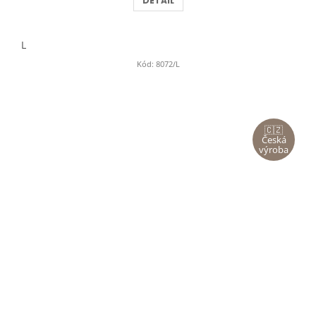
DETAIL
L
Kód:
8072/L
🇨🇿
Česká
výroba