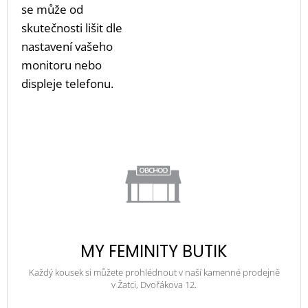
se může od
skutečnosti lišit dle
nastavení vašeho
monitoru nebo
displeje telefonu.
MY FEMINITY BUTIK
Každý kousek si můžete prohlédnout v naší kamenné prodejně
v Žatci, Dvořákova 12.