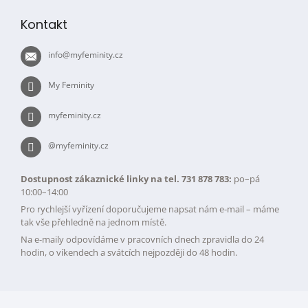
á
p
Kontakt
a
t
info
@
myfeminity.cz
í
My Feminity
myfeminity.cz
@myfeminity.cz
Dostupnost zákaznické linky na tel. 731 878 783:
po–pá
10:00–14:00
Pro rychlejší vyřízení doporučujeme napsat nám e-mail – máme
tak vše přehledně na jednom místě.
Na e-maily odpovídáme v pracovních dnech zpravidla do 24
hodin, o víkendech a svátcích nejpozději do 48 hodin.