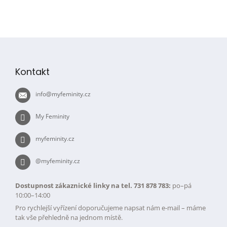
Z
á
p
Kontakt
a
t
info
@
myfeminity.cz
í
My Feminity
myfeminity.cz
@myfeminity.cz
Dostupnost zákaznické linky na tel. 731 878 783:
po–pá
10:00–14:00
Pro rychlejší vyřízení doporučujeme napsat nám e-mail – máme
tak vše přehledně na jednom místě.