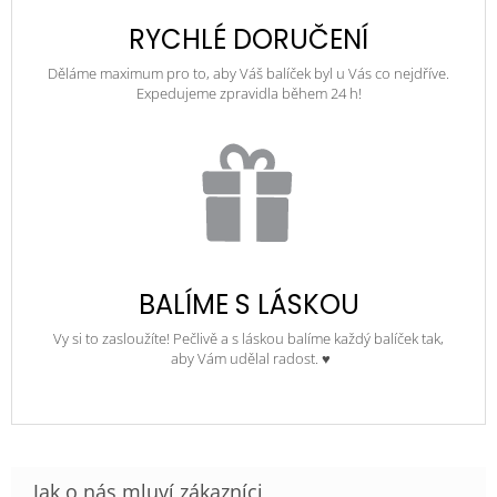
RYCHLÉ DORUČENÍ
Děláme maximum pro to, aby Váš balíček byl u Vás co nejdříve.
Expedujeme zpravidla během 24 h!
BALÍME S LÁSKOU
Vy si to zasloužíte! Pečlivě a s láskou balíme každý balíček tak,
aby Vám udělal radost. ♥