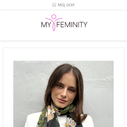
Přejít
Můj účet
na
obsah