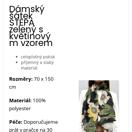
Dámský
šátek
STEPA
zelený s
květinový
m vzorem
celoplošný potisk
příjemný a slabý
materiál
Rozměry:
70 x 150
cm
Materiál:
100%
polyester
Péče:
Doporučujeme
prát v pračce na 30