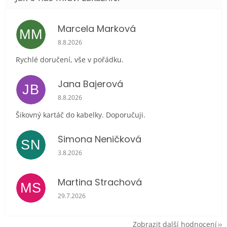
Marcela Marková
MM
Hodnocení obchodu je 5 z 5 hvězdiček.
8.8.2026
Rychlé doručení, vše v pořádku.
Jana Bajerová
JB
Hodnocení obchodu je 5 z 5 hvězdiček.
8.8.2026
Šikovný kartáč do kabelky. Doporučuji.
Simona Neničková
SN
Hodnocení obchodu je 5 z 5 hvězdiček.
3.8.2026
Martina Strachová
MS
Hodnocení obchodu je 5 z 5 hvězdiček.
29.7.2026
Zobrazit další hodnocení