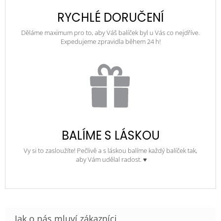
RYCHLÉ DORUČENÍ
Děláme maximum pro to, aby Váš balíček byl u Vás co nejdříve.
Expedujeme zpravidla během 24 h!
BALÍME S LÁSKOU
Vy si to zasloužíte! Pečlivě a s láskou balíme každý balíček tak,
aby Vám udělal radost. ♥