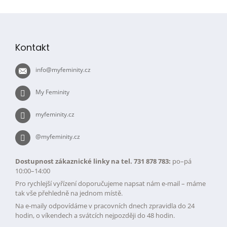
Z
á
p
Kontakt
a
t
info
@
myfeminity.cz
í
My Feminity
myfeminity.cz
@myfeminity.cz
Dostupnost zákaznické linky na tel. 731 878 783:
po–pá
10:00–14:00
Pro rychlejší vyřízení doporučujeme napsat nám e-mail – máme
tak vše přehledně na jednom místě.
Na e-maily odpovídáme v pracovních dnech zpravidla do 24
hodin, o víkendech a svátcích nejpozději do 48 hodin.