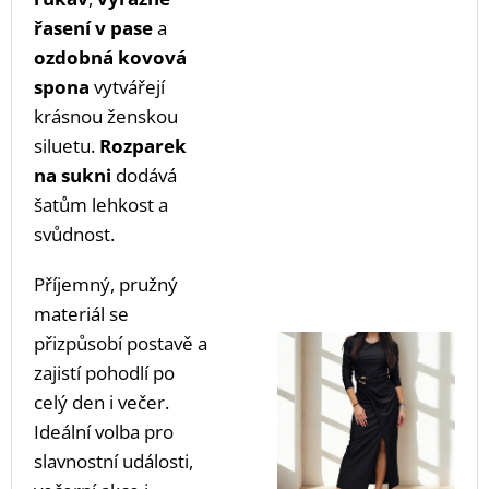
řasení v pase
a
ozdobná kovová
spona
vytvářejí
krásnou ženskou
siluetu.
Rozparek
na sukni
dodává
šatům lehkost a
svůdnost.
Příjemný, pružný
materiál se
přizpůsobí postavě a
zajistí pohodlí po
celý den i večer.
Ideální volba pro
slavnostní události,