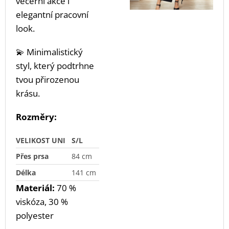
večerní akce i
elegantní pracovní
look.
💫 Minimalistický
styl, který podtrhne
tvou přirozenou
krásu.
Rozměry:
VELIKOST UNI
S/L
Přes prsa
84 cm
Délka
141 cm
Materiál:
70 %
viskóza, 30 %
polyester