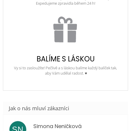
Expedujeme zpravidla během 24 h!
BALÍME S LÁSKOU
Vy si to zasloužíte! Pečlivě a s láskou balíme každý balíček tak,
aby Vám udělal radost. ♥
Simona Neničková
SN