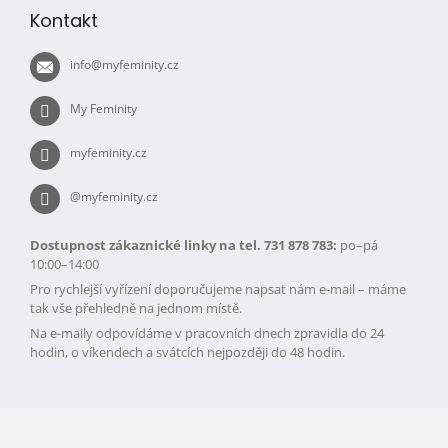
p
Kontakt
a
t
info
@
myfeminity.cz
í
My Feminity
myfeminity.cz
@myfeminity.cz
Dostupnost zákaznické linky na tel. 731 878 783:
po–pá
10:00–14:00
Pro rychlejší vyřízení doporučujeme napsat nám e-mail – máme
tak vše přehledně na jednom místě.
Na e-maily odpovídáme v pracovních dnech zpravidla do 24
hodin, o víkendech a svátcích nejpozději do 48 hodin.