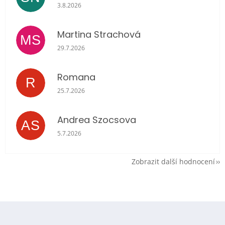
Hodnocení obchodu je 5 z 5 hvězdiček.
3.8.2026
Martina Strachová
MS
Hodnocení obchodu je 5 z 5 hvězdiček.
29.7.2026
Romana
R
Hodnocení obchodu je 5 z 5 hvězdiček.
25.7.2026
Andrea Szocsova
AS
Hodnocení obchodu je 5 z 5 hvězdiček.
5.7.2026
Zobrazit další hodnocení
Z
á