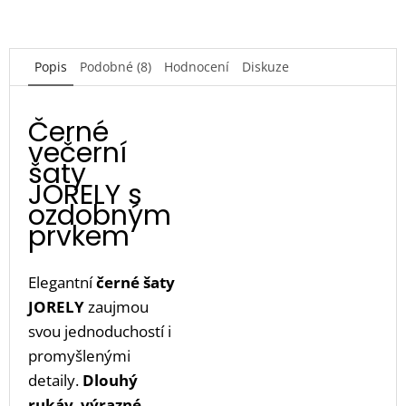
Popis
Podobné (8)
Hodnocení
Diskuze
Černé
večerní
šaty
JORELY s
ozdobným
prvkem
Elegantní
černé šaty
JORELY
zaujmou
svou jednoduchostí i
promyšlenými
detaily.
Dlouhý
rukáv
,
výrazné