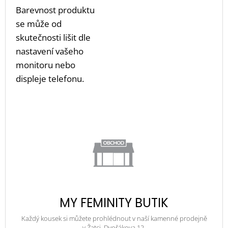
Barevnost produktu
se může od
skutečnosti lišit dle
nastavení vašeho
monitoru nebo
displeje telefonu.
MY FEMINITY BUTIK
Každý kousek si můžete prohlédnout v naší kamenné prodejně
v Žatci, Dvořákova 12.