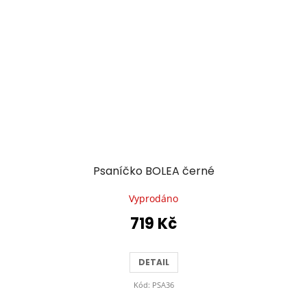
Psaníčko BOLEA černé
Vyprodáno
719 Kč
DETAIL
Kód:
PSA36