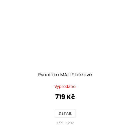
Psaníčko MALLE béžové
Vyprodáno
719 Kč
DETAIL
Kód:
PSA32