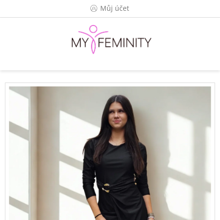
Přejít
Můj účet
na
obsah