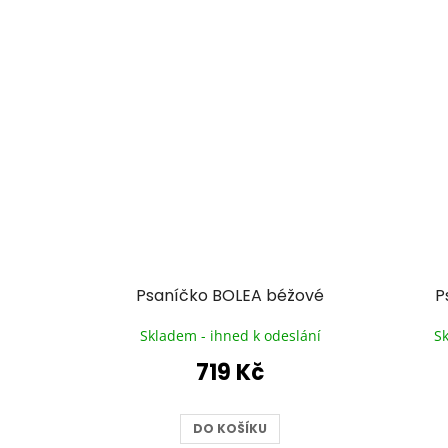
Psaníčko BOLEA béžové
P
Skladem - ihned k odeslání
S
719 Kč
DO KOŠÍKU