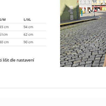
S/M
L/XL
93 cm
94 cm
61cm
62 cm
80 cm
90 cm
lišit dle nastavení