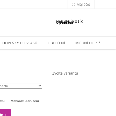
Můj účet
NÁKUPNÍ KOŠÍK
0 položek
DOPLŇKY DO VLASŮ
OBLEČENÍ
MÓDNÍ DOPLŇKY
Zvolte variantu
ntu
Možnosti doručení
ÍKU