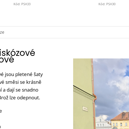
Kód:
PSA33
Kód:
PSA30
uze
viskózové
žové
é jsou pletené šaty
vé směsi se krásně
í a dají se snadno
Brož lze odepnout.
e
m