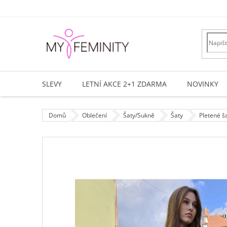
Přejít
na
obsah
SLEVY
LETNÍ AKCE 2+1 ZDARMA
NOVINKY
Domů
Oblečení
Šaty/Sukně
Šaty
Pletené š