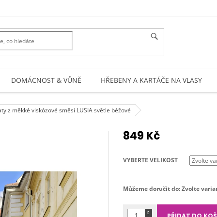
DOMÁCNOST & VŮNĚ
HŘEBENY A KARTÁČE NA VLASY
aty z měkké viskózové směsi LUSIA světle béžové
849 Kč
Měrná
cena:
VYBERTE VELIKOST
Můžeme doručit do:
Zvolte varia
PŘIDAT DO KOŠ