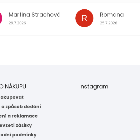
Martina Strachová
Romana
R
Hodnocení obchodu je 5 z 5 hvězdiček.
Hodnocení obchodu 
29.7.2026
25.7.2026
 O NÁKUPU
Instagram
nakupovat
 a způsob dodání
ení a reklamace
vzetí zásilky
odní podmínky