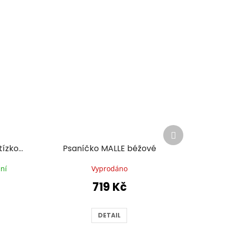
Další
produkt
Zlaté psaníčko EMMA s řetízkovým popruhem
Psaníčko MALLE béžové
ní
Vyprodáno
719 Kč
DETAIL