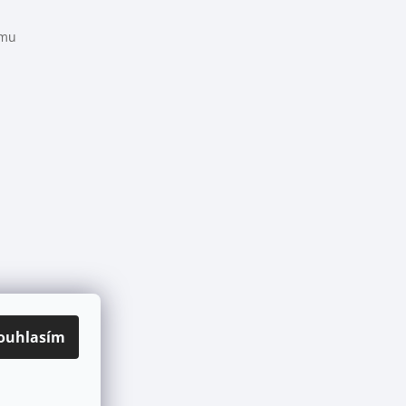
amu
ouhlasím