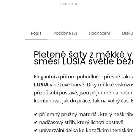
Kód:
PSA34
Popis
Podobné (8)
Hodnocení
Disk
Pletené šaty z měkké 
směsi LUSIA světle bé
Elegantní a přitom pohodlné – přesně takov
LUSIA
v béžové barvě. Díky měkké viskózo
přizpůsobí postavě, jsou příjemné na nošen
kombinovat jak do práce, tak na volný čas. 
✔ příjemný pružný materiál, který neškráb
✔ nadčasový střih, který lichotí postavě
✔ univerzální délka ke kozačkám i teniská