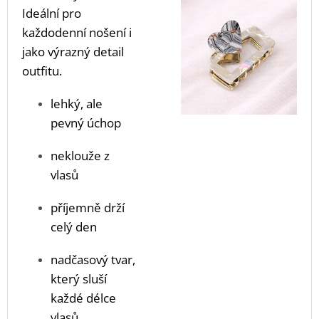
Ideální pro
každodenní nošení i
jako výrazný detail
outfitu.
lehký, ale
pevný úchop
neklouže z
vlasů
příjemně drží
celý den
nadčasový tvar,
který sluší
každé délce
vlasů