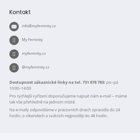
á
p
Kontakt
a
t
info
@
myfeminity.cz
í
My Feminity
myfeminity.cz
@myfeminity.cz
Dostupnost zákaznické linky na tel. 731 878 783:
po–pá
10:00–14:00
Pro rychlejší vyřízení doporučujeme napsat nám e-mail – máme
tak vše přehledně na jednom místě.
Na e-maily odpovídáme v pracovních dnech zpravidla do 24
hodin, o víkendech a svátcích nejpozději do 48 hodin.