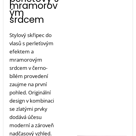
mramorov
ým
srdcem
Stylový skřipec do
vlasů s perleťovým
efektem a
mramorovým
srdcem v černo-
bílém provedení
zaujme na první
pohled. Originální
design v kombinaci
se zlatými prvky
dodává účesu
moderní a zároveň
nadčasový vzhled.