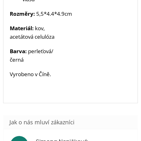
Rozměry:
5,5
*4.4*4.9cm
Materiál:
kov,
acetátová celulóza
Barva:
perleťová/
černá
Vyrobeno v Číně.