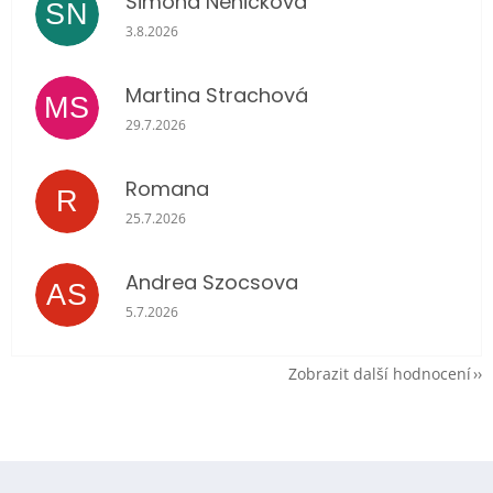
Simona Neničková
SN
Hodnocení obchodu je 5 z 5 hvězdiček.
3.8.2026
Martina Strachová
MS
Hodnocení obchodu je 5 z 5 hvězdiček.
29.7.2026
Romana
R
Hodnocení obchodu je 5 z 5 hvězdiček.
25.7.2026
Andrea Szocsova
AS
Hodnocení obchodu je 5 z 5 hvězdiček.
5.7.2026
Zobrazit další hodnocení
Z