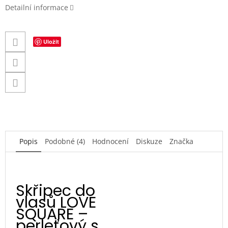
Detailní informace
Uložit
Popis
Podobné (4)
Hodnocení
Diskuze
Značka
Skřipec do
vlasů LOVE
SQUARE –
perleťový s