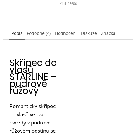
Kód:
15606
Popis
Podobné (4)
Hodnocení
Diskuze
Značka
Skřipec do
vlasů
STARLINE –
pudrově
růžový
Romantický skřipec
do vlasů ve tvaru
hvězdy v pudrově
růžovém odstínu se