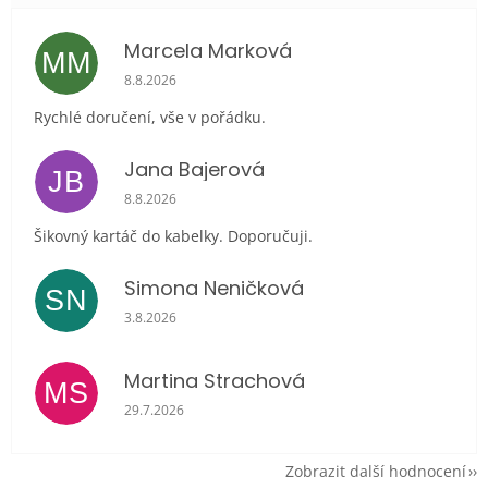
Marcela Marková
MM
Hodnocení obchodu je 5 z 5 hvězdiček.
8.8.2026
Rychlé doručení, vše v pořádku.
Jana Bajerová
JB
Hodnocení obchodu je 5 z 5 hvězdiček.
8.8.2026
Šikovný kartáč do kabelky. Doporučuji.
Simona Neničková
SN
Hodnocení obchodu je 5 z 5 hvězdiček.
3.8.2026
Martina Strachová
MS
Hodnocení obchodu je 5 z 5 hvězdiček.
29.7.2026
Zobrazit další hodnocení