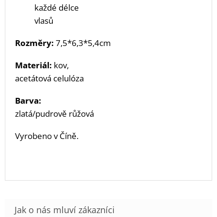
každé délce
vlasů
Rozměry:
7,5
*6,3*5,4cm
Materiál:
kov,
acetátová celulóza
Barva:
zlatá/pudrově růžová
Vyrobeno v Číně.