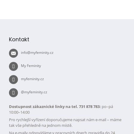
Z
á
p
Kontakt
a
t
info
@
myfeminity.cz
í
My Feminity
myfeminity.cz
@myfeminity.cz
Dostupnost zákaznické linky na tel. 731 878 783:
po–pá
10:00–14:00
Pro rychlejší vyřízení doporučujeme napsat nám e-mail – máme
tak vše přehledně na jednom místě.
Na e-maily odpovídáme v pracovních dnech zpravidla do 24