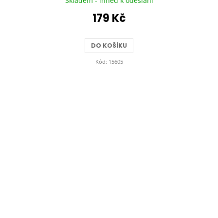
Skladem - ihned k odeslání
179 Kč
DO KOŠÍKU
Kód:
15605