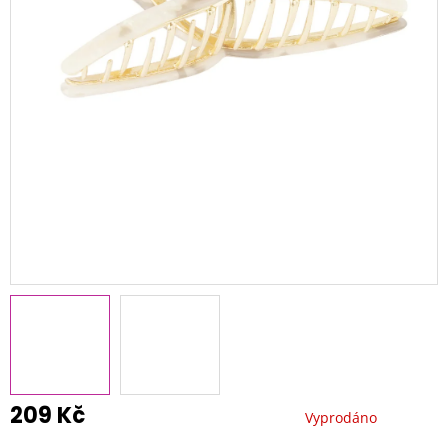
209 Kč
Vyprodáno
Měrná