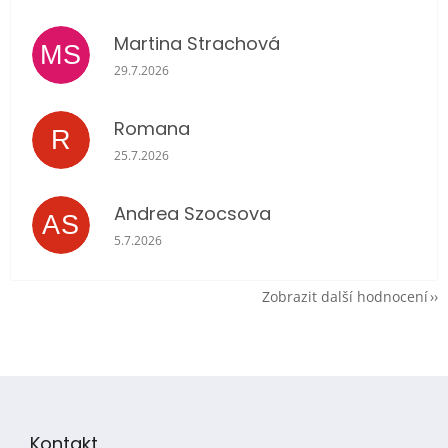
Martina Strachová
MS
Hodnocení obchodu je 5 z 5 hvězdiček.
29.7.2026
Romana
R
Hodnocení obchodu je 5 z 5 hvězdiček.
25.7.2026
Andrea Szocsova
AS
Hodnocení obchodu je 5 z 5 hvězdiček.
5.7.2026
Zobrazit další hodnocení
Z
á
p
Kontakt