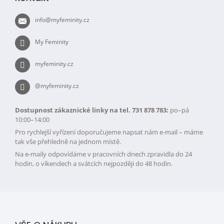
a
t
info
@
myfeminity.cz
í
My Feminity
myfeminity.cz
@myfeminity.cz
Dostupnost zákaznické linky na tel. 731 878 783:
po–pá
10:00–14:00
Pro rychlejší vyřízení doporučujeme napsat nám e-mail – máme
tak vše přehledně na jednom místě.
Na e-maily odpovídáme v pracovních dnech zpravidla do 24
hodin, o víkendech a svátcích nejpozději do 48 hodin.