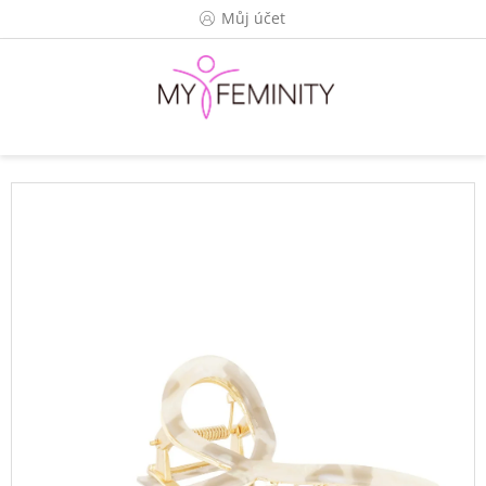
Přejít
Můj účet
na
obsah