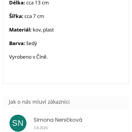
Délka:
cca 13 cm
Šířka:
cca 7 cm
Materiál:
kov, plast
Barva:
šedý
Vyrobeno v Číně.
Simona Neničková
SN
Hodnocení obchodu je 5 z 5 hvězdiček.
3.8.2026