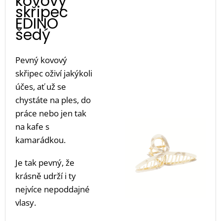
kovový
skřipec
EDINO
šedý
Pevný kovový
skřipec oživí jakýkoli
účes, ať už se
chystáte na ples, do
práce nebo jen tak
na kafe s
kamarádkou.
Je tak pevný, že
krásně udrží i ty
nejvíce nepoddajné
vlasy.