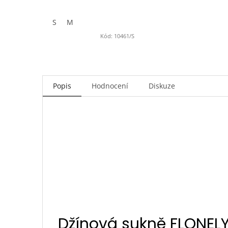
S
M
Kód:
10461/S
Popis
Hodnocení
Diskuze
Džínová sukně FLONELY