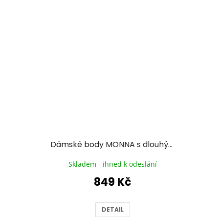
Dámské body MONNA s dlouhým rukávem a květinovou broží
Skladem - ihned k odeslání
849 Kč
DETAIL