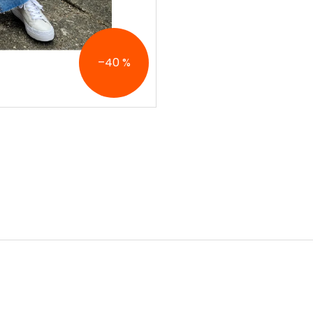
–40 %