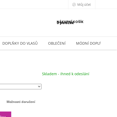
Můj účet
NÁKUPNÍ KOŠÍK
0 položek
DOPLŇKY DO VLASŮ
OBLEČENÍ
MÓDNÍ DOPLŇKY
Skladem - ihned k odeslání
Možnosti doručení