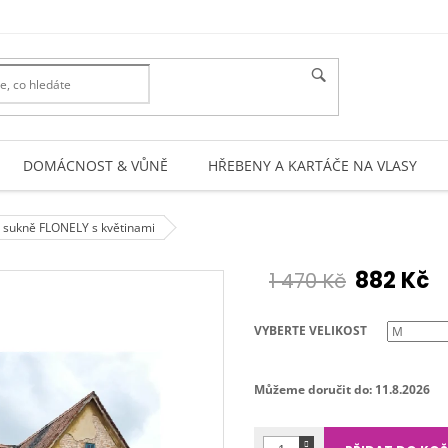
DOMÁCNOST & VŮNĚ
HŘEBENY A KARTÁČE NA VLASY
 sukně FLONELY s květinami
882 Kč
1 470 Kč
Měrná
cena:
VYBERTE VELIKOST
Můžeme doručit do:
11.8.2026