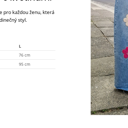
e pro každou ženu, která
dinečný styl.
L
76 cm
95 cm