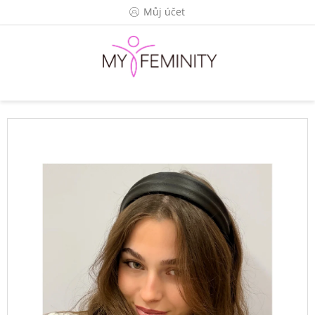
Přejít
Můj účet
na
obsah