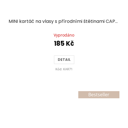
MINI kartáč na vlasy s přírodními štětinami CAPPUCCINO
Průměrné
hodnocení
Vyprodáno
produktu
185 Kč
je
5,0
z
DETAIL
5
hvězdiček.
Kód:
KAR71
Bestseller