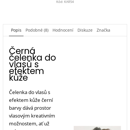
Kód:
KAR54
Popis
Podobné (8)
Hodnocení
Diskuze
Značka
Černá
čelenka do
vlasů s
efektem
kůže
Čelenka do vlasů s
efektem kůže černí
barvy dává prostor
vlasovým kreativním
možnostem, ať už