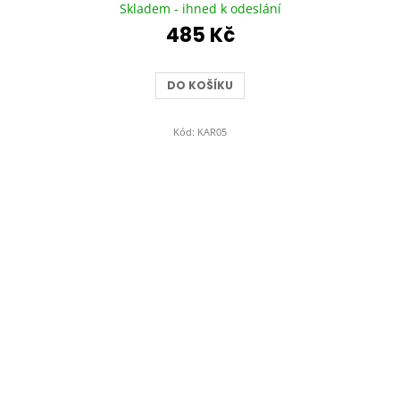
hodnocení
Skladem - ihned k odeslání
produktu
485 Kč
je
4,9
z
DO KOŠÍKU
5
hvězdiček.
Kód:
KAR05