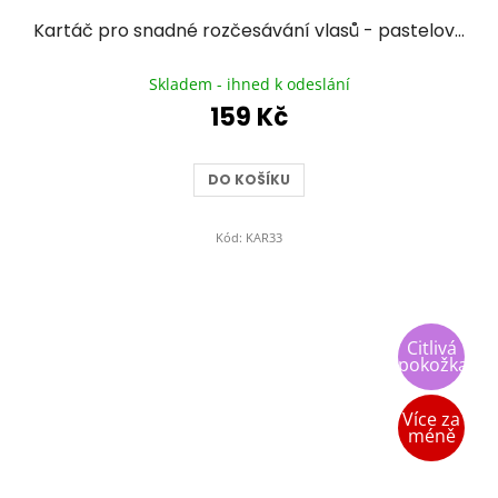
Kartáč pro snadné rozčesávání vlasů - pastelově růžový
Průměrné
hodnocení
Skladem - ihned k odeslání
produktu
159 Kč
je
5,0
z
DO KOŠÍKU
5
hvězdiček.
Kód:
KAR33
Citlivá
pokožka
Více za
méně