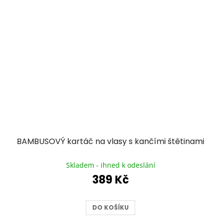
BAMBUSOVÝ kartáč na vlasy s kančími štětinami
Průměrné
hodnocení
Skladem - ihned k odeslání
produktu
389 Kč
je
5,0
z
DO KOŠÍKU
5
hvězdiček.