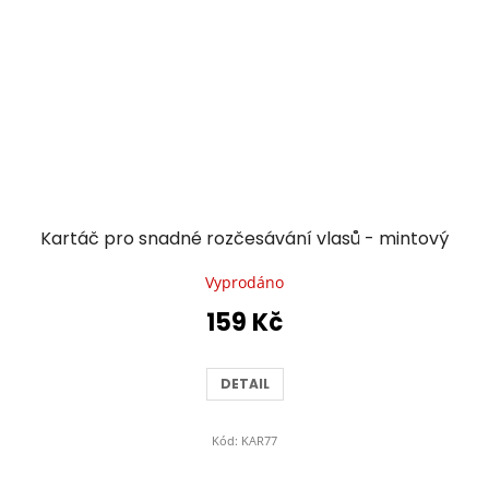
Kartáč pro snadné rozčesávání vlasů - mintový
Vyprodáno
159 Kč
DETAIL
Kód:
KAR77