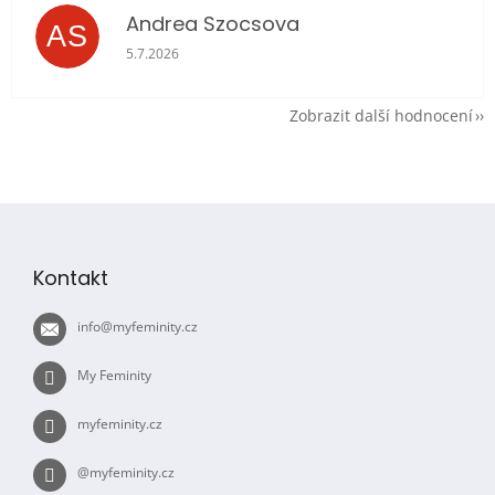
Andrea Szocsova
AS
Hodnocení obchodu je 5 z 5 hvězdiček.
5.7.2026
Zobrazit další hodnocení
Z
á
p
Kontakt
a
t
info
@
myfeminity.cz
í
My Feminity
myfeminity.cz
@myfeminity.cz