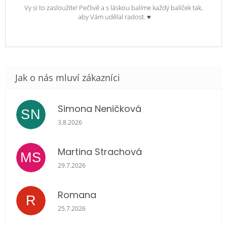
Vy si to zasloužíte! Pečlivě a s láskou balíme každý balíček tak,
aby Vám udělal radost. ♥
Simona Neničková
SN
Hodnocení obchodu je 5 z 5 hvězdiček.
3.8.2026
Martina Strachová
MS
Hodnocení obchodu je 5 z 5 hvězdiček.
29.7.2026
Romana
R
Hodnocení obchodu je 5 z 5 hvězdiček.
25.7.2026