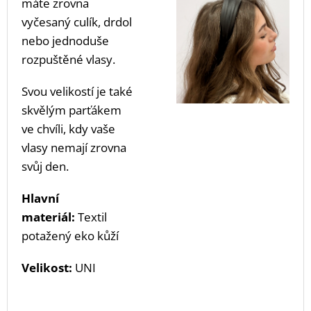
máte zrovna
vyčesaný culík, drdol
nebo jednoduše
rozpuštěné vlasy.
Svou velikostí je také
skvělým parťákem
ve chvíli, kdy vaše
vlasy nemají zrovna
svůj den.
Hlavní
materiál:
Textil
potažený eko kůží
Velikost:
UNI