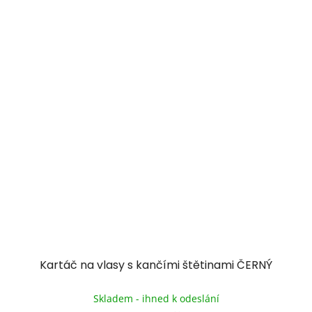
Kartáč na vlasy s kančími štětinami ČERNÝ
Průměrné
hodnocení
Skladem - ihned k odeslání
produktu