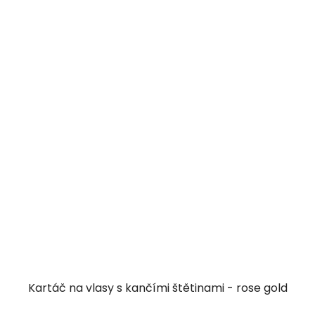
Kartáč na vlasy s kančími štětinami - rose gold
Průměrné