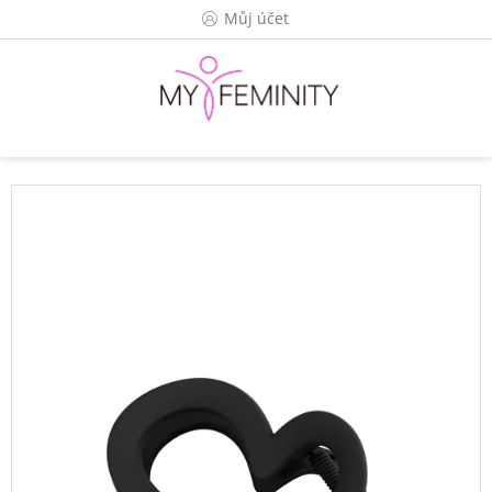
Přejít
Můj účet
na
obsah