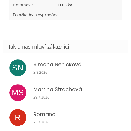
Hmotnost
:
0.05 kg
Položka byla vyprodána…
Simona Neničková
SN
Hodnocení obchodu je 5 z 5 hvězdiček.
3.8.2026
Martina Strachová
MS
Hodnocení obchodu je 5 z 5 hvězdiček.
29.7.2026
Romana
R
Hodnocení obchodu je 5 z 5 hvězdiček.
25.7.2026