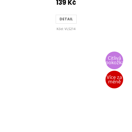
139 Kč
DETAIL
Kód:
VLS214
Citlivá
pokožka
Více za
méně