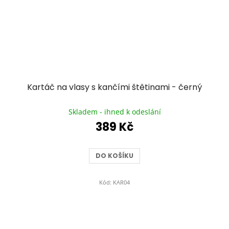
Kartáč na vlasy s kančími štětinami - černý
Průměrné
hodnocení
Skladem - ihned k odeslání
produktu
389 Kč
je
5,0
z
DO KOŠÍKU
5
hvězdiček.
Kód:
KAR04