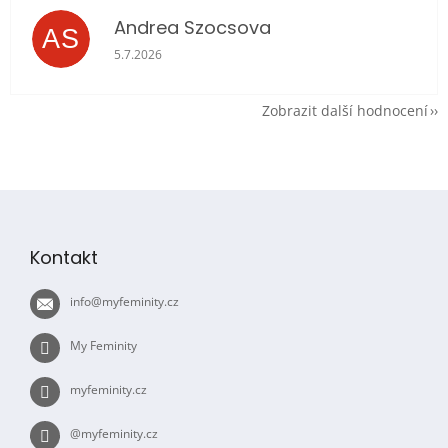
Andrea Szocsova
AS
Hodnocení obchodu je 5 z 5 hvězdiček.
5.7.2026
Zobrazit další hodnocení
Z
á
p
Kontakt
a
t
info
@
myfeminity.cz
í
My Feminity
myfeminity.cz
@myfeminity.cz