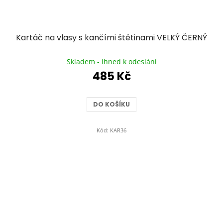
Kartáč na vlasy s kančími štětinami VELKÝ ČERNÝ
Průměrné
hodnocení
Skladem - ihned k odeslání
produktu
485 Kč
je
5,0
z
DO KOŠÍKU
5
hvězdiček.
Kód:
KAR36