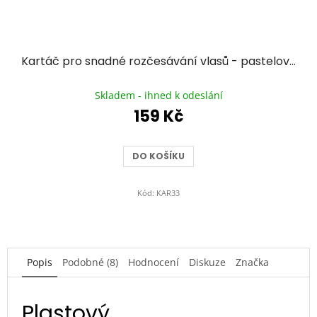
Kartáč pro snadné rozčesávání vlasů - pastelově růžový
Průměrné
hodnocení
Skladem - ihned k odeslání
produktu
159 Kč
je
5,0
z
DO KOŠÍKU
5
hvězdiček.
Kód:
KAR33
Popis
Podobné (8)
Hodnocení
Diskuze
Značka
Plastový