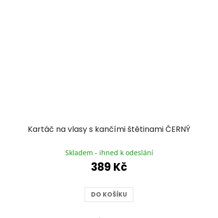
Kartáč na vlasy s kančími štětinami ČERNÝ
Průměrné
hodnocení
Skladem - ihned k odeslání
produktu
389 Kč
je
5,0
z
DO KOŠÍKU
5
hvězdiček.