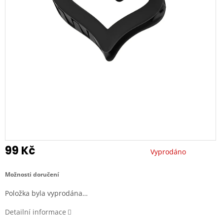
99 Kč
Vyprodáno
Měrná
cena:
Možnosti doručení
Položka byla vyprodána…
Detailní informace