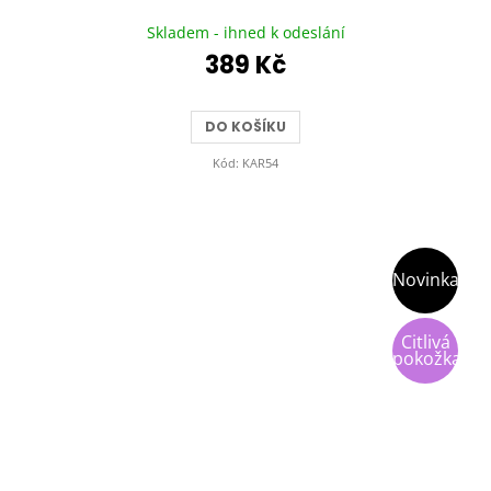
Průměrné
hodnocení
Skladem - ihned k odeslání
produktu
389 Kč
je
5,0
z
DO KOŠÍKU
5
hvězdiček.
Kód:
KAR54
Novinka
Citlivá
pokožka