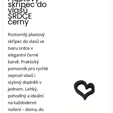
skřipec do
vlasů
SRDCE
černý
Roztomilý plastový
skřipec do vlasů ve
tvaru srdce v
elegantní černé
barvě. Praktický
pomocník pro rychlé
sepnutí vlasů i
stylový doplněk v
jednom. Lehký,
pohodlný a ideální
na každodenní
nošení – doma, do