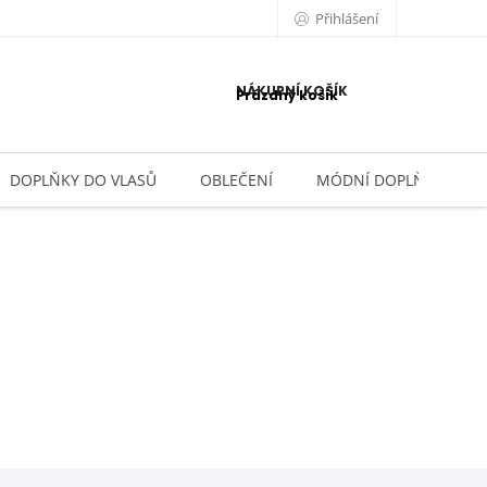
Přihlášení
NÁKUPNÍ KOŠÍK
Prázdný košík
DOPLŇKY DO VLASŮ
OBLEČENÍ
MÓDNÍ DOPLŇKY