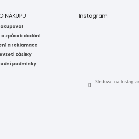
 O NÁKUPU
Instagram
nakupovat
 a způsob dodání
ení a reklamace
vzetí zásilky
odní podmínky
Sledovat na Instagr