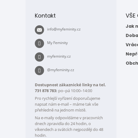
á
p
Kontakt
VŠE
a
t
Jak 
info
@
myfeminity.cz
í
Doba
My Feminity
Vrác
Nepře
myfeminity.cz
Obch
@myfeminity.cz
Dostupnost zákaznické linky na tel.
731 878 783:
po–pá 10:00–14:00
Pro rychlejší vyřízení doporučujeme
napsat nám e-mail – máme tak vše
přehledně na jednom místě.
Na e-maily odpovídáme v pracovních
dnech zpravidla do 24 hodin, o
víkendech a svátcích nejpozději do 48
hodin.