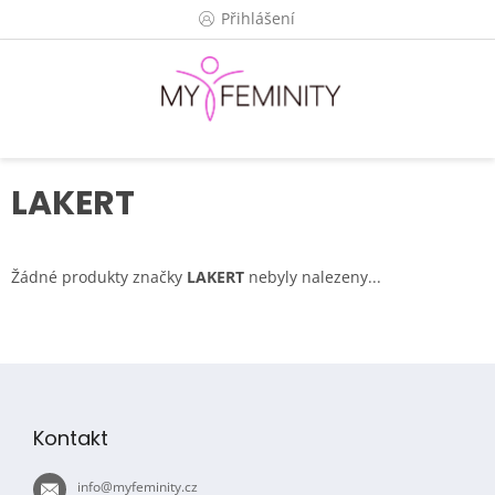
Přejít
Přihlášení
na
obsah
LAKERT
Žádné produkty značky
LAKERT
nebyly nalezeny...
Z
á
p
Kontakt
a
t
info
@
myfeminity.cz