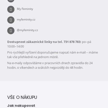
í
My Feminity
myfeminity.cz
@myfeminity.cz
Dostupnost zákaznické linky na tel. 731 878 783:
po–pá
10:00–14:00
Pro rychlejší vyřízení doporučujeme napsat nám e-mail – máme
tak vše přehledně na jednom místě.
Na e-maily odpovídáme v pracovních dnech zpravidla do 24
hodin, o víkendech a svátcích nejpozději do 48 hodin.
VŠE O NÁKUPU
Jak nakupovat