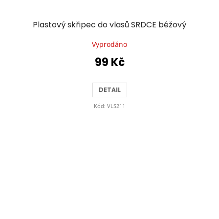
Plastový skřipec do vlasů SRDCE béžový
Vyprodáno
99 Kč
DETAIL
Kód:
VLS211