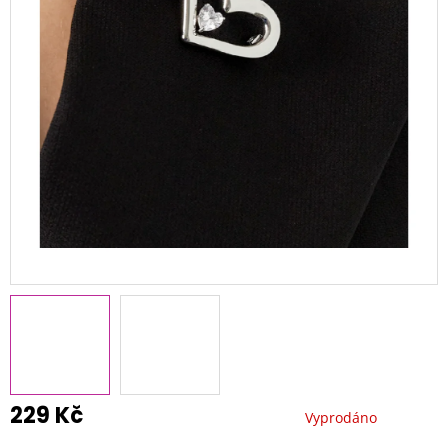
229 Kč
Vyprodáno
Měrná