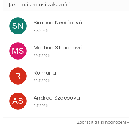
Simona Neničková
SN
Hodnocení obchodu je 5 z 5 hvězdiček.
3.8.2026
Martina Strachová
MS
Hodnocení obchodu je 5 z 5 hvězdiček.
29.7.2026
Romana
R
Hodnocení obchodu je 5 z 5 hvězdiček.
25.7.2026
Andrea Szocsova
AS
Hodnocení obchodu je 5 z 5 hvězdiček.
5.7.2026
Zobrazit další hodnocení