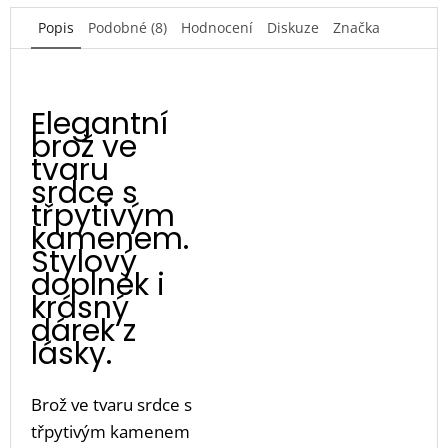
Popis
Podobné (8)
Hodnocení
Diskuze
Značka
Elegantní
brož ve
tvaru
srdce s
třpytivým
kamenem.
Stylový
doplněk i
krásný
dárek z
lásky.
Brož ve tvaru srdce s
třpytivým kamenem