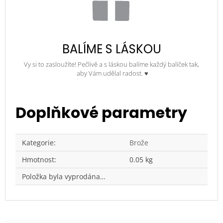
BALÍME S LÁSKOU
Vy si to zasloužíte! Pečlivě a s láskou balíme každý balíček tak,
aby Vám udělal radost. ♥
Doplňkové parametry
Kategorie
:
Brože
Hmotnost
:
0.05 kg
Položka byla vyprodána…