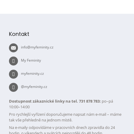
Z
á
p
Kontakt
a
t
info
@
myfeminity.cz
í
My Feminity
myfeminity.cz
@myfeminity.cz
Dostupnost zákaznické linky na tel. 731 878 783:
po–pá
10:00–14:00
Pro rychlejší vyřízení doporučujeme napsat nám e-mail – máme
tak vše přehledně na jednom místě.
Na e-maily odpovídáme v pracovních dnech zpravidla do 24
hodin, o víkendech a svátcích nejpozději do 48 hodin.