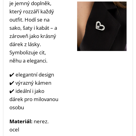
je jemný doplněk,
který rozzáří každý
outfit. Hodí se na
sako, šaty i kabát – a
zároveň jako krásný
dárek z lásky.
Symbolizuje cit,
něhu a eleganci.
✔️ elegantní design
✔️ výrazný kámen
✔️ ideální i jako
dárek pro milovanou
osobu
Materiál:
nerez.
ocel