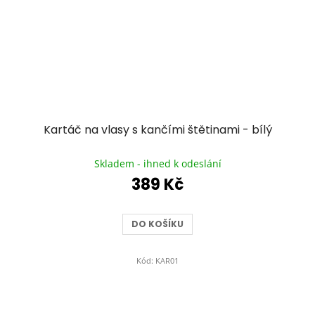
Kartáč na vlasy s kančími štětinami - bílý
Průměrné
hodnocení
Skladem - ihned k odeslání
produktu
389 Kč
je
5,0
z
DO KOŠÍKU
5
hvězdiček.
Kód:
KAR01