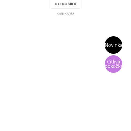
DO KOŠÍKU
Kód:
KAR85
Novinka
Citlivá
pokožka