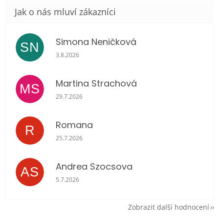
Simona Neničková
SN
Hodnocení obchodu je 5 z 5 hvězdiček.
3.8.2026
Martina Strachová
MS
Hodnocení obchodu je 5 z 5 hvězdiček.
29.7.2026
Romana
R
Hodnocení obchodu je 5 z 5 hvězdiček.
25.7.2026
Andrea Szocsova
AS
Hodnocení obchodu je 5 z 5 hvězdiček.
5.7.2026
Zobrazit další hodnocení