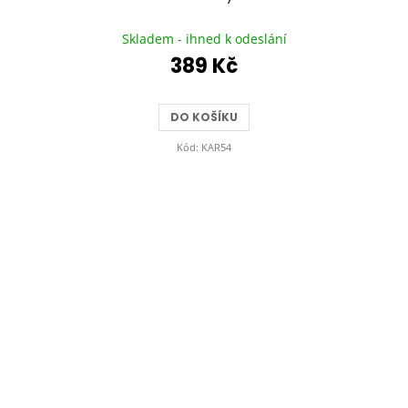
Průměrné
hodnocení
Skladem - ihned k odeslání
produktu
389 Kč
je
5,0
z
DO KOŠÍKU
5
hvězdiček.
Kód:
KAR54