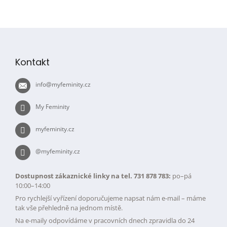
Z
á
p
Kontakt
a
t
info
@
myfeminity.cz
í
My Feminity
myfeminity.cz
@myfeminity.cz
Dostupnost zákaznické linky na tel. 731 878 783:
po–pá
10:00–14:00
Pro rychlejší vyřízení doporučujeme napsat nám e-mail – máme
tak vše přehledně na jednom místě.
Na e-maily odpovídáme v pracovních dnech zpravidla do 24