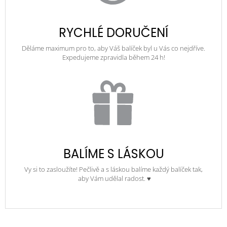
RYCHLÉ DORUČENÍ
Děláme maximum pro to, aby Váš balíček byl u Vás co nejdříve.
Expedujeme zpravidla během 24 h!
BALÍME S LÁSKOU
Vy si to zasloužíte! Pečlivě a s láskou balíme každý balíček tak,
aby Vám udělal radost. ♥