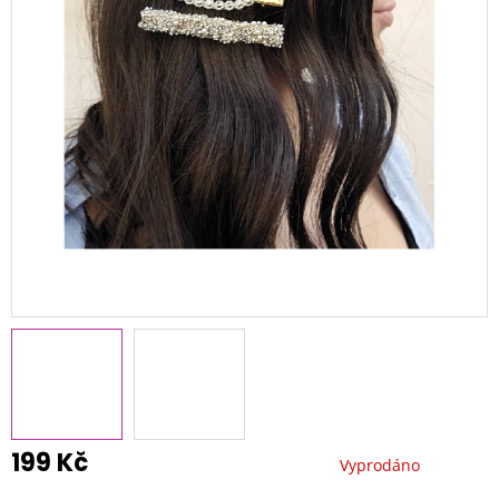
199 Kč
Vyprodáno
Měrná