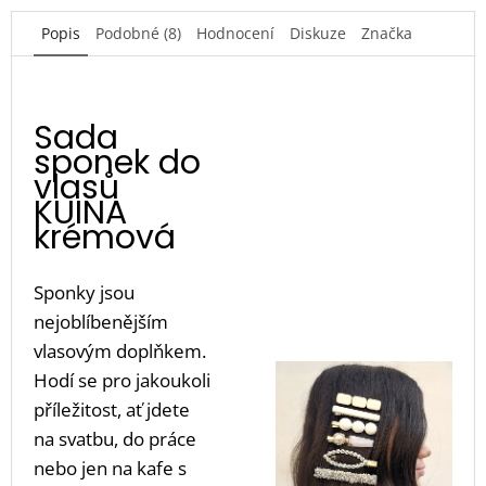
Popis
Podobné (8)
Hodnocení
Diskuze
Značka
Sada
sponek do
vlasů
KUINA
krémová
Sponky jsou
nejoblíbenějším
vlasovým doplňkem.
Hodí se pro jakoukoli
příležitost, ať jdete
na svatbu, do práce
nebo jen na kafe s