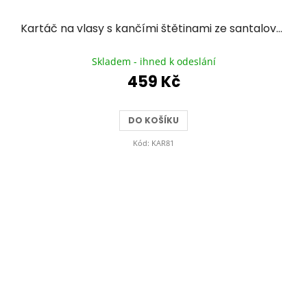
Kartáč na vlasy s kančími štětinami ze santalového dřeva PAN HŘEBEN - bez kuliček
Průměrné
hodnocení
Skladem - ihned k odeslání
produktu
459 Kč
je
5,0
z
DO KOŠÍKU
5
hvězdiček.
Kód:
KAR81