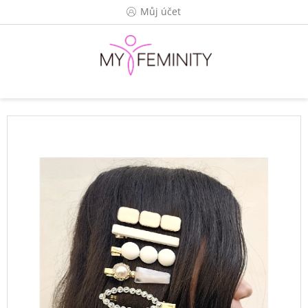
Přejít
Můj účet
na
obsah