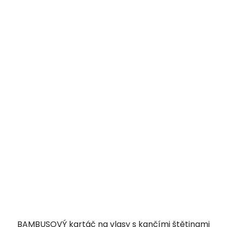
BAMBUSOVÝ kartáč na vlasy s kančími štětinami