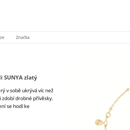
uze
Značka
li SUNYA zlatý
rý v sobě ukrývá víc než
li zdobí drobné přívěsky.
ní se hodí ke