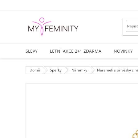
Přejít
na
obsah
SLEVY
LETNÍ AKCE 2+1 ZDARMA
NOVINKY
Domů
Šperky
Náramky
Náramek s přívěsky z n