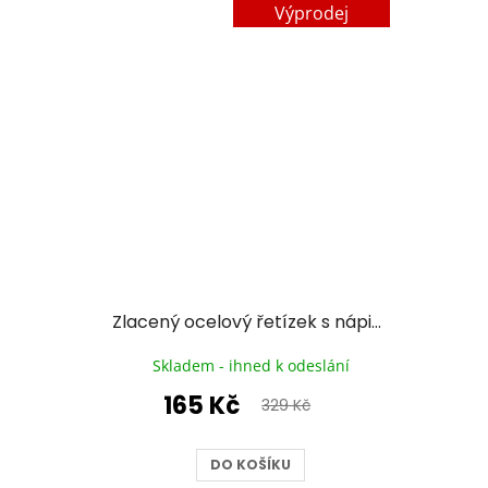
Výprodej
Zlacený ocelový řetízek s nápisem Forever
Skladem - ihned k odeslání
165 Kč
329 Kč
DO KOŠÍKU