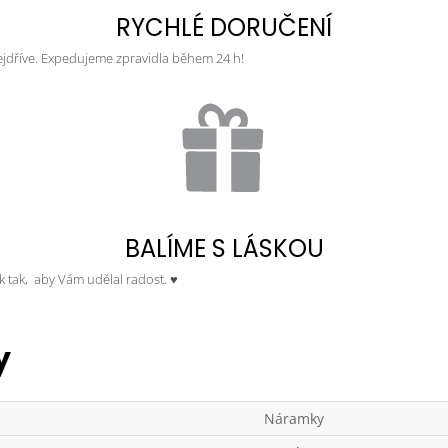
RYCHLÉ DORUČENÍ
ejdříve. Expedujeme zpravidla během 24 h!
BALÍME S LÁSKOU
ek tak, aby Vám udělal radost. ♥
y
Náramky