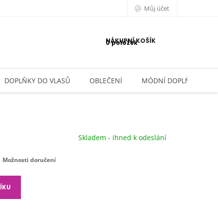
Můj účet
NÁKUPNÍ KOŠÍK
0 položek
DOPLŇKY DO VLASŮ
OBLEČENÍ
MÓDNÍ DOPLŇKY
Skladem - ihned k odeslání
Možnosti doručení
ÍKU