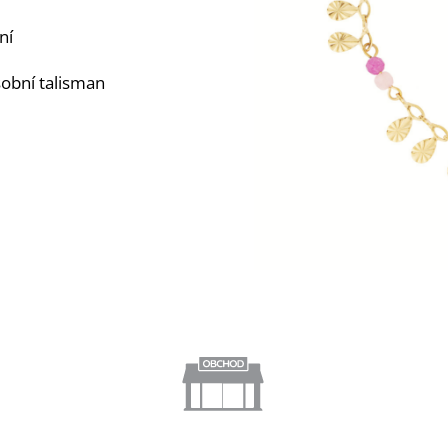
ní
sobní talisman