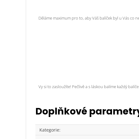
Děláme maximum pro to, aby Váš balíček byl u Vás co n
Vy si to zasloužíte! Pečlivě a s láskou balíme každý balíč
Doplňkové parametr
Kategorie
: