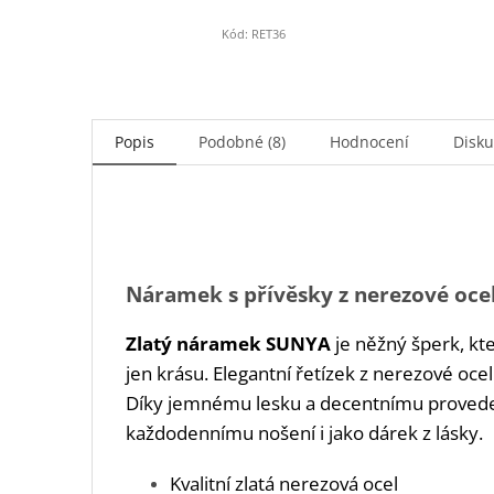
Kód:
RET36
Popis
Podobné (8)
Hodnocení
Disk
Náramek s přívěsky z nerezové oce
Zlatý náramek SUNYA
je něžný šperk, kte
jen krásu. Elegantní řetízek z nerezové oce
Díky jemnému lesku a decentnímu provede
každodennímu nošení i jako dárek z lásky.
Kvalitní zlatá nerezová ocel