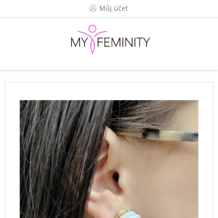
Přejít
Můj účet
na
obsah