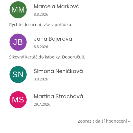
Marcela Marková
MM
Hodnocení obchodu je 5 z 5 hvězdiček.
8.8.2026
Rychlé doručení, vše v pořádku.
Jana Bajerová
JB
Hodnocení obchodu je 5 z 5 hvězdiček.
8.8.2026
Šikovný kartáč do kabelky. Doporučuji.
Simona Neničková
SN
Hodnocení obchodu je 5 z 5 hvězdiček.
3.8.2026
Martina Strachová
MS
Hodnocení obchodu je 5 z 5 hvězdiček.
29.7.2026
Zobrazit další hodnocení