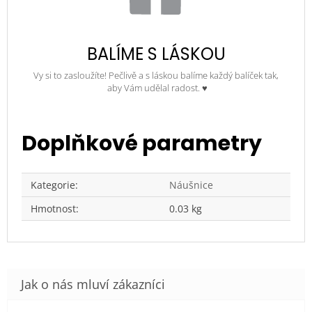
BALÍME S LÁSKOU
Vy si to zasloužíte! Pečlivě a s láskou balíme každý balíček tak,
aby Vám udělal radost. ♥
Doplňkové parametry
Kategorie
:
Náušnice
Hmotnost
:
0.03 kg