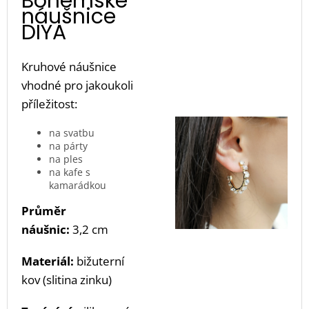
Bohémské
náušnice
DIYA
Kruhové náušnice
vhodné pro jakoukoli
příležitost:
na svatbu
na párty
na ples
na kafe s
kamarádkou
Průměr
náušnic:
3,2 cm
Materiál:
bižuterní
kov (slitina zinku)