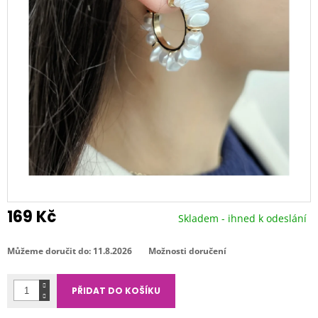
169 Kč
Skladem - ihned k odeslání
Měrná
cena:
Můžeme doručit do:
11.8.2026
Možnosti doručení
PŘIDAT DO KOŠÍKU