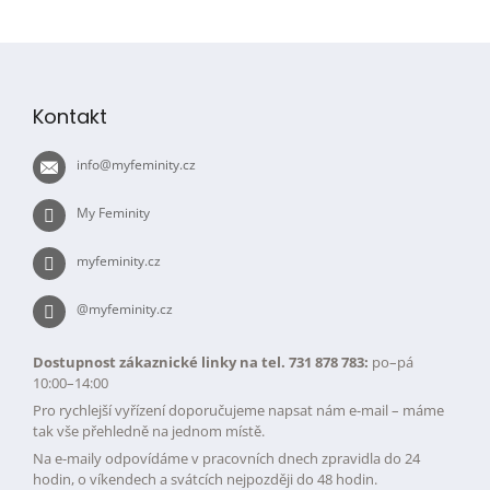
Z
á
p
Kontakt
a
t
info
@
myfeminity.cz
í
My Feminity
myfeminity.cz
@myfeminity.cz
Dostupnost zákaznické linky na tel. 731 878 783:
po–pá
10:00–14:00
Pro rychlejší vyřízení doporučujeme napsat nám e-mail – máme
tak vše přehledně na jednom místě.
Na e-maily odpovídáme v pracovních dnech zpravidla do 24
hodin, o víkendech a svátcích nejpozději do 48 hodin.