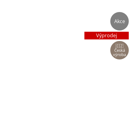
Akce
Výprodej
🇨🇿
Česká
výroba