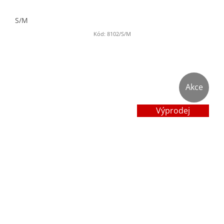
S/M
Kód:
8102/S/M
Akce
Výprodej