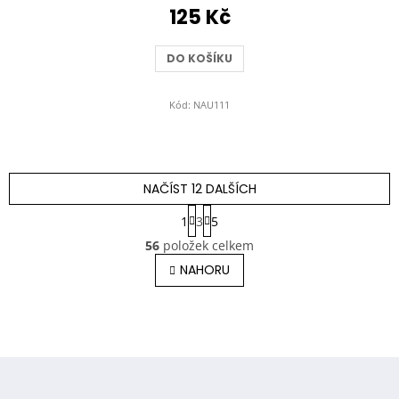
125 Kč
DO KOŠÍKU
Kód:
NAU111
NAČÍST 12 DALŠÍCH
S
1
3
5
t
O
r
56
položek celkem
v
á
l
NAHORU
n
á
k
o
d
v
a
á
c
n
í
í
Z
p
á
r