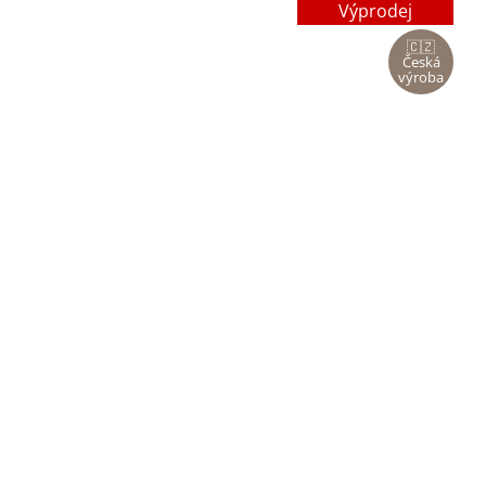
Výprodej
🇨🇿
Česká
výroba