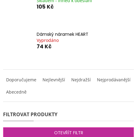
Skladem - ihned k odeslání
105 Kč
Dámský náramek HEART
Vyprodáno
74 Kč
Ř
a
Doporučujeme
Nejlevnější
Nejdražší
Nejprodávanější
z
e
Abecedně
n
í
p
r
o
d
OTEVŘÍT FILTR