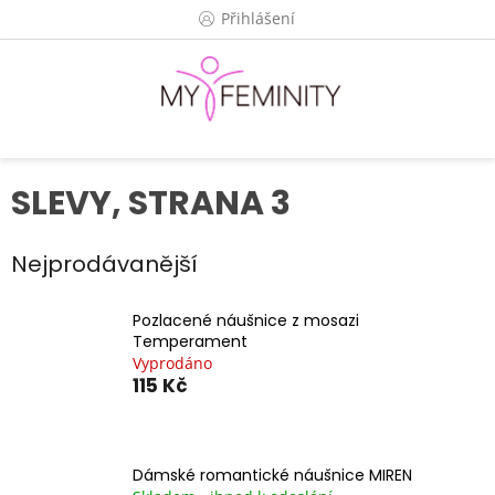
Přejít
Přihlášení
na
obsah
SLEVY
, STRANA 3
Nejprodávanější
Pozlacené náušnice z mosazi
Temperament
Vyprodáno
115 Kč
Dámské romantické náušnice MIREN