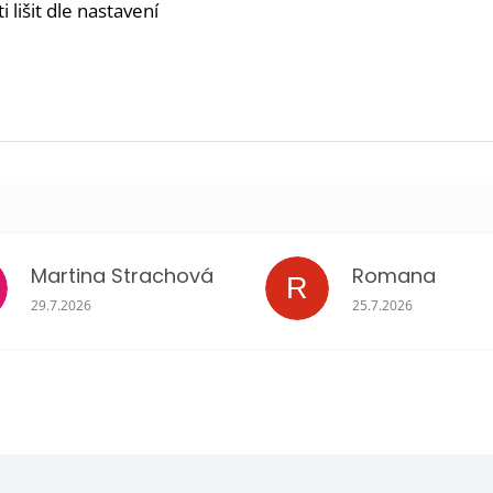
lišit dle nastavení
Martina Strachová
Romana
R
Hodnocení obchodu je 5 z 5 hvězdiček.
Hodnocení obchodu 
29.7.2026
25.7.2026