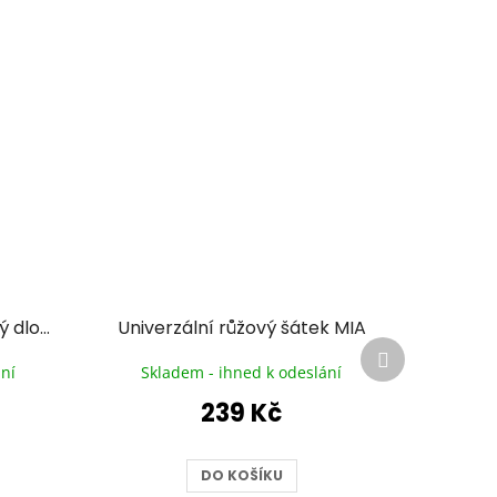
Univerzální úzký vzorovaný dlouhý šátek DORI
Univerzální růžový šátek MIA
Další
produkt
ní
Skladem - ihned k odeslání
239 Kč
DO KOŠÍKU