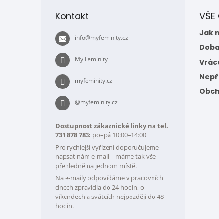
p
Kontakt
VŠE
a
t
Jak 
info
@
myfeminity.cz
í
Doba
My Feminity
Vrác
Nepře
myfeminity.cz
Obch
@myfeminity.cz
Dostupnost zákaznické linky na tel.
731 878 783:
po–pá 10:00–14:00
Pro rychlejší vyřízení doporučujeme
napsat nám e-mail – máme tak vše
přehledně na jednom místě.
Na e-maily odpovídáme v pracovních
dnech zpravidla do 24 hodin, o
víkendech a svátcích nejpozději do 48
hodin.