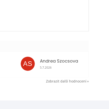
Andrea Szocsova
AS
je 5 z 5 hvězdiček.
Hodnocení obchodu je 5 z 5 hvězdiček.
5.7.2026
Zobrazit další hodnocení