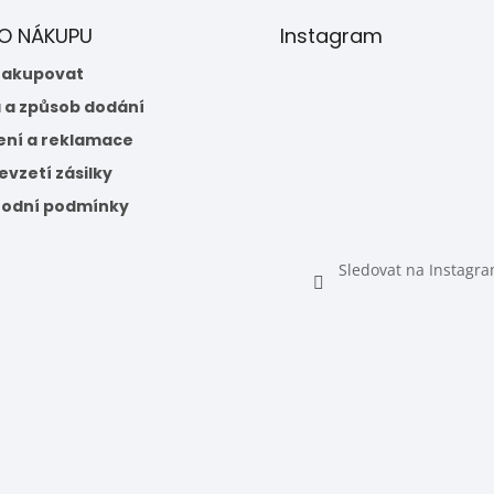
 O NÁKUPU
Instagram
nakupovat
 a způsob dodání
ení a reklamace
vzetí zásilky
odní podmínky
Sledovat na Instagr