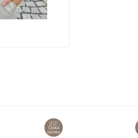
🇨🇿
Česká
výroba