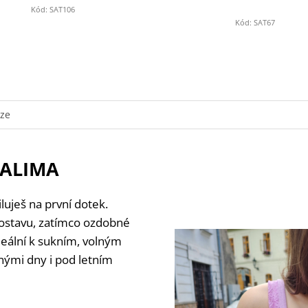
Kód:
SAT106
Kód:
SAT67
uze
 SALIMA
iluješ na první dotek.
ostavu, zatímco ozdobné
deální k sukním, volným
nými dny i pod letním