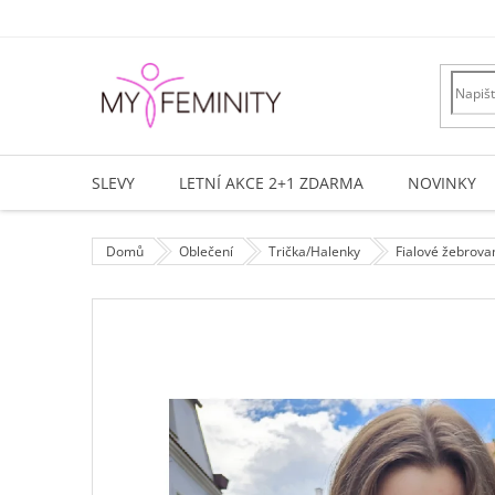
Přejít
na
obsah
SLEVY
LETNÍ AKCE 2+1 ZDARMA
NOVINKY
Domů
Oblečení
Trička/Halenky
Fialové žebrova