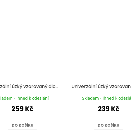
Univerzální úzký vzorovaný dlouhý šátek ROSEMI
kladem - ihned k odeslání
Skladem - ihned k odeslá
259 Kč
239 Kč
DO KOŠÍKU
DO KOŠÍKU