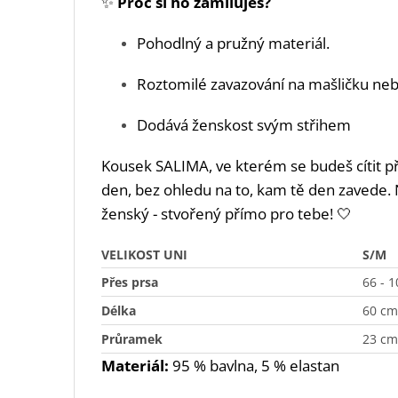
✨
Proč si ho zamiluješ?
Pohodlný a pružný materiál.
Roztomilé zavazování na mašličku nebo
Dodává ženskost svým střihem
Kousek SALIMA, ve kterém se budeš cítit p
den, bez ohledu na to, kam tě den zavede.
ženský - stvořený přímo pro tebe! 🤍
VELIKOST UNI
S/M
Přes prsa
66 - 
Délka
60 cm
Průramek
23 cm
Materiál:
95
% bavlna, 5 % elastan