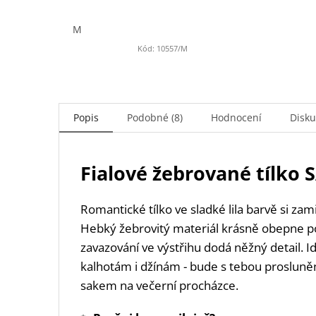
M
Kód:
10557/M
Popis
Podobné (8)
Hodnocení
Disk
Fialové žebrované tílko
Romantické tílko ve sladké lila barvě si zam
Hebký žebrovitý materiál krásně obepne p
zavazování ve výstřihu dodá něžný detail. I
kalhotám i džínám - bude s tebou prosluně
sakem na večerní procházce.