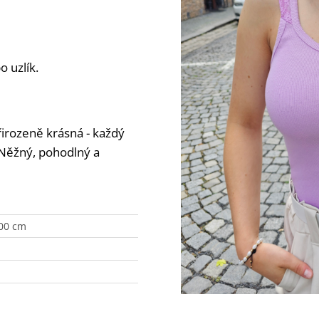
 uzlík.
řirozeně krásná - každý
 Něžný, pohodlný a
100 cm