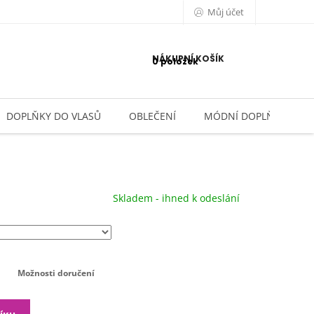
Můj účet
NÁKUPNÍ KOŠÍK
0 položek
DOPLŇKY DO VLASŮ
OBLEČENÍ
MÓDNÍ DOPLŇKY
Skladem - ihned k odeslání
Možnosti doručení