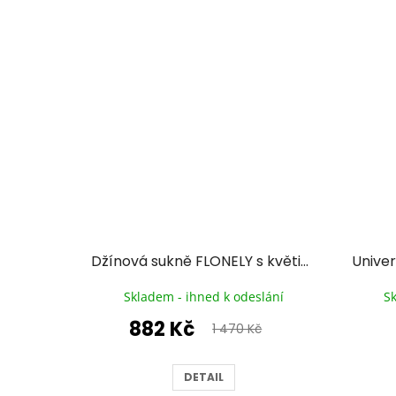
Džínová sukně FLONELY s květinami
Skladem - ihned k odeslání
S
882 Kč
1 470 Kč
DETAIL