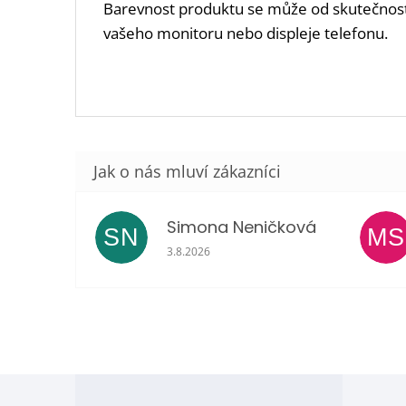
Barevnost produktu se může od skutečnosti 
vašeho monitoru nebo displeje telefonu.
Simona Neničková
SN
MS
Hodnocení obchodu je 5 z 5 hvězdiček.
3.8.2026
Z
á