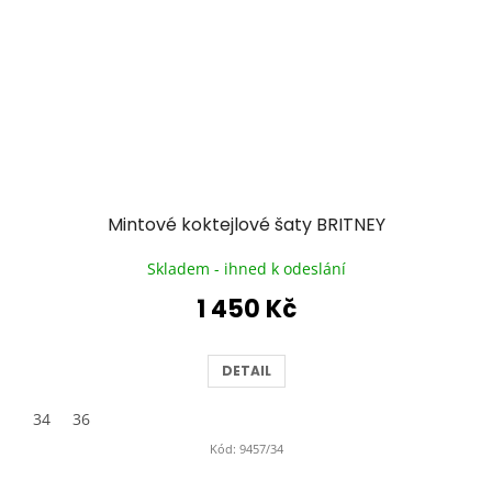
Mintové koktejlové šaty BRITNEY
Skladem - ihned k odeslání
1 450 Kč
DETAIL
34
36
Kód:
9457/34