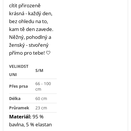
cítit přirozeně
krásná - každý den,
bez ohledu na to,
kam tě den zavede.
Něžný, pohodlný a
ženský - stvořený
přímo pro tebe! 🤍
VELIKOST
S/M
UNI
66 - 100
Přes prsa
cm
Délka
60 cm
Průramek
23 cm
Materiál:
95
%
bavlna, 5 % elastan