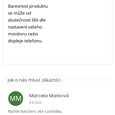
Barevnost produktu
se může od
skutečnosti lišit dle
nastavení vašeho
monitoru nebo
displeje telefonu.
Marcela Marková
MM
Hodnocení obchodu je 5 z 5 hvězdiček.
8.8.2026
Rychlé doručení, vše v pořádku.