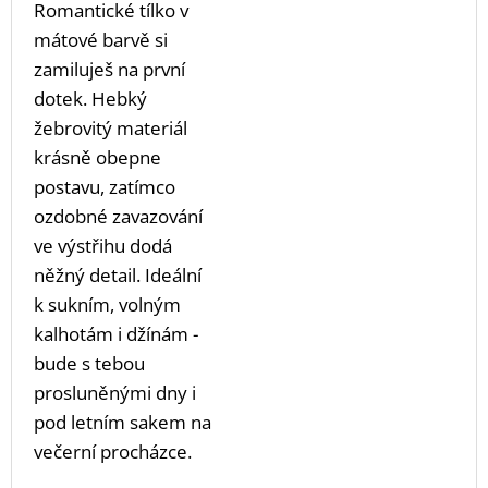
Romantické tílko v
mátové barvě si
zamiluješ na první
dotek. Hebký
žebrovitý materiál
krásně obepne
postavu, zatímco
ozdobné zavazování
ve výstřihu dodá
něžný detail. Ideální
k sukním, volným
kalhotám i džínám -
bude s tebou
prosluněnými dny i
pod letním sakem na
večerní procházce.