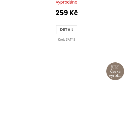
Vyprodáno
259 Kč
DETAIL
Kód:
SAT48
🇨🇿
Česká
výroba