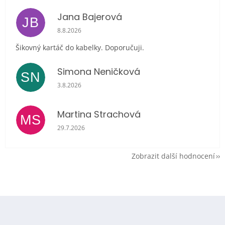
Jana Bajerová
JB
Hodnocení obchodu je 5 z 5 hvězdiček.
8.8.2026
Šikovný kartáč do kabelky. Doporučuji.
Simona Neničková
SN
Hodnocení obchodu je 5 z 5 hvězdiček.
3.8.2026
Martina Strachová
MS
Hodnocení obchodu je 5 z 5 hvězdiček.
29.7.2026
Zobrazit další hodnocení
Z
á
p