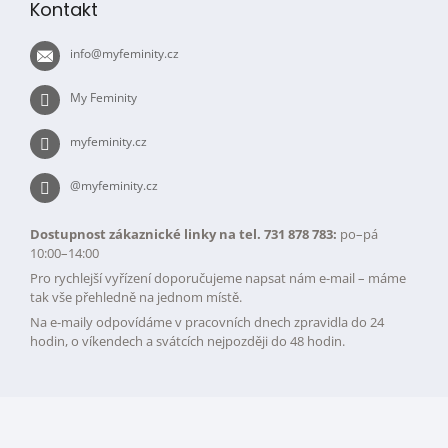
Kontakt
a
t
info
@
myfeminity.cz
í
My Feminity
myfeminity.cz
@myfeminity.cz
Dostupnost zákaznické linky na tel. 731 878 783:
po–pá
10:00–14:00
Pro rychlejší vyřízení doporučujeme napsat nám e-mail – máme
tak vše přehledně na jednom místě.
Na e-maily odpovídáme v pracovních dnech zpravidla do 24
hodin, o víkendech a svátcích nejpozději do 48 hodin.