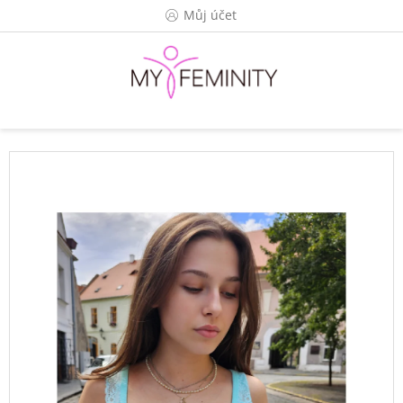
Přejít
Můj účet
na
obsah