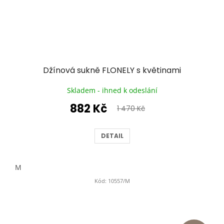
Džínová sukně FLONELY s květinami
Skladem - ihned k odeslání
882 Kč
1 470 Kč
DETAIL
M
Kód:
10557/M