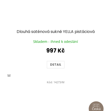
Dlouhá saténová sukně YELLA pistáciová
Skladem - ihned k odeslání
997 Kč
DETAIL
M
Kód:
14273/M
🇨🇿
Česká