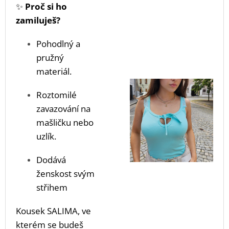
✨
Proč si ho
zamiluješ?
Pohodlný a
pružný
materiál.
Roztomilé
zavazování na
mašličku nebo
uzlík.
Dodává
ženskost svým
střihem
Kousek SALIMA, ve
kterém se budeš