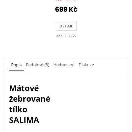
699 Kč
DETAIL
Kód:
11606/S
Popis
Podobné (8)
Hodnocení
Diskuze
Mátové
žebrované
tílko
SALIMA