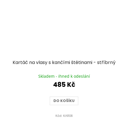
Kartáč na vlasy s kančími štětinami - stříbrný
Průměrné
hodnocení
Skladem - ihned k odeslání
produktu
485 Kč
je
5,0
z
DO KOŠÍKU
5
hvězdiček.
Kód:
KAR08