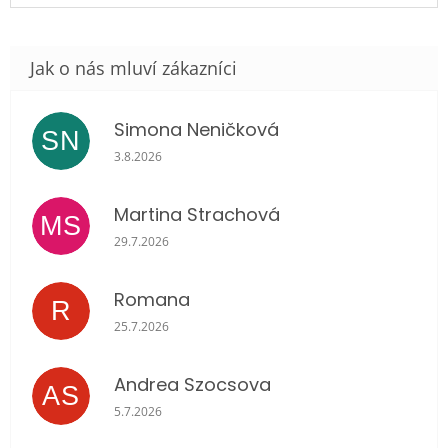
Simona Neničková
SN
Hodnocení obchodu je 5 z 5 hvězdiček.
3.8.2026
Martina Strachová
MS
Hodnocení obchodu je 5 z 5 hvězdiček.
29.7.2026
Romana
R
Hodnocení obchodu je 5 z 5 hvězdiček.
25.7.2026
Andrea Szocsova
AS
Hodnocení obchodu je 5 z 5 hvězdiček.
5.7.2026