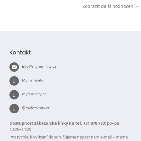
Zobrazit další hodnocení
Z
á
p
Kontakt
a
t
info
@
myfeminity.cz
í
My Feminity
myfeminity.cz
@myfeminity.cz
Dostupnost zákaznické linky na tel. 731 878 783:
po–pá
10:00–14:00
Pro rychlejší vyřízení doporučujeme napsat nám e-mail – máme