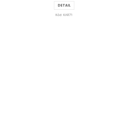
z
DETAIL
5
hvězdiček.
Kód:
KAR71