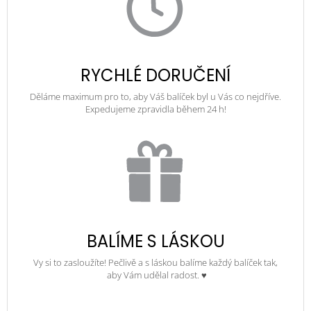
RYCHLÉ DORUČENÍ
Děláme maximum pro to, aby Váš balíček byl u Vás co nejdříve.
Expedujeme zpravidla během 24 h!
BALÍME S LÁSKOU
Vy si to zasloužíte! Pečlivě a s láskou balíme každý balíček tak,
aby Vám udělal radost. ♥