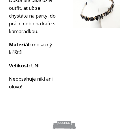
Dokonale také oživí
outfit, ať už se
chystáte na párty, do
práce nebo na kafe s
kamarádkou.
Materiál:
mosazný
křišťál
Velikost:
UNI
Neobsahuje nikl ani
olovo!