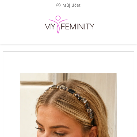
Přejít
Můj účet
na
obsah