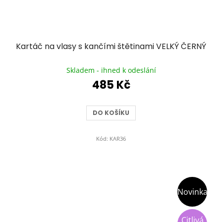
Kartáč na vlasy s kančími štětinami VELKÝ ČERNÝ
Průměrné
hodnocení
Skladem - ihned k odeslání
produktu
485 Kč
je
5,0
z
DO KOŠÍKU
5
hvězdiček.
Kód:
KAR36
Novinka
Citlivá