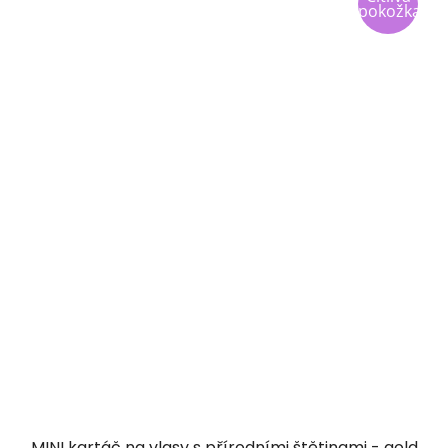
pokožka
MINI kartáč na vlasy s přírodními štětinami - gold