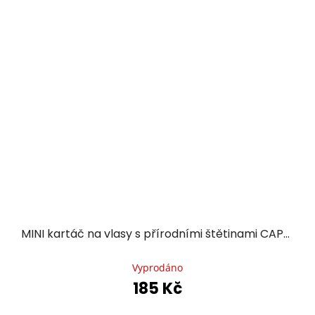
MINI kartáč na vlasy s přírodními štětinami CAPPUCCINO
Průměrné
hodnocení
Vyprodáno
produktu
185 Kč
je
5,0