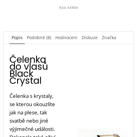
Kód:
KAR04
Popis
Podobné (8)
Hodnocení
Diskuze
Značka
Čelenka
do vlasů
Black
Crystal
Čelenka s krystaly,
se kterou okouzlíte
jak na plese, tak
svatbě nebo jiné
výjimečné události.