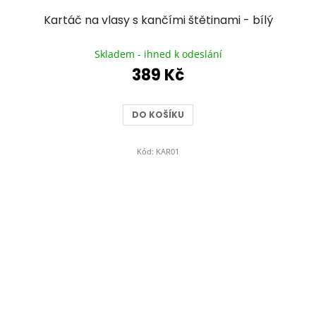
Kartáč na vlasy s kančími štětinami - bílý
Průměrné
hodnocení
Skladem - ihned k odeslání
produktu
389 Kč
je
5,0
z
DO KOŠÍKU
5
hvězdiček.
Kód:
KAR01