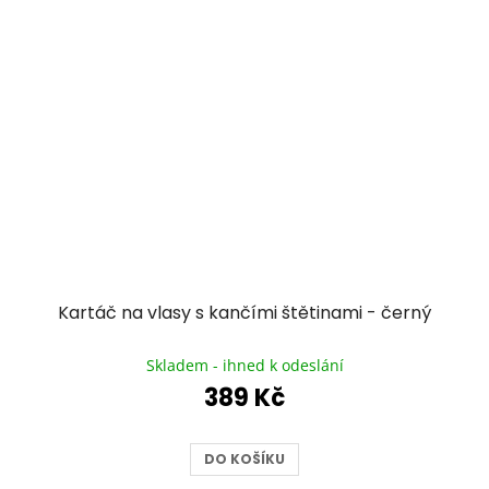
Kartáč na vlasy s kančími štětinami - černý
Průměrné
hodnocení
Skladem - ihned k odeslání
produktu
389 Kč
je
5,0
z
DO KOŠÍKU
5
hvězdiček.