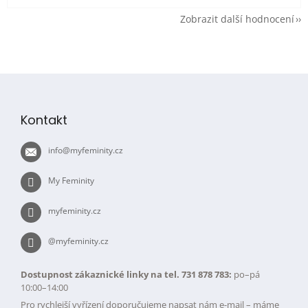
Zobrazit další hodnocení
Z
á
p
Kontakt
a
t
info
@
myfeminity.cz
í
My Feminity
myfeminity.cz
@myfeminity.cz
Dostupnost zákaznické linky na tel. 731 878 783:
po–pá
10:00–14:00
Pro rychlejší vyřízení doporučujeme napsat nám e-mail – máme