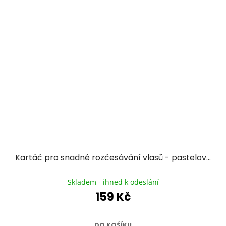
Kartáč pro snadné rozčesávání vlasů - pastelově růžový
Průměrné
hodnocení
Skladem - ihned k odeslání
produktu
159 Kč
je
5,0
z
DO KOŠÍKU