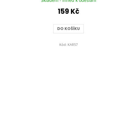
Skladem - ihned k odeslání
159 Kč
DO KOŠÍKU
Kód:
KAR57