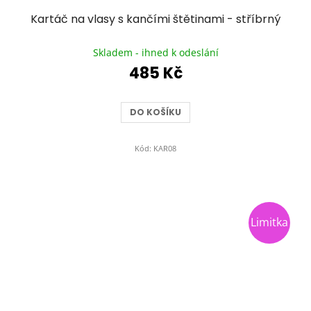
Kartáč na vlasy s kančími štětinami - stříbrný
Průměrné
hodnocení
Skladem - ihned k odeslání
produktu
485 Kč
je
5,0
z
DO KOŠÍKU
5
hvězdiček.
Kód:
KAR08
Limitka