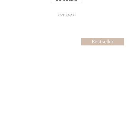
5
hvězdiček.
Kód:
KAR33
Bestseller