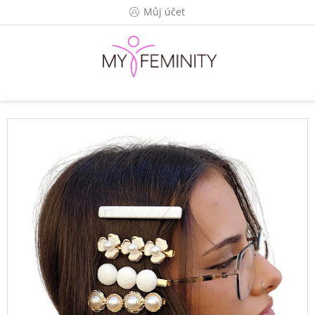
Přejít
Můj účet
na
obsah