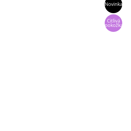
Novinka
Citlivá
pokožka