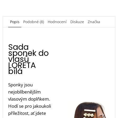
Popis
Podobné (8)
Hodnocení
Diskuze
Značka
Sada
sponek do
vlasů
LORETA
bílá
Sponky jsou
nejoblíbenějším
vlasovým doplňkem.
Hodí se pro jakoukoli
příležitost, ať jdete