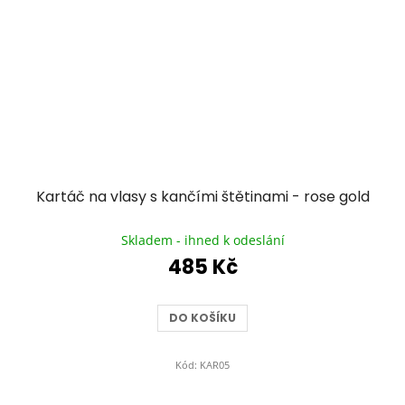
Kartáč na vlasy s kančími štětinami - rose gold
Průměrné
hodnocení
Skladem - ihned k odeslání
produktu
485 Kč
je
4,9
z
DO KOŠÍKU
5
hvězdiček.
Kód:
KAR05