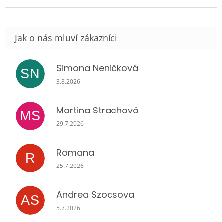
Simona Neničková
SN
Hodnocení obchodu je 5 z 5 hvězdiček.
3.8.2026
Martina Strachová
MS
Hodnocení obchodu je 5 z 5 hvězdiček.
29.7.2026
Romana
R
Hodnocení obchodu je 5 z 5 hvězdiček.
25.7.2026
Andrea Szocsova
AS
Hodnocení obchodu je 5 z 5 hvězdiček.
5.7.2026