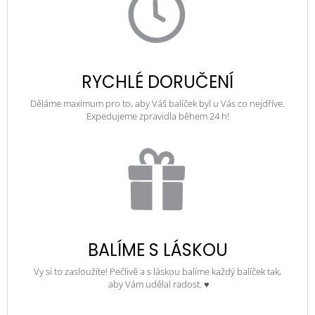
RYCHLÉ DORUČENÍ
Děláme maximum pro to, aby Váš balíček byl u Vás co nejdříve.
Expedujeme zpravidla během 24 h!
BALÍME S LÁSKOU
Vy si to zasloužíte! Pečlivě a s láskou balíme každý balíček tak,
aby Vám udělal radost. ♥