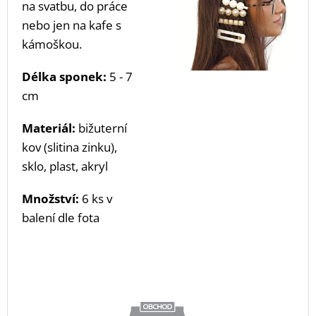
na svatbu, do práce
nebo jen na kafe s
kámoškou.
Délka sponek:
5 - 7
cm
Materiál:
bižuterní
kov (slitina zinku),
sklo, plast, akryl
Množství:
6 ks v
balení dle fota