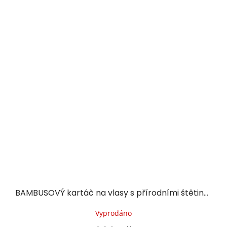
BAMBUSOVÝ kartáč na vlasy s přírodními štětinami s motivem kočky CAT
Vyprodáno