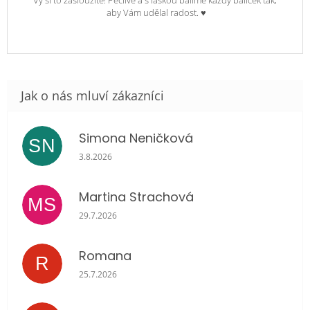
Vy si to zasloužíte! Pečlivě a s láskou balíme každý balíček tak,
aby Vám udělal radost. ♥
Simona Neničková
SN
Hodnocení obchodu je 5 z 5 hvězdiček.
3.8.2026
Martina Strachová
MS
Hodnocení obchodu je 5 z 5 hvězdiček.
29.7.2026
Romana
R
Hodnocení obchodu je 5 z 5 hvězdiček.
25.7.2026