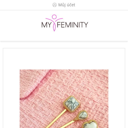
Přejít
Můj účet
na
obsah