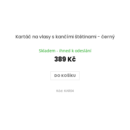
Kartáč na vlasy s kančími štětinami - černý
Průměrné
hodnocení
Skladem - ihned k odeslání
produktu
389 Kč
je
5,0
z
DO KOŠÍKU
5
hvězdiček.
Kód:
KAR04