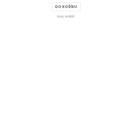
z
DO KOŠÍKU
5
hvězdiček.
Kód:
KAR81