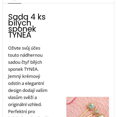
Sada 4 ks
bílých
sponek
TYNEA
Oživte svůj účes
touto nádhernou
sadou čtyř bílých
sponek TYNEA.
Jemný krémový
odstín a elegantní
design dodají vašim
vlasům svěží a
originální vzhled.
Perfektní pro