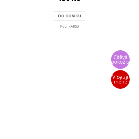
DO KOŠÍKU
Kód:
KAR53
Citlivá
pokožka
Více za
méně