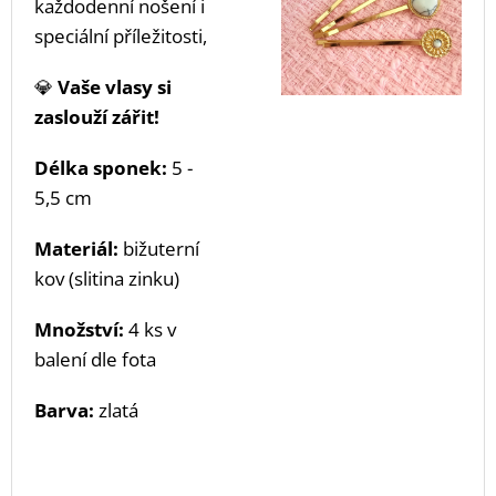
každodenní nošení i
speciální příležitosti,
💎
Vaše vlasy si
zaslouží zářit!
Délka sponek:
5 -
5,5 cm
Materiál:
bižuterní
kov (slitina zinku)
Množství:
4 ks v
balení dle fota
Barva:
zlatá