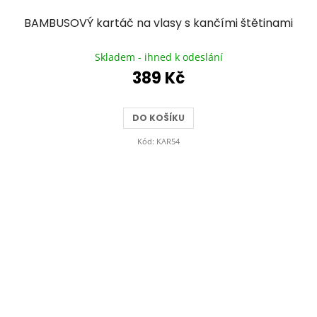
BAMBUSOVÝ kartáč na vlasy s kančími štětinami
Průměrné
hodnocení
Skladem - ihned k odeslání
produktu
389 Kč
je
5,0
z
DO KOŠÍKU
5
hvězdiček.
Kód:
KAR54