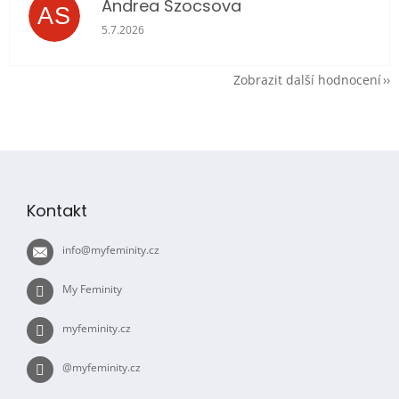
Andrea Szocsova
AS
Hodnocení obchodu je 5 z 5 hvězdiček.
5.7.2026
Zobrazit další hodnocení
Z
á
p
Kontakt
a
t
info
@
myfeminity.cz
í
My Feminity
myfeminity.cz
@myfeminity.cz