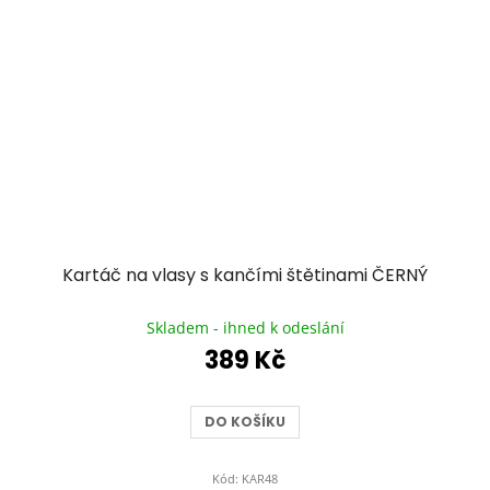
Kartáč na vlasy s kančími štětinami ČERNÝ
Průměrné
hodnocení
Skladem - ihned k odeslání
produktu
389 Kč
je
5,0
z
DO KOŠÍKU
5
hvězdiček.
Kód:
KAR48