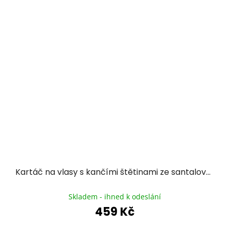
Kartáč na vlasy s kančími štětinami ze santalového dřeva PAN HŘEBEN - bez kuliček
Průměrné
hodnocení
Skladem - ihned k odeslání
produktu
459 Kč
je
5,0