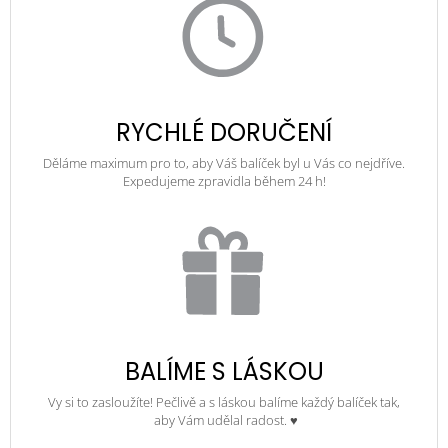
RYCHLÉ DORUČENÍ
Děláme maximum pro to, aby Váš balíček byl u Vás co nejdříve.
Expedujeme zpravidla během 24 h!
BALÍME S LÁSKOU
Vy si to zasloužíte! Pečlivě a s láskou balíme každý balíček tak,
aby Vám udělal radost. ♥