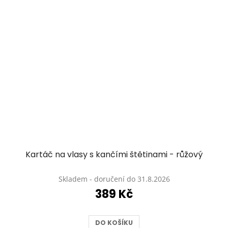
Kartáč na vlasy s kančími štětinami - růžový
Průměrné
hodnocení
Skladem - doručení do 31.8.2026
produktu
389 Kč
je
5,0
z
DO KOŠÍKU
5