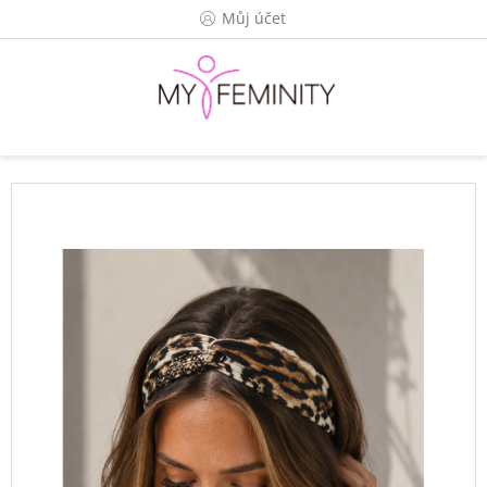
Přejít
Můj účet
na
obsah