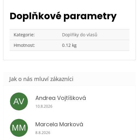
Doplňkové parametry
Kategorie
:
Doplňky do vlasů
Hmotnost
:
0.12 kg
Andrea Vojtíšková
AV
Hodnocení obchodu je 5 z 5 hvězdiček.
10.8.2026
Marcela Marková
MM
Hodnocení obchodu je 5 z 5 hvězdiček.
8.8.2026