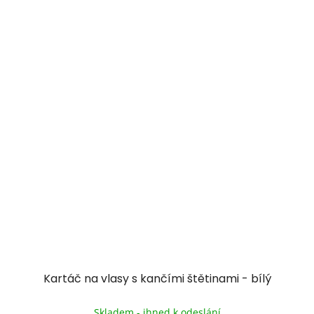
Kartáč na vlasy s kančími štětinami - bílý
Průměrné
hodnocení
Skladem - ihned k odeslání