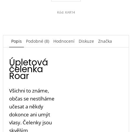
hvězdiček.
Kód:
KAR14
Popis
Podobné (8)
Hodnocení
Diskuze
Značka
Úpletová
čelenka
Roar
Všichni to známe,
občas se nestíháme
učesat a někdy
dokonce ani umýt
vlasy. Čelenky jsou
skvělým