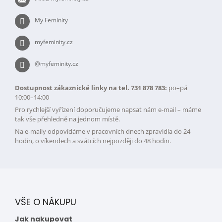
í
My Feminity
myfeminity.cz
@myfeminity.cz
Dostupnost zákaznické linky na tel. 731 878 783:
po–pá
10:00–14:00
Pro rychlejší vyřízení doporučujeme napsat nám e-mail – máme
tak vše přehledně na jednom místě.
Na e-maily odpovídáme v pracovních dnech zpravidla do 24
hodin, o víkendech a svátcích nejpozději do 48 hodin.
VŠE O NÁKUPU
Jak nakupovat