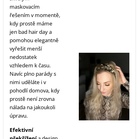
maskovacím
řešením v momentě,
kdy prostě máme
jen bad hair day a
pomohou elegantně
vyřešit menší
nedostatek
vzhledem k času.
Navíc plno parády s
nimi uděláte i v
pohodlí domova, kdy
prostě není zrovna
nálada na jakoukoli
úpravu.
Efektivní
překřížení
a design