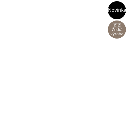
Novinka
🇨🇿
Česká
výroba