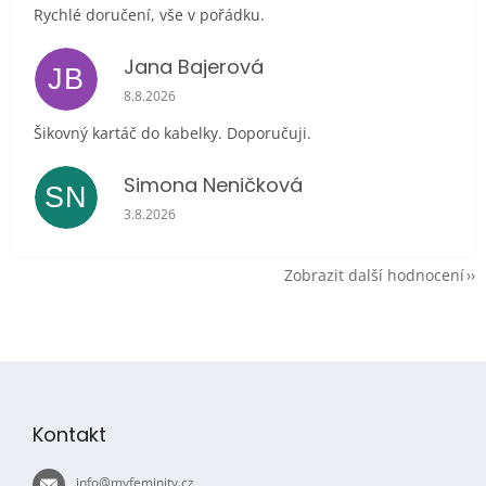
Rychlé doručení, vše v pořádku.
Jana Bajerová
JB
Hodnocení obchodu je 5 z 5 hvězdiček.
8.8.2026
Šikovný kartáč do kabelky. Doporučuji.
Simona Neničková
SN
Hodnocení obchodu je 5 z 5 hvězdiček.
3.8.2026
Zobrazit další hodnocení
Z
á
p
Kontakt
a
t
info
@
myfeminity.cz