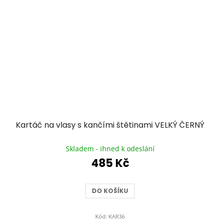
Kartáč na vlasy s kančími štětinami VELKÝ ČERNÝ
Průměrné
hodnocení
Skladem - ihned k odeslání
produktu
485 Kč
je
5,0
z
DO KOŠÍKU
5
hvězdiček.
Kód:
KAR36