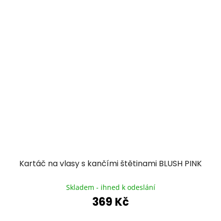
Kartáč na vlasy s kančími štětinami BLUSH PINK
Průměrné
hodnocení
Skladem - ihned k odeslání
produktu
369 Kč
je
5,0