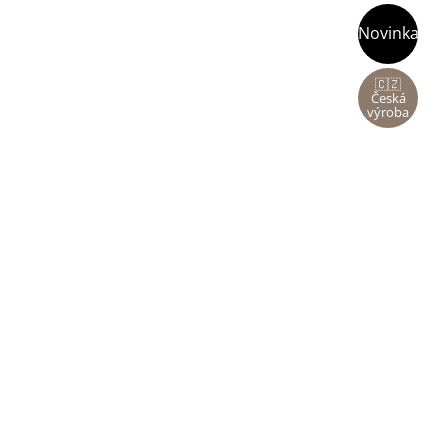
Novinka
🇨🇿
Česká
výroba