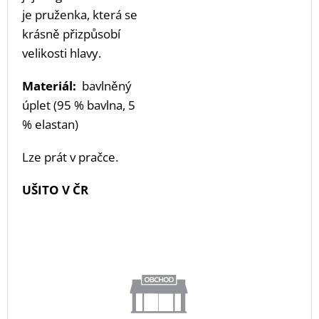
je pruženka, která se
krásně přizpůsobí
velikosti hlavy.
Materiál:
bavlněný
úplet (95 % bavlna, 5
% elastan)
Lze prát v pračce.
UŠITO V ČR