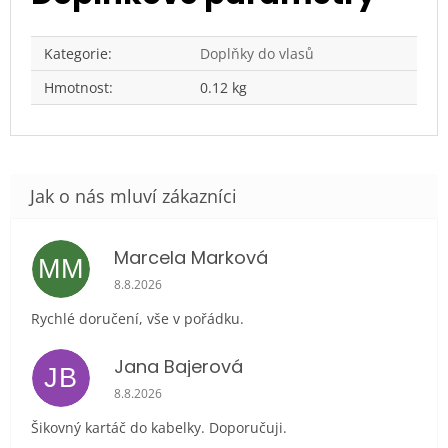
Kategorie
:
Doplňky do vlasů
Hmotnost
:
0.12 kg
Marcela Marková
MM
Hodnocení obchodu je 5 z 5 hvězdiček.
8.8.2026
Rychlé doručení, vše v pořádku.
Jana Bajerová
JB
Hodnocení obchodu je 5 z 5 hvězdiček.
8.8.2026
Šikovný kartáč do kabelky. Doporučuji.