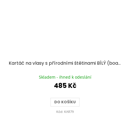
Kartáč na vlasy s přírodními štětinami BÍLÝ (boar type)
Průměrné
hodnocení
Skladem - ihned k odeslání
produktu
485 Kč
je
5,0
z
DO KOŠÍKU
5
hvězdiček.
Kód:
KAR79