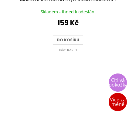
Skladem - ihned k odeslání
159 Kč
DO KOŠÍKU
Kód:
KAR51
Citlivá
pokožka
Více za
méně