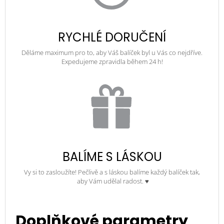
RYCHLÉ DORUČENÍ
Děláme maximum pro to, aby Váš balíček byl u Vás co nejdříve.
Expedujeme zpravidla během 24 h!
BALÍME S LÁSKOU
Vy si to zasloužíte! Pečlivě a s láskou balíme každý balíček tak,
aby Vám udělal radost. ♥
Doplňkové parametry