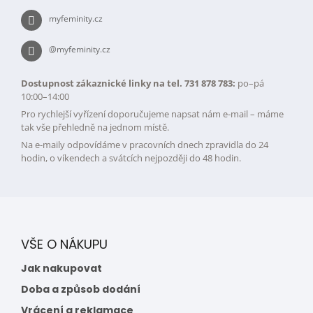
myfeminity.cz
@myfeminity.cz
Dostupnost zákaznické linky na tel. 731 878 783:
po–pá
10:00–14:00
Pro rychlejší vyřízení doporučujeme napsat nám e-mail – máme
tak vše přehledně na jednom místě.
Na e-maily odpovídáme v pracovních dnech zpravidla do 24
hodin, o víkendech a svátcích nejpozději do 48 hodin.
VŠE O NÁKUPU
Jak nakupovat
Doba a způsob dodání
Vrácení a reklamace