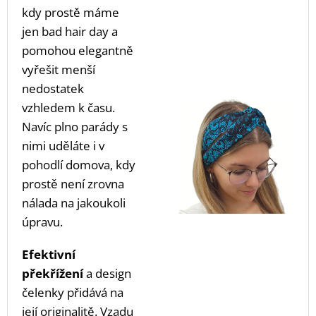
kdy prostě máme
jen bad hair day a
pomohou elegantně
vyřešit menší
nedostatek
vzhledem k času.
Navíc plno parády s
nimi uděláte i v
pohodlí domova, kdy
prostě není zrovna
nálada na jakoukoli
úpravu.
Efektivní
překřížení
a design
čelenky přidává na
její originalitě. Vzadu