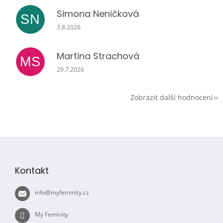
Simona Neničková
SN
Hodnocení obchodu je 5 z 5 hvězdiček.
3.8.2026
Martina Strachová
MS
Hodnocení obchodu je 5 z 5 hvězdiček.
29.7.2026
Zobrazit další hodnocení
Z
á
p
Kontakt
a
t
info
@
myfeminity.cz
í
My Feminity