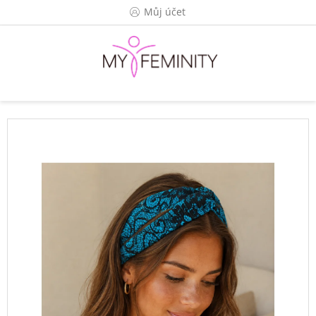
Přejít
Můj účet
na
obsah