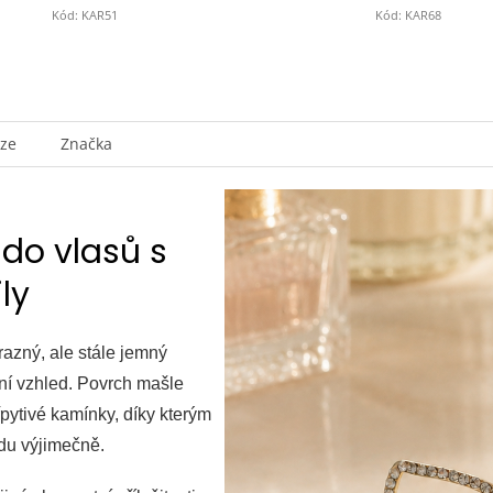
Kód:
KAR51
Kód:
KAR68
uze
Značka
do vlasů s
ly
razný, ale stále jemný
ní vzhled. Povrch mašle
řpytivé kamínky, díky kterým
vdu výjimečně.