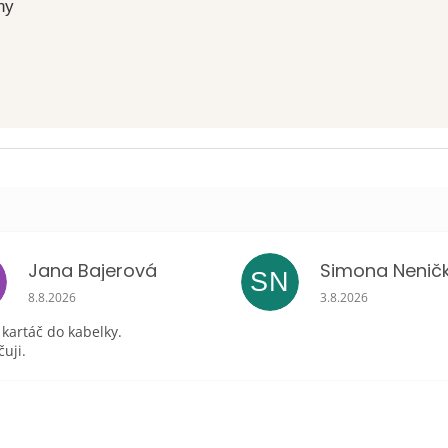
ny
Jana Bajerová
Simona Nenič
SN
Hodnocení obchodu je 5 z 5 hvězdiček.
Hodnocení obchodu 
8.8.2026
3.8.2026
 kartáč do kabelky.
uji.