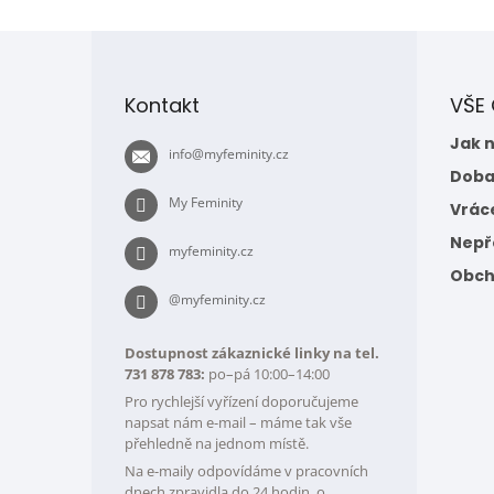
Z
á
p
Kontakt
VŠE
a
t
Jak 
info
@
myfeminity.cz
í
Doba
My Feminity
Vrác
Nepře
myfeminity.cz
Obch
@myfeminity.cz
Dostupnost zákaznické linky na tel.
731 878 783:
po–pá 10:00–14:00
Pro rychlejší vyřízení doporučujeme
napsat nám e-mail – máme tak vše
přehledně na jednom místě.
Na e-maily odpovídáme v pracovních
dnech zpravidla do 24 hodin, o