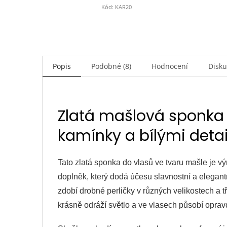
Kód:
KAR20
Popis
Podobné (8)
Hodnocení
Disk
Zlatá mašlová sponka 
kamínky a bílými detai
Tato zlatá sponka do vlasů ve tvaru mašle je vý
doplněk, který dodá účesu slavnostní a elegant
zdobí drobné perličky v různých velikostech a t
krásně odráží světlo a ve vlasech působí opra