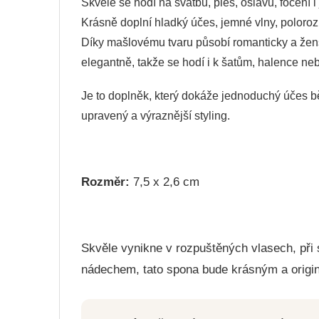
Skvěle se hodí na svatbu, ples, oslavu, focení i j
Krásně doplní hladký účes, jemné vlny, polorozp
Díky mašlovému tvaru působí romanticky a žen
elegantně, takže se hodí i k šatům, halence neb
Je to doplněk, který dokáže jednoduchý účes b
upravený a výraznější styling.
Rozměr:
7,5 x 2,6 cm
Skvěle vynikne v rozpuštěných vlasech, při
nádechem, tato spona bude krásným a origi