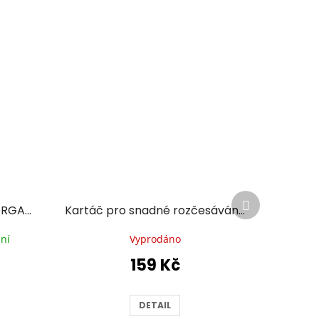
Další
Kartáč na vlasy MF FLEX ORGANIC
Kartáč pro snadné rozčesávání vlasů - mintový
produkt
ní
Vyprodáno
159 Kč
DETAIL