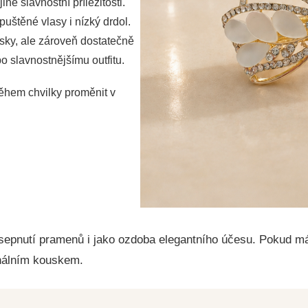
iné slavnostní příležitosti.
uštěné vlasy i nízký drdol.
sky, ale zároveň dostatečně
o slavnostnějšímu outfitu.
ěhem chvilky proměnit v
 sepnutí pramenů i jako ozdoba elegantního účesu. Pokud m
nálním kouskem.