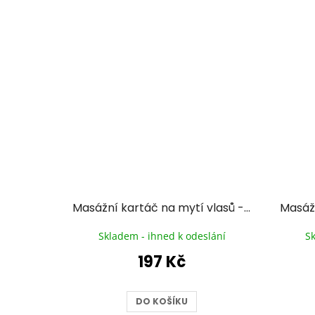
Masážní kartáč na mytí vlasů - rose gold
Skladem - ihned k odeslání
S
197 Kč
DO KOŠÍKU