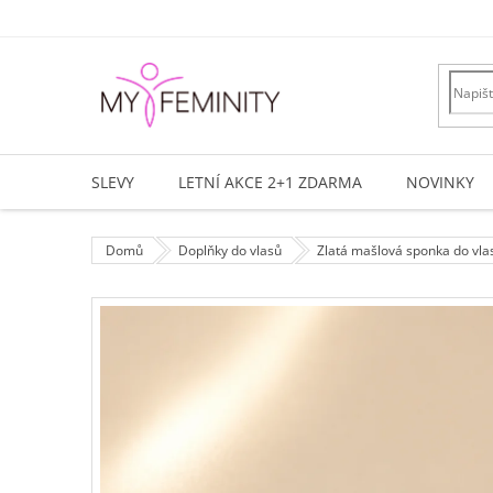
Přejít
na
obsah
SLEVY
LETNÍ AKCE 2+1 ZDARMA
NOVINKY
Domů
Doplňky do vlasů
Zlatá mašlová sponka do vlas