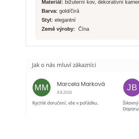
Materiál:
bižuterní kov, dekorativní kame
Barva:
gold/čirá
Styl:
elegantní
Země výroby:
Čína
Marcela Marková
MM
JB
Hodnocení obchodu je 5 z 5 hvězdiček.
8.8.2026
Rychlé doručení, vše v pořádku.
Šikovný
Doporuč