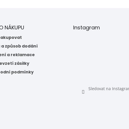
 O NÁKUPU
Instagram
nakupovat
 a způsob dodání
ení a reklamace
vzetí zásilky
odní podmínky
Sledovat na Instagr