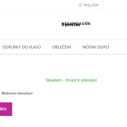
Můj účet
NÁKUPNÍ KOŠÍK
0 položek
DOPLŇKY DO VLASŮ
OBLEČENÍ
MÓDNÍ DOPLŇKY
Skladem - ihned k odeslání
Možnosti doručení
ÍKU